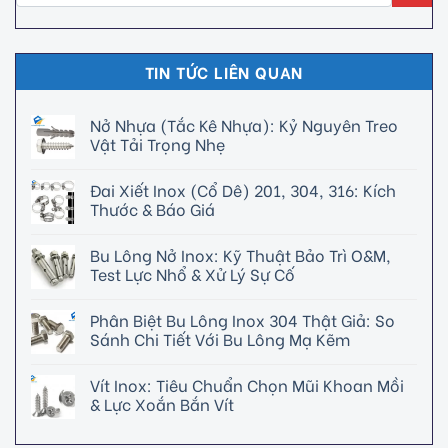
TIN TỨC LIÊN QUAN
Nở Nhựa (Tắc Kê Nhựa): Kỷ Nguyên Treo
Vật Tải Trọng Nhẹ
Đai Xiết Inox (Cổ Dê) 201, 304, 316: Kích
Thước & Báo Giá
Bu Lông Nở Inox: Kỹ Thuật Bảo Trì O&M,
Test Lực Nhổ & Xử Lý Sự Cố
Phân Biệt Bu Lông Inox 304 Thật Giả: So
Sánh Chi Tiết Với Bu Lông Mạ Kẽm
Vít Inox: Tiêu Chuẩn Chọn Mũi Khoan Mồi
& Lực Xoắn Bắn Vít