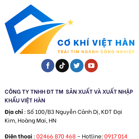
CÔNG TY TNHH ĐT TM
SẢN XUẤT VÀ XUẤT NHẬP
KHẨU VIỆT HÀN
Địa chỉ
: Số 100/B3 Nguyễn Cảnh Dị, KĐT Đại
Kim, Hoàng Mai, HN
Điện thoại
:
02466 870 468
– Hotline:
0917 014