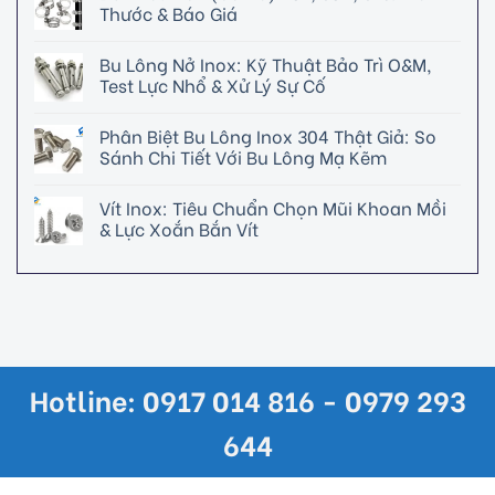
Thước & Báo Giá
Bu Lông Nở Inox: Kỹ Thuật Bảo Trì O&M,
Test Lực Nhổ & Xử Lý Sự Cố
Phân Biệt Bu Lông Inox 304 Thật Giả: So
Sánh Chi Tiết Với Bu Lông Mạ Kẽm
Vít Inox: Tiêu Chuẩn Chọn Mũi Khoan Mồi
& Lực Xoắn Bắn Vít
Hotline: 0917 014 816 - 0979 293
644