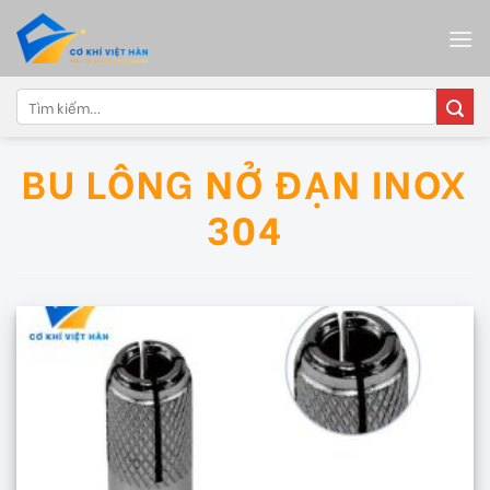
Skip
to
content
Tìm
kiếm:
BU LÔNG NỞ ĐẠN INOX
304