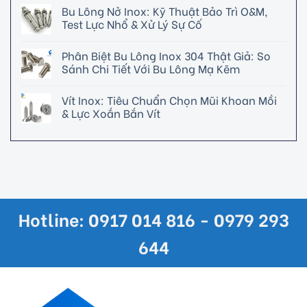
Bu Lông Nở Inox: Kỹ Thuật Bảo Trì O&M,
Test Lực Nhổ & Xử Lý Sự Cố
Phân Biệt Bu Lông Inox 304 Thật Giả: So
Sánh Chi Tiết Với Bu Lông Mạ Kẽm
Vít Inox: Tiêu Chuẩn Chọn Mũi Khoan Mồi
& Lực Xoắn Bắn Vít
Hotline: 0917 014 816 - 0979 293
644