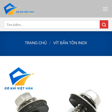
Skip
to
content
Tìm
kiếm:
TRANG CHỦ
/
VÍT BẮN TÔN INOX