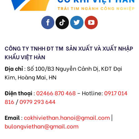
CÔNG TY TNHH ĐT TM
SẢN XUẤT VÀ XUẤT NHẬP
KHẨU VIỆT HÀN
Địa chỉ
: Số 100/B3 Nguyễn Cảnh Dị, KĐT Đại
Kim, Hoàng Mai, HN
Điện thoại
:
02466 870 468
– Hotline:
0917 014
816
/
0979 293 644
Email
:
cokhiviethan.hanoi@gmail.com
|
bulongviethan@gmail.com