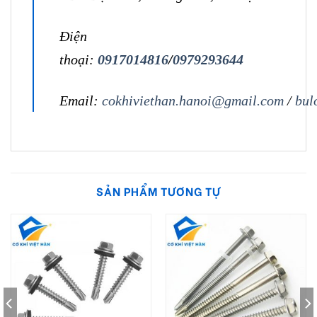
Điện
thoại:
0917014816
/
0979293644
Email:
cokhiviethan.hanoi@gmail.com
/
bul
SẢN PHẨM TƯƠNG TỰ