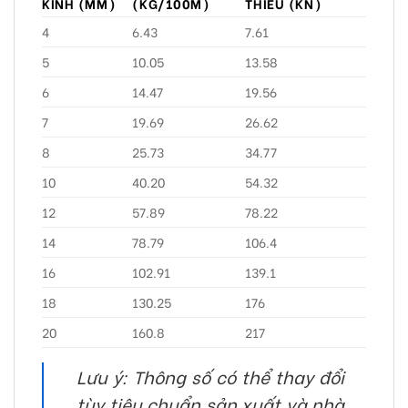
KÍNH (MM)
(KG/100M)
THIỂU (KN)
4
6.43
7.61
5
10.05
13.58
6
14.47
19.56
7
19.69
26.62
8
25.73
34.77
10
40.20
54.32
12
57.89
78.22
14
78.79
106.4
16
102.91
139.1
18
130.25
176
20
160.8
217
Lưu ý: Thông số có thể thay đổi
tùy tiêu chuẩn sản xuất và nhà