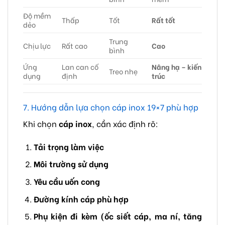
Độ mềm
Thấp
Tốt
Rất tốt
dẻo
Trung
Chịu lực
Rất cao
Cao
bình
Ứng
Lan can cố
Nâng hạ – kiến
Treo nhẹ
dụng
định
trúc
7. Hướng dẫn lựa chọn cáp inox 19×7 phù hợp
Khi chọn
cáp inox
, cần xác định rõ:
Tải trọng làm việc
Môi trường sử dụng
Yêu cầu uốn cong
Đường kính cáp phù hợp
Phụ kiện đi kèm (ốc siết cáp, ma ní, tăng