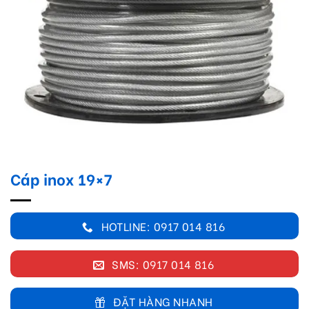
Cáp inox 19×7
HOTLINE: 0917 014 816
SMS: 0917 014 816
ĐẶT HÀNG NHANH