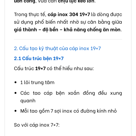
uốn cong
, vừa cần
chịu lực kéo lớn
.
Trong thực tế,
cáp inox 304 19×7
là dòng được
sử dụng phổ biến nhất nhờ sự cân bằng giữa
giá thành – độ bền – khả năng chống ăn mòn
.
2. Cấu tạo kỹ thuật của cáp inox 19×7
2.1 Cấu trúc bện 19×7
Cấu trúc
19×7
có thể hiểu như sau:
1 lõi trung tâm
Các tao cáp bện xoắn đồng đều xung
quanh
Mỗi tao gồm 7 sợi inox có đường kính nhỏ
So với cáp inox 7×7: