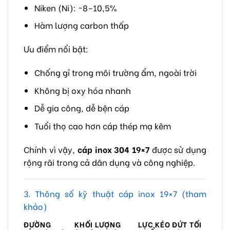
Niken (Ni): ~8–10,5%
Hàm lượng carbon thấp
Ưu điểm nổi bật:
Chống gỉ trong môi trường ẩm, ngoài trời
Không bị oxy hóa nhanh
Dễ gia công, dễ bện cáp
Tuổi thọ cao hơn cáp thép mạ kẽm
Chính vì vậy,
cáp inox 304 19×7
được sử dụng
rộng rãi trong cả dân dụng và công nghiệp.
3. Thông số kỹ thuật cáp inox 19×7 (tham
khảo)
ĐƯỜNG
KHỐI LƯỢNG
LỰC KÉO ĐỨT TỐI