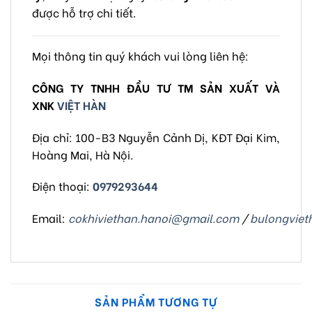
được hỗ trợ chi tiết.
Mọi thông tin quý khách vui lòng liên hệ:
CÔNG TY TNHH ĐẦU TƯ TM SẢN XUẤT VÀ
XNK
VIỆT HÀN
Địa chỉ: 100-B3 Nguyễn Cảnh Dị, KĐT Đại Kim,
Hoàng Mai, Hà Nội.
Điện thoại:
0979293644
Email:
cokhiviethan.hanoi@gmail.com
/
bulongvie
SẢN PHẨM TƯƠNG TỰ