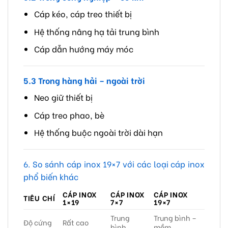
Cáp kéo, cáp treo thiết bị
Hệ thống nâng hạ tải trung bình
Cáp dẫn hướng máy móc
5.3 Trong hàng hải – ngoài trời
Neo giữ thiết bị
Cáp treo phao, bè
Hệ thống buộc ngoài trời dài hạn
6. So sánh cáp inox 19×7 với các loại cáp inox
phổ biến khác
CÁP INOX
CÁP INOX
CÁP INOX
TIÊU CHÍ
1×19
7×7
19×7
Trung
Trung bình –
Độ cứng
Rất cao
bình
mềm