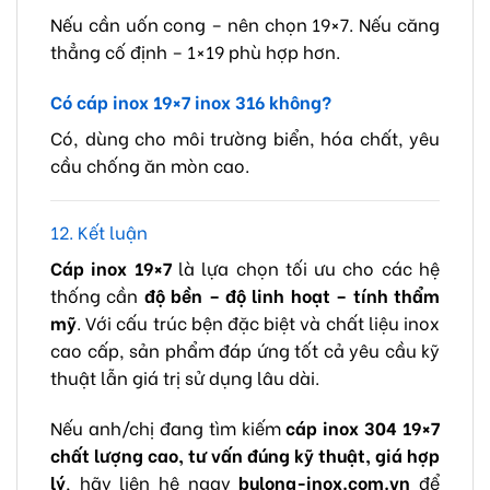
Nếu cần uốn cong – nên chọn 19×7. Nếu căng
thẳng cố định – 1×19 phù hợp hơn.
Có cáp inox 19×7 inox 316 không?
Có, dùng cho môi trường biển, hóa chất, yêu
cầu chống ăn mòn cao.
12. Kết luận
Cáp inox 19×7
là lựa chọn tối ưu cho các hệ
thống cần
độ bền – độ linh hoạt – tính thẩm
mỹ
. Với cấu trúc bện đặc biệt và chất liệu inox
cao cấp, sản phẩm đáp ứng tốt cả yêu cầu kỹ
thuật lẫn giá trị sử dụng lâu dài.
Nếu anh/chị đang tìm kiếm
cáp inox 304 19×7
chất lượng cao, tư vấn đúng kỹ thuật, giá hợp
lý
, hãy liên hệ ngay
bulong-inox.com.vn
để