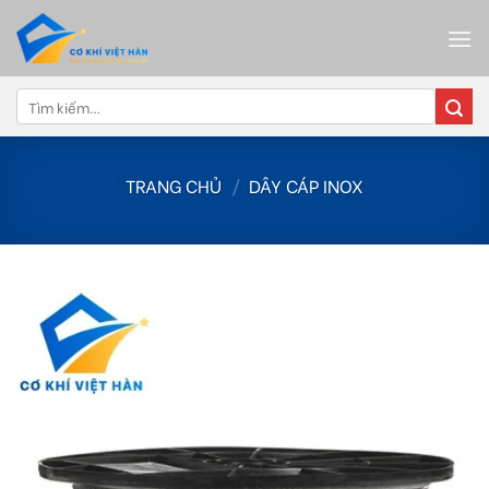
Skip
to
content
Tìm
kiếm:
TRANG CHỦ
/
DÂY CÁP INOX