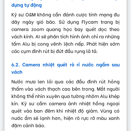
dựng tự động
Kỹ sư O&M không cần đánh cược tính mạng đu
dây ngày gió bão. Sử dụng Flycam trang bị
camera zoom quang học bay quét dọc theo
vách kính. AI sẽ phân tích hình ảnh chỉ ra những
tấm Alu bị cong vênh lệch nếp. Phát hiện sớm
các cụm đinh rút bị đứt đầu rụng lả tả.
6.2. Camera nhiệt quét rò rỉ nước ngầm sau
vách
Nước mưa len lỏi qua các đầu đinh rút hỏng
thấm vào vách thạch cao bên trong. Mắt người
không thể nhìn xuyên qua tường nhôm Alu khép
kín. Kỹ sư cầm camera ảnh nhiệt hồng ngoại
quét vào ban đêm khi nhiệt độ giảm. Vùng có
nước ẩm sẽ lạnh hơn, hiện rõ rực rỡ màu xanh
đậm cảnh báo.