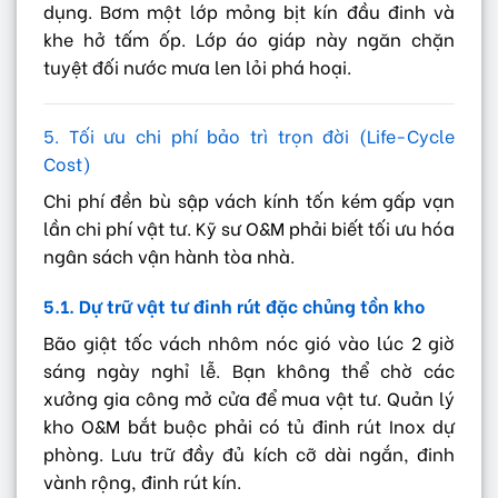
dụng. Bơm một lớp mỏng bịt kín đầu đinh và
khe hở tấm ốp. Lớp áo giáp này ngăn chặn
tuyệt đối nước mưa len lỏi phá hoại.
5. Tối ưu chi phí bảo trì trọn đời (Life-Cycle
Cost)
Chi phí đền bù sập vách kính tốn kém gấp vạn
lần chi phí vật tư. Kỹ sư O&M phải biết tối ưu hóa
ngân sách vận hành tòa nhà.
5.1. Dự trữ vật tư đinh rút đặc chủng tồn kho
Bão giật tốc vách nhôm nóc gió vào lúc 2 giờ
sáng ngày nghỉ lễ. Bạn không thể chờ các
xưởng gia công mở cửa để mua vật tư. Quản lý
kho O&M bắt buộc phải có tủ đinh rút Inox dự
phòng. Lưu trữ đầy đủ kích cỡ dài ngắn, đinh
vành rộng, đinh rút kín.