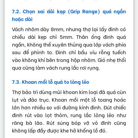
7.2. Chọn sai dải kẹp (Grip Range) quá ngắn
hoặc dài
Vách nhôm dày 8mm, nhưng thợ lại lấy đinh có
chiều dài kẹp chỉ 5mm. Thân ống đinh quá
ngắn, không thể xuyên thủng qua lớp vách phía
sau để phình to. Đinh chỉ bấu víu rỗng tuếch
vào không khí bên trong hộp nhôm. Gió nhẹ thổi
qua cũng làm vách rung lắc rơi rụng.
7.3. Khoan mồi lỗ quá to lỏng lẻo
Thợ bảo trì dùng mũi khoan kim loại đã quá cùn
lụt và đảo trục. Khoan mồi một lỗ toang hoác
lớn hơn nhiều so với đường kính đinh. Đút chiếc
đinh rút vào lọt thỏm, rung lắc lỏng lẻo như
răng bà lão. Rút súng bóp vỡ vỏ đinh cũng
không lấp đầy được khe hở khổng lồ đó.