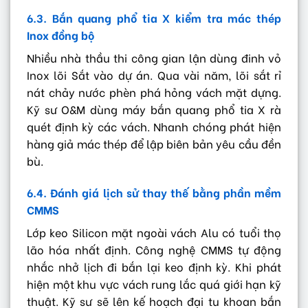
6.3. Bắn quang phổ tia X kiểm tra mác thép
Inox đồng bộ
Nhiều nhà thầu thi công gian lận dùng đinh vỏ
Inox lõi Sắt vào dự án. Qua vài năm, lõi sắt rỉ
nát chảy nước phèn phá hỏng vách mặt dựng.
Kỹ sư O&M dùng máy bắn quang phổ tia X rà
quét định kỳ các vách. Nhanh chóng phát hiện
hàng giả mác thép để lập biên bản yêu cầu đền
bù.
6.4. Đánh giá lịch sử thay thế bằng phần mềm
CMMS
Lớp keo Silicon mặt ngoài vách Alu có tuổi thọ
lão hóa nhất định. Công nghệ CMMS tự động
nhắc nhở lịch đi bắn lại keo định kỳ. Khi phát
hiện một khu vực vách rung lắc quá giới hạn kỹ
thuật. Kỹ sư sẽ lên kế hoạch đại tu khoan bắn