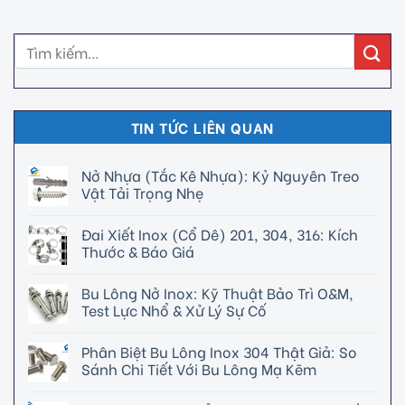
TIN TỨC LIÊN QUAN
Nở Nhựa (Tắc Kê Nhựa): Kỷ Nguyên Treo
Vật Tải Trọng Nhẹ
Đai Xiết Inox (Cổ Dê) 201, 304, 316: Kích
Thước & Báo Giá
Bu Lông Nở Inox: Kỹ Thuật Bảo Trì O&M,
Test Lực Nhổ & Xử Lý Sự Cố
Phân Biệt Bu Lông Inox 304 Thật Giả: So
Sánh Chi Tiết Với Bu Lông Mạ Kẽm