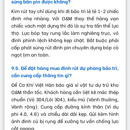
súng bắn pin được không?
Kìm rút tay chỉ dùng khi đi bảo trì lẻ tẻ 1-2 chiếc
đinh nhẹ nhàng. Với O&M thay thế hàng vạn
chiếc vách mặt dựng thì đó là sự tra tấn thể lực
thợ. Lực bóp tay rung lắc làm nghiêng trục, vỏ
đinh phình lệch không kẹp chặt. Bắt buộc phải
cấp phát súng rút đinh pin chuyên dụng bóp cò
ngọt lịm an toàn.
9.5. Để đặt hàng mua đinh rút dự phòng bảo trì,
cần cung cấp thông tin gì?
Để Cơ Khí Việt Hàn báo giá sỉ vật tư dự trữ kho
O&M thần tốc. Khách hàng cần liệt kê mác thép
chuẩn (Vỏ 304/Lõi 304), kiểu mũ (Vành thường,
Vành rộng). Cung cấp đường kính thân (Ví dụ
phi 4.0, 4.8) và chiều dài dải kẹp. Gửi kèm hình
ảnh đinh cũ bị rụng để xưởng tư vấn chống lực
cắt ngang.