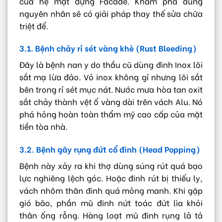
của hệ mặt dựng Facade. Khám phá đúng
nguyên nhân sẽ có giải pháp thay thế sửa chữa
triệt để.
3.1. Bệnh chảy rỉ sét vàng khè (Rust Bleeding)
Đây là bệnh nan y do thầu cũ dùng đinh Inox lõi
sắt mạ lừa đảo. Vỏ inox không gỉ nhưng lõi sắt
bên trong rỉ sét mục nát. Nước mưa hòa tan oxit
sắt chảy thành vệt ố vàng dài trên vách Alu. Nó
phá hỏng hoàn toàn thẩm mỹ cao cấp của mặt
tiền tòa nhà.
3.2. Bệnh gãy rụng đứt cổ đinh (Head Popping)
Bệnh này xảy ra khi thợ dùng súng rút quá bạo
lực nghiêng lệch góc. Hoặc đinh rút bị thiếu ly,
vách nhôm thân đinh quá mỏng manh. Khi gặp
gió bão, phần mũ đinh nứt toác đứt lìa khỏi
thân ống rỗng. Hàng loạt mũ đinh rụng lả tả