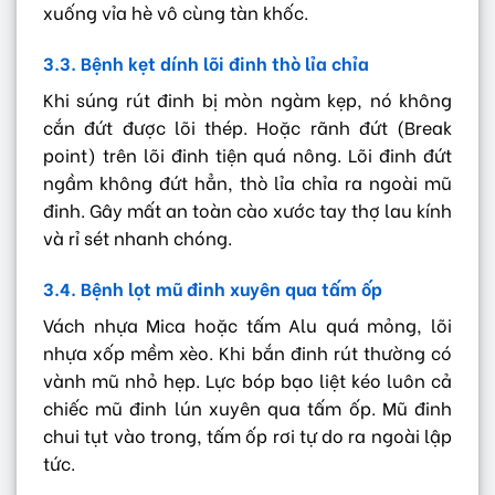
xuống vỉa hè vô cùng tàn khốc.
3.3. Bệnh kẹt dính lõi đinh thò lỉa chỉa
Khi súng rút đinh bị mòn ngàm kẹp, nó không
cắn đứt được lõi thép. Hoặc rãnh đứt (Break
point) trên lõi đinh tiện quá nông. Lõi đinh đứt
ngầm không đứt hẳn, thò lỉa chỉa ra ngoài mũ
đinh. Gây mất an toàn cào xước tay thợ lau kính
và rỉ sét nhanh chóng.
3.4. Bệnh lọt mũ đinh xuyên qua tấm ốp
Vách nhựa Mica hoặc tấm Alu quá mỏng, lõi
nhựa xốp mềm xèo. Khi bắn đinh rút thường có
vành mũ nhỏ hẹp. Lực bóp bạo liệt kéo luôn cả
chiếc mũ đinh lún xuyên qua tấm ốp. Mũ đinh
chui tụt vào trong, tấm ốp rơi tự do ra ngoài lập
tức.