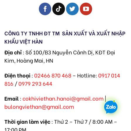
CÔNG TY TNHH ĐT TM
SẢN XUẤT VÀ XUẤT NHẬP
KHẨU VIỆT HÀN
Địa chỉ
: Số 100/B3 Nguyễn Cảnh Dị, KĐT Đại
Kim, Hoàng Mai, HN
Điện thoại
:
02466 870 468
– Hotline:
0917 014
816
/
0979 293 644
Email
:
cokhiviethan.hanoi@gmail.com
|
bulongviethan@gmail.com
Thời gian làm việc
: Thứ 2 – Thứ 7 / 8:00 AM –
17:00 PM