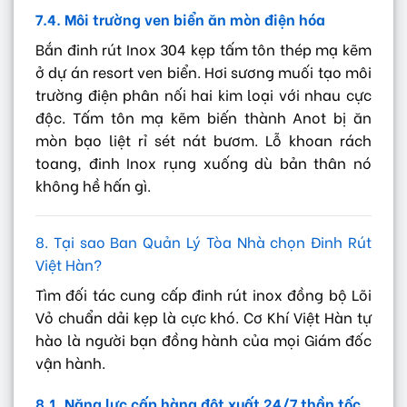
7.4. Môi trường ven biển ăn mòn điện hóa
Bắn đinh rút Inox 304 kẹp tấm tôn thép mạ kẽm
ở dự án resort ven biển. Hơi sương muối tạo môi
trường điện phân nối hai kim loại với nhau cực
độc. Tấm tôn mạ kẽm biến thành Anot bị ăn
mòn bạo liệt rỉ sét nát bươm. Lỗ khoan rách
toang, đinh Inox rụng xuống dù bản thân nó
không hề hấn gì.
8. Tại sao Ban Quản Lý Tòa Nhà chọn Đinh Rút
Việt Hàn?
Tìm đối tác cung cấp đinh rút inox đồng bộ Lõi
Vỏ chuẩn dải kẹp là cực khó. Cơ Khí Việt Hàn tự
hào là người bạn đồng hành của mọi Giám đốc
vận hành.
8.1. Năng lực cấp hàng đột xuất 24/7 thần tốc