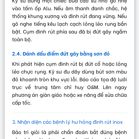
Kỹ sư dùng một chiếc búa cao su nhỏ gõ nhẹ
vào tấm ốp Alu. Nếu âm thanh đanh chắc, hệ
thống khung xương và đinh rút đang vững. Nếu
gõ nghe tiếng kêu lạch cạch lỏng lẻo rung bần
bật. Cụm đinh rút phía sau đã bị đứt gãy ngầm
toàn bộ.
2.4. Đánh dấu điểm đứt gãy bằng sơn đỏ
Khi phát hiện cụm đinh rút bị đứt cổ hoặc lỏng
lẻo chực rụng. Kỹ sư đu dây dùng bút sơn màu
đỏ khoanh tròn khu vực lỗi. Báo cáo tọa độ lưới
trục về trung tâm chỉ huy O&M. Lên ngay
phương án giàn giáo hoặc xe nâng để sửa chữa
cấp tốc.
3. Nhận diện các bệnh lý hư hỏng đinh rút inox
Bảo trì giỏi là phải chẩn đoán bắt đúng bệnh