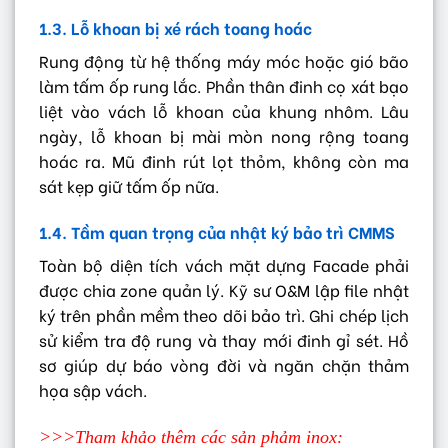
1.3. Lỗ khoan bị xé rách toang hoác
Rung động từ hệ thống máy móc hoặc gió bão
làm tấm ốp rung lắc. Phần thân đinh cọ xát bạo
liệt vào vách lỗ khoan của khung nhôm. Lâu
ngày, lỗ khoan bị mài mòn nong rộng toang
hoác ra. Mũ đinh rút lọt thỏm, không còn ma
sát kẹp giữ tấm ốp nữa.
1.4. Tầm quan trọng của nhật ký bảo trì CMMS
Toàn bộ diện tích vách mặt dựng Facade phải
được chia zone quản lý. Kỹ sư O&M lập file nhật
ký trên phần mềm theo dõi bảo trì. Ghi chép lịch
sử kiểm tra độ rung và thay mới đinh gỉ sét. Hồ
sơ giúp dự báo vòng đời và ngăn chặn thảm
họa sập vách.
>>>Tham khảo thêm các sản phảm inox: