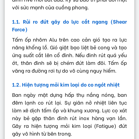
với sức mạnh của cuồng phong.
1.1. Rủi ro đứt gãy do lực cắt ngang (Shear
Force)
Tấm ốp nhôm Alu trên cao cản gió tạo ra lực
nâng khổng lồ. Gió giật bạo liệt bẻ cong và tạo
ứng suất cắt lên cổ đinh. Nếu đinh rút quá yếu
ớt, thân đinh sẽ bị chém đứt làm đôi. Tấm ốp
văng ra đường rơi tự do vô cùng nguy hiểm.
1.2. Hiện tượng mỏi kim loại do co ngót nhiệt
Ban ngày mặt dựng hấp thụ nắng nóng, ban
đêm lạnh co rút lại. Sự giãn nở nhiệt liên tục
làm xê dịch tấm ốp và khung xương. Lực cọ xát
này bẻ gập thân đinh rút inox hàng vạn lần.
Gây ra hiện tượng mỏi kim loại (Fatigue) đứt
gãy vô hình từ bên trong.