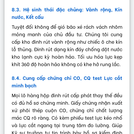
8.3. Hệ sinh thái đặc chủng: Vành rộng, Kín
nước, Kết cấu
Tuyệt đối không để gió bão xé rách vách nhôm
mỏng manh của chủ đầu tư. Chúng tôi cung
cấp kho đinh rút vành rộng như chiếc ô che kín
lỗ thủng. Đinh rút dạng kín đáy chống dột nước
kho lạnh cực kỳ hoàn hảo. Tối ưu hóa lực kẹp
khít 360 độ hoàn hảo không có khe hở rung lắc.
8.4. Cung cấp chứng chỉ CO, CQ test Lực cắt
minh bạch
Mọi lô hàng hộp đinh rút cấp phát thay thế đều
có đủ hồ sơ chứng minh. Giấy chứng nhận xuất
xứ phôi thép cuộn CO, chứng chỉ chất lượng
mác CQ rõ ràng. Có kèm phiếu test lực kéo nhổ
và lực cắt ngang tại trung tâm đo lường. Giúp
Kỹ sư trưởng tự tin trình bày hồ sơ kiểm định