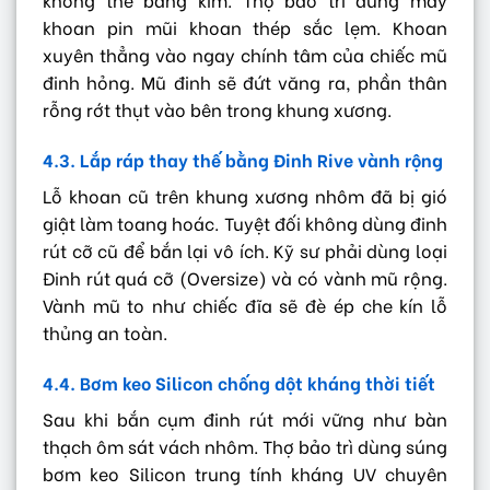
khoan pin mũi khoan thép sắc lẹm. Khoan
xuyên thẳng vào ngay chính tâm của chiếc mũ
đinh hỏng. Mũ đinh sẽ đứt văng ra, phần thân
rỗng rớt thụt vào bên trong khung xương.
4.3. Lắp ráp thay thế bằng Đinh Rive vành rộng
Lỗ khoan cũ trên khung xương nhôm đã bị gió
giật làm toang hoác. Tuyệt đối không dùng đinh
rút cỡ cũ để bắn lại vô ích. Kỹ sư phải dùng loại
Đinh rút quá cỡ (Oversize) và có vành mũ rộng.
Vành mũ to như chiếc đĩa sẽ đè ép che kín lỗ
thủng an toàn.
4.4. Bơm keo Silicon chống dột kháng thời tiết
Sau khi bắn cụm đinh rút mới vững như bàn
thạch ôm sát vách nhôm. Thợ bảo trì dùng súng
bơm keo Silicon trung tính kháng UV chuyên