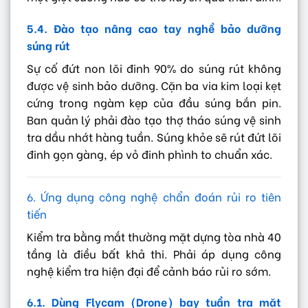
5.4. Đào tạo nâng cao tay nghề bảo dưỡng
súng rút
Sự cố đứt non lõi đinh 90% do súng rút không
được vệ sinh bảo dưỡng. Cặn ba via kim loại kẹt
cứng trong ngàm kẹp của đầu súng bắn pin.
Ban quản lý phải đào tạo thợ tháo súng vệ sinh
tra dầu nhớt hàng tuần. Súng khỏe sẽ rút đứt lõi
đinh gọn gàng, ép vỏ đinh phình to chuẩn xác.
6. Ứng dụng công nghệ chẩn đoán rủi ro tiên
tiến
Kiểm tra bằng mắt thường mặt dựng tòa nhà 40
tầng là điều bất khả thi. Phải áp dụng công
nghệ kiểm tra hiện đại để cảnh báo rủi ro sớm.
6.1. Dùng Flycam (Drone) bay tuần tra mặt