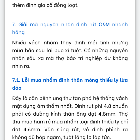
thêm đinh gia cố đồng loạt.
7. Giải mã nguyên nhân đinh rút O&M nhanh
hỏng
Nhiều vách nhôm thay đinh mới tinh nhưng
mùa bão sau lại bục xì tuột. Có những nguyên
nhân sâu xa mà thợ bảo trì nghiệp dư không
nhìn ra.
7.1. Lỗi mua nhầm đinh thân mỏng thiếu ly lừa
đảo
Đây là căn bệnh ung thư tàn phá hệ thống vách
mặt dựng âm thầm nhất. Đinh rút phi 4.8 chuẩn
phải có đường kính thân ống đạt 4.8mm. Thợ
thu mua ham rẻ mua nhầm loại đinh thiếu ly chỉ
đạt 4.6mm. Vặn súng rút, vỏ đinh phình ra
không đủ bóp ngàm, tuột lỏng lơ lập tức.