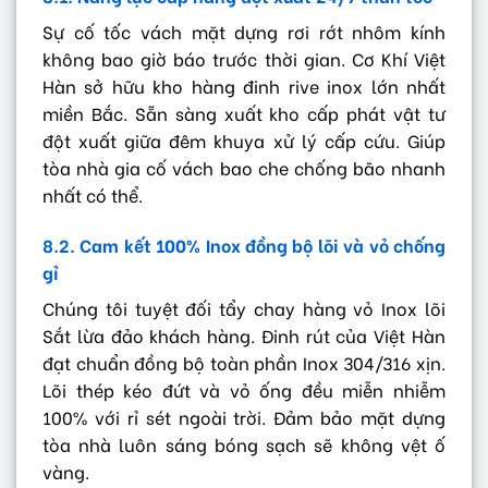
Sự cố tốc vách mặt dựng rơi rớt nhôm kính
không bao giờ báo trước thời gian. Cơ Khí Việt
Hàn sở hữu kho hàng đinh rive inox lớn nhất
miền Bắc. Sẵn sàng xuất kho cấp phát vật tư
đột xuất giữa đêm khuya xử lý cấp cứu. Giúp
tòa nhà gia cố vách bao che chống bão nhanh
nhất có thể.
8.2. Cam kết 100% Inox đồng bộ lõi và vỏ chống
gỉ
Chúng tôi tuyệt đối tẩy chay hàng vỏ Inox lõi
Sắt lừa đảo khách hàng. Đinh rút của Việt Hàn
đạt chuẩn đồng bộ toàn phần Inox 304/316 xịn.
Lõi thép kéo đứt và vỏ ống đều miễn nhiễm
100% với rỉ sét ngoài trời. Đảm bảo mặt dựng
tòa nhà luôn sáng bóng sạch sẽ không vệt ố
vàng.