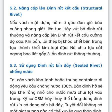
5.2. Nâng cấp lên Đinh rút kết cấu (Structural
Rivet)
Nếu vách mặt dựng nằm ở góc đón gió bão
cuồng phong giật liên tục. Hãy vứt bỏ đinh rút
thường và nâng cấp lên Đinh rút kết cấu cường
độ cao. Khi bắn, lõi thép bị khóa chết bên trong
tạo thành khối kim loại đặc. Nó chịu lực cắt
ngang bạo liệt gấp 3 lần đinh rút thông thường.
5.3. Sử dụng Đinh rút kín đáy (Sealed Rivet)
chống nước
Tại các vách kho lạnh hoặc thùng container di
động yêu cầu chống nước 100%. Bắn đinh hở sẽ
tạo khe rỗng nhỏ cho nước mưa chui tọt vào
trong. Kỹ sư O&M hãy thay thế bằng dòng đinh
rút kín có dạng cốc bịt đáy. Tuyệt đối không có
một giọt sương nào có thể xuyên qua thân đinh.