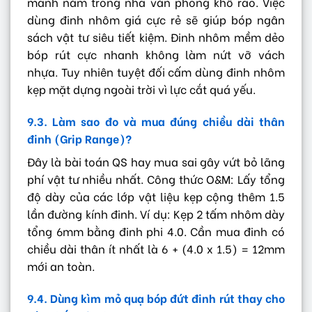
manh nằm trong nhà văn phòng khô ráo. Việc
dùng đinh nhôm giá cực rẻ sẽ giúp bóp ngân
sách vật tư siêu tiết kiệm. Đinh nhôm mềm dẻo
bóp rút cực nhanh không làm nứt vỡ vách
nhựa. Tuy nhiên tuyệt đối cấm dùng đinh nhôm
kẹp mặt dựng ngoài trời vì lực cắt quá yếu.
9.3. Làm sao đo và mua đúng chiều dài thân
đinh (Grip Range)?
Đây là bài toán QS hay mua sai gây vứt bỏ lãng
phí vật tư nhiều nhất. Công thức O&M: Lấy tổng
độ dày của các lớp vật liệu kẹp cộng thêm 1.5
lần đường kính đinh. Ví dụ: Kẹp 2 tấm nhôm dày
tổng 6mm bằng đinh phi 4.0. Cần mua đinh có
chiều dài thân ít nhất là 6 + (4.0 x 1.5) = 12mm
mới an toàn.
9.4. Dùng kìm mỏ quạ bóp đứt đinh rút thay cho