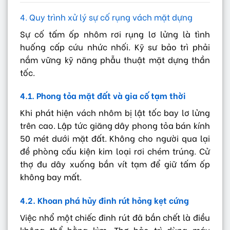
4. Quy trình xử lý sự cố rụng vách mặt dựng
Sự cố tấm ốp nhôm rơi rụng lơ lửng là tình
huống cấp cứu nhức nhối. Kỹ sư bảo trì phải
nắm vững kỹ năng phẫu thuật mặt dựng thần
tốc.
4.1. Phong tỏa mặt đất và gia cố tạm thời
Khi phát hiện vách nhôm bị lật tốc bay lơ lửng
trên cao. Lập tức giăng dây phong tỏa bán kính
50 mét dưới mặt đất. Không cho người qua lại
đề phòng cấu kiện kim loại rơi chém trúng. Cử
thợ đu dây xuống bắn vít tạm để giữ tấm ốp
không bay mất.
4.2. Khoan phá hủy đinh rút hỏng kẹt cứng
Việc nhổ một chiếc đinh rút đã bắn chết là điều
không thể bằng kìm. Thợ bảo trì dùng máy