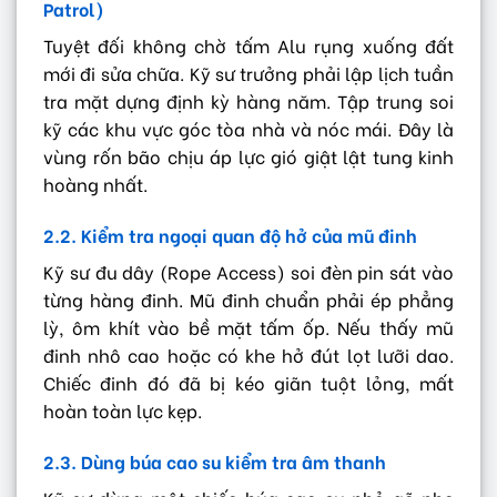
Patrol)
Tuyệt đối không chờ tấm Alu rụng xuống đất
mới đi sửa chữa. Kỹ sư trưởng phải lập lịch tuần
tra mặt dựng định kỳ hàng năm. Tập trung soi
kỹ các khu vực góc tòa nhà và nóc mái. Đây là
vùng rốn bão chịu áp lực gió giật lật tung kinh
hoàng nhất.
2.2. Kiểm tra ngoại quan độ hở của mũ đinh
Kỹ sư đu dây (Rope Access) soi đèn pin sát vào
từng hàng đinh. Mũ đinh chuẩn phải ép phẳng
lỳ, ôm khít vào bề mặt tấm ốp. Nếu thấy mũ
đinh nhô cao hoặc có khe hở đút lọt lưỡi dao.
Chiếc đinh đó đã bị kéo giãn tuột lỏng, mất
hoàn toàn lực kẹp.
2.3. Dùng búa cao su kiểm tra âm thanh