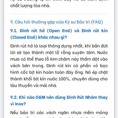
chất lượng tòa nhà.
9. Câu hỏi thường gặp của Kỹ sư Bảo trì (FAQ)
9.1. Đinh rút hở (Open End) và Đinh rút kín
(Closed End) khác nhau gì?
Đinh rút hở là loại thông dụng nhất, khi bắn đứt
lõi sẽ tạo thành một lỗ rỗng xuyên tâm. Nước
mưa có thể theo lỗ kim châm này thấm dột vào
vách bên trong. Đinh rút kín có phần vỏ bọc
hình cốc bịt kín hoàn toàn đáy ống. Nó ép chặt
thành khối bịt kín nước 100%, chuyên dùng cho
tàu thuyền và mái nhà.
9.2. Khi nào O&M nên dùng Đinh Rút Nhôm thay
vì Inox?
Nếu bảo trì các vách ngăn nhựa mềm mỏng