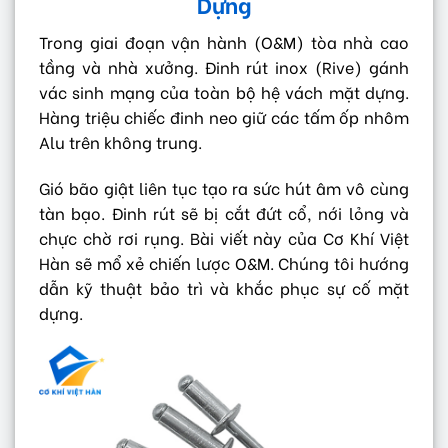
Dựng
Trong giai đoạn vận hành (O&M) tòa nhà cao
tầng và nhà xưởng. Đinh rút inox (Rive) gánh
vác sinh mạng của toàn bộ hệ vách mặt dựng.
Hàng triệu chiếc đinh neo giữ các tấm ốp nhôm
Alu trên không trung.
Gió bão giật liên tục tạo ra sức hút âm vô cùng
tàn bạo. Đinh rút sẽ bị cắt đứt cổ, nới lỏng và
chực chờ rơi rụng. Bài viết này của Cơ Khí Việt
Hàn sẽ mổ xẻ chiến lược O&M. Chúng tôi hướng
dẫn kỹ thuật bảo trì và khắc phục sự cố mặt
dựng.