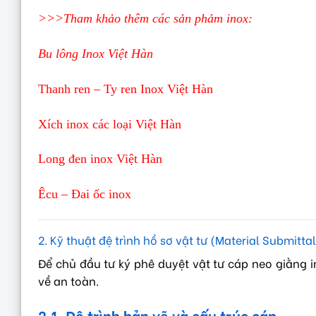
>>>Tham khảo thêm các sản phảm inox:
Bu lông Inox Việt Hàn
Thanh ren – Ty ren Inox Việt Hàn
Xích inox các loại Việt Hàn
Long đen inox Việt Hàn
Êcu – Đai ốc inox
2. Kỹ thuật đệ trình hồ sơ vật tư (Material Submitta
Để chủ đầu tư ký phê duyệt vật tư cáp neo giằng i
về an toàn.
2.1. Đệ trình bản vẽ và cấu trúc cáp