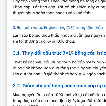
Dây cáp không thể tự neo vào móng bê tông để giữ 
Khóa cáp, Lót bẹn cáp. Tất cả phụ kiện này cũn
thuyết phục hoàn toàn các tư vấn khó tính.
3. Bài toán Value Engineering (VE) trong đấu thầu
Làm sao bỏ giá thầu thấp nhất mà vẫn giữ nguyên bi
khí tối thượng của Kỹ sư Đấu thầu.
3.1. Thay đổi cấu trúc 7×19 bằng cấu trú
Thiết kế gốc yêu cầu dùng toàn bộ cáp mềm 7×19 đ
là hệ tĩnh không uốn qua ròng rọc. Hãy xin chuyển 
kéo đứt tốt hơn và giá thành rẻ hơn 30% ngân sách
3.2. Giảm chi phí bằng cách mua cáp ép 
Mua nguyên Rulo cáp 1000 mét về tự cắt sẽ sinh r
từng đoạn cáp neo theo định lý Pytago. Đề xuất đặ