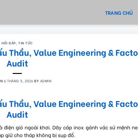
TRANG CHỦ
HỎI ĐÁP
,
TIN TỨC
ấu Thầu, Value Engineering & Facto
Audit
ON
6 THÁNG 5, 2026
BY
ADMIN
ấu Thầu, Value Engineering & Facto
Audit
à điện gió ngoài khơi. Dây cáp inox gánh vác sứ mệnh n
p giữ cho tháp không bị sụp đổ.