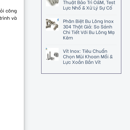
Thuật Bảo Trì O&M, Test
Lực Nhổ & Xử Lý Sự Cố
hỏi công
trình và
Phân Biệt Bu Lông Inox
304 Thật Giả: So Sánh
Chi Tiết Với Bu Lông Mạ
Kẽm
Vít Inox: Tiêu Chuẩn
Chọn Mũi Khoan Mồi &
Lực Xoắn Bắn Vít