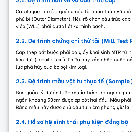
Catalogue in màu quảng cáo là hoàn toàn vô giá t
phủ bì (Outer Diameter). Nêu rõ chọn cấu trúc cáp
việc (WLL) phải được liệt kê minh bạch.
2.2. Đệ trình chứng chỉ thử tải (Mill Test
Cáp thép bắt buộc phải có giấy khai sinh MTR từ n
kéo đứt (Tensile Test). Phiếu này xác nhận cuộn c
lực phá hủy của bó sợi kim loại.
2.3. Đệ trình mẫu vật tư thực tế (Sample
Ban quản lý dự án luôn muốn kiểm tra ngoại qua
ngắn khoảng 50cm được ép cốt hai đầu. Mẫu phải 
Bảng mẫu này được chủ đầu tư niêm phong giữ lại 
2.4. Hồ sơ hệ sinh thái phụ kiện đồng bộ