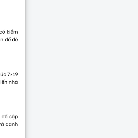
 có kiểm
ớn để đè
rúc 7×19
hiến nhà
n đổ sập
 và danh