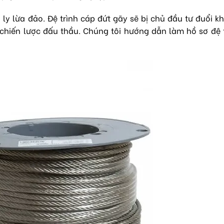
 ly lừa đảo. Đệ trình cáp đứt gãy sẽ bị chủ đầu tư đuổi k
 chiến lược đấu thầu. Chúng tôi hướng dẫn làm hồ sơ đệ 