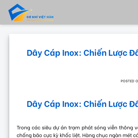
Skip
to
content
Dây Cáp Inox: Chiến Lược Đ
POSTED 
Dây Cáp Inox: Chiến Lược Đ
Trong các siêu dự án trạm phát sóng viễn thông v
chống bão cực kỳ khốc liệt. Hàng chục ngàn mét cá