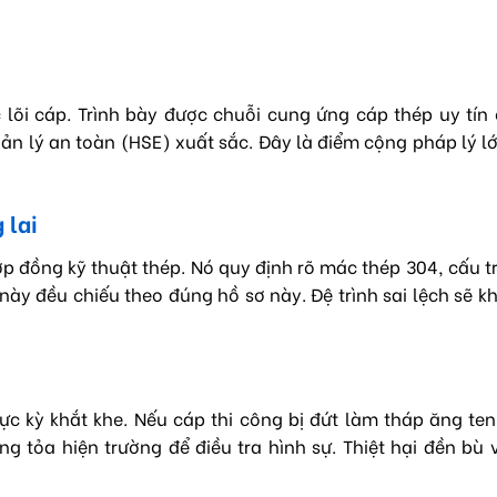
 lõi cáp. Trình bày được chuỗi cung ứng cáp thép uy tín
ản lý an toàn (HSE) xuất sắc. Đây là điểm cộng pháp lý l
 lai
hợp đồng kỹ thuật thép. Nó quy định rõ mác thép 304, cấu t
 này đều chiếu theo đúng hồ sơ này. Đệ trình sai lệch sẽ k
ực kỳ khắt khe. Nếu cáp thi công bị đứt làm tháp ăng te
g tỏa hiện trường để điều tra hình sự. Thiệt hại đền bù