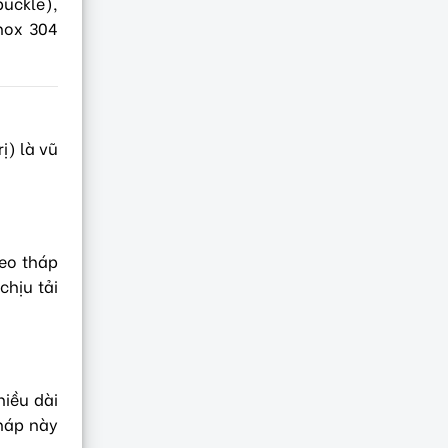
buckle),
nox 304
ị) là vũ
neo tháp
chịu tải
hiều dài
pháp này