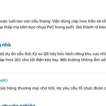
oặc lưới lan can cầu thang. Việc dùng cáp inox trần sẽ rấ
áp thép mạ kẽm bọc nhựa PVC trong suốt. Giá thành rẻ bè
g nhà
bộ dự án cẩu thả. Kỹ sư QS hãy bóc tách riêng khu vực n
Cáp Inox 201 cho tời điện kéo tay. Môi trường không ẩm ướ
udit)
ửa hàng thương mại chợ trời. Họ yêu cầu tổ chức đoàn đ
) chuyên nghiệp