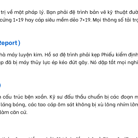
rị về mặt pháp lý. Bạn phải đệ trình bản vẽ kỹ thuật đư
 cứng 1×19 hay cáp siêu mềm dẻo 7×19. Mọi thông số tải t
 Report)
hà máy luyện kim. Hồ sơ đệ trình phải kẹp Phiếu kiểm định
áp đã bị máy thủy lực ép kéo đứt gãy. Nó dập tắt mọi ngh
)
n cấu trúc bện xoắn. Kỹ sư đấu thầu chuẩn bị các đoạn 
láng bóng, các tao cáp ôm sát không bị xù lông nhím lở
làm căn cứ.