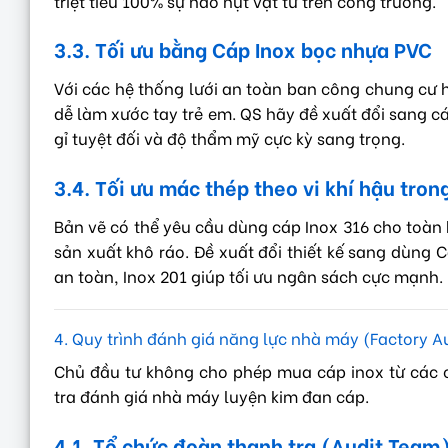
triệt tiêu 100% sự hao hụt vật tư trên công trường.
3.3. Tối ưu bằng Cáp Inox bọc nhựa PVC
Với các hệ thống lưới an toàn ban công chung cư h
dễ làm xước tay trẻ em. QS hãy đề xuất đổi sang c
gỉ tuyệt đối và độ thẩm mỹ cực kỳ sang trọng.
3.4. Tối ưu mác thép theo vi khí hậu tron
Bản vẽ có thể yêu cầu dùng cáp Inox 316 cho toàn 
sản xuất khô ráo. Đề xuất đổi thiết kế sang dùng 
an toàn, Inox 201 giúp tối ưu ngân sách cực mạnh.
4. Quy trình đánh giá năng lực nhà máy (Factory A
Chủ đầu tư không cho phép mua cáp inox từ các c
tra đánh giá nhà máy luyện kim đan cáp.
4.1. Tổ chức đoàn thanh tra (Audit Team