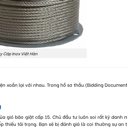
y Cáp Inox Việt Hàn
ện xoắn lại với nhau. Trong hồ sơ thầu (Bidding Document
g
ủa gió bão giật cấp 15. Chủ đầu tư luôn soi rất kỹ danh
 thiếu tải trọng. Bạn sẽ bị đánh giá là coi thường sự an 