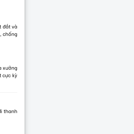
t đắt và
o, chống
hà xưởng
t cực kỳ
i thanh