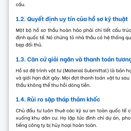
cấu.
1.2. Quyết định uy tín của hồ sơ kỹ thuật
Một bộ hồ sơ thầu hoàn hảo phải chi tiết cấu trúc
định quốc tế. Nó chứng tỏ nhà thầu có hệ thống qu
bẹp đối thủ.
1.3. Căn cứ giải ngân và thanh toán tương
Hồ sơ đệ trình vật tư (Material Submittal) là bản 
và giới hạn đứt gãy. Mọi đợt thanh toán vật tư sau
thầu không thể thu hồi dòng tiền.
1.4. Rủi ro sập tháp thảm khốc
Chủ đầu tư luôn thuê các kỹ sư an toàn quốc tế c
xuống khu dân cư. Họ lập tức đình chỉ dự án, phon
tiếng công ty bị hủy hoại hoàn toàn.