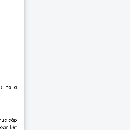
), nó là
 mục cáp
toàn kết