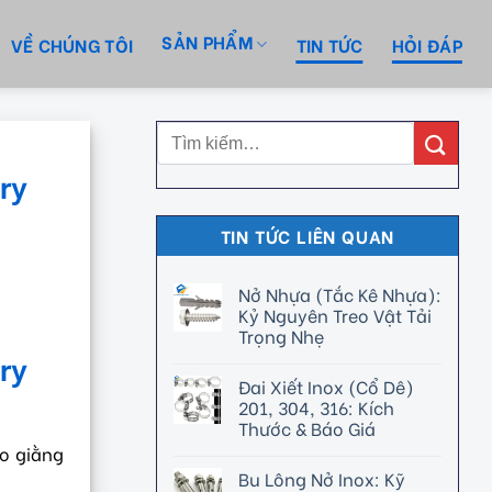
SẢN PHẨM
VỀ CHÚNG TÔI
TIN TỨC
HỎI ĐÁP
ry
TIN TỨC LIÊN QUAN
Nở Nhựa (Tắc Kê Nhựa):
Kỷ Nguyên Treo Vật Tải
Trọng Nhẹ
ry
Đai Xiết Inox (Cổ Dê)
201, 304, 316: Kích
Thước & Báo Giá
eo giằng
Bu Lông Nở Inox: Kỹ