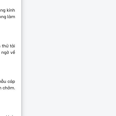
ờng kính
rọng làm
 thử tải
i ngờ về
mẫu cáp
m chởm.