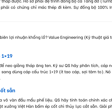
tháp được. Hồ sơ phải đệ trình đồng bộ cả Tăng đơ (Turn
g phải có chứng chỉ mác thép đi kèm. Sự đồng bộ 100% I
ên lợi nhuận khổng lồ? Value Engineering (Kỹ thuật giá tr
c 1×19
ể neo giằng tháp ăng ten. Kỹ sư QS hãy phân tích, cáp 
sang dùng cáp cấu trúc 1×19 (ít tao cáp, sợi tăm to). Nó 
.
cốt sẵn
a vô vàn đầu mẩu phế liệu. QS hãy tính toán chính xác c
t xưởng Việt Hàn bấm ép cốt chì thủy lực cắt sẵn. Giải 