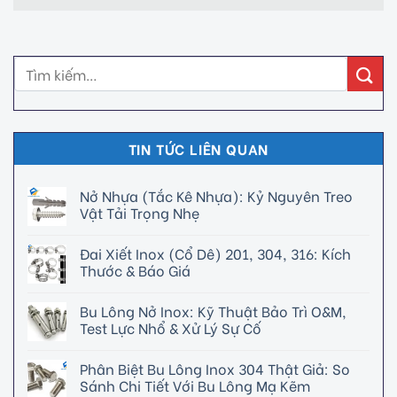
TIN TỨC LIÊN QUAN
Nở Nhựa (Tắc Kê Nhựa): Kỷ Nguyên Treo
Vật Tải Trọng Nhẹ
Đai Xiết Inox (Cổ Dê) 201, 304, 316: Kích
Thước & Báo Giá
Bu Lông Nở Inox: Kỹ Thuật Bảo Trì O&M,
Test Lực Nhổ & Xử Lý Sự Cố
Phân Biệt Bu Lông Inox 304 Thật Giả: So
Sánh Chi Tiết Với Bu Lông Mạ Kẽm