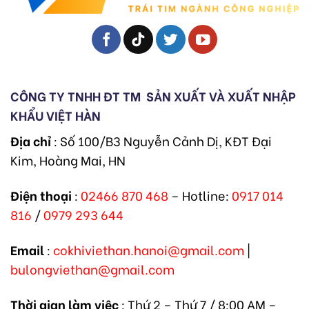
CÔNG TY TNHH ĐT TM
SẢN XUẤT VÀ XUẤT NHẬP
KHẨU VIỆT HÀN
Địa chỉ
: Số 100/B3 Nguyễn Cảnh Dị, KĐT Đại
Kim, Hoàng Mai, HN
Điện thoại
:
02466 870 468
– Hotline:
0917 014
816
/
0979 293 644
Email
:
cokhiviethan.hanoi@gmail.com
|
bulongviethan@gmail.com
Thời gian làm việc
: Thứ 2 – Thứ 7 / 8:00 AM –