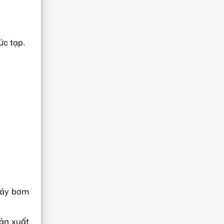
c tạp.
máy bơm
sản xuất