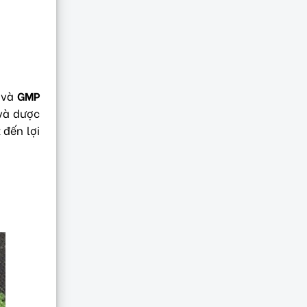
) và
GMP
và dược
 đến lợi