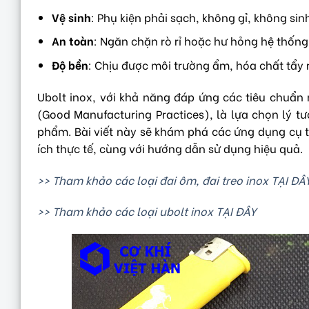
Vệ sinh
: Phụ kiện phải sạch, không gỉ, không si
An toàn
: Ngăn chặn rò rỉ hoặc hư hỏng hệ thốn
Độ bền
: Chịu được môi trường ẩm, hóa chất tẩy r
Ubolt inox, với khả năng đáp ứng các tiêu chuẩn
(Good Manufacturing Practices), là lựa chọn lý 
phẩm. Bài viết này sẽ khám phá các ứng dụng cụ th
ích thực tế, cùng với hướng dẫn sử dụng hiệu quả.
>> Tham khảo các loại đai ôm, đai treo inox TẠI ĐÂ
>> Tham khảo các loại ubolt inox TẠI ĐÂY