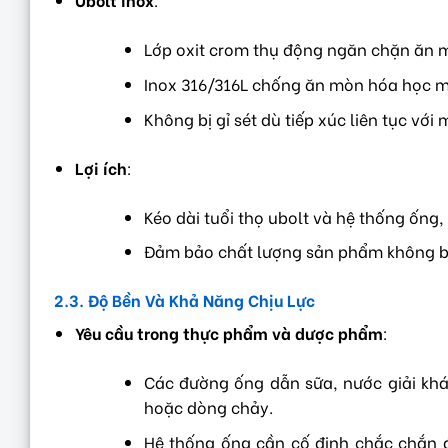
Lớp oxit crom thụ động ngăn chặn ăn m
Inox 316/316L chống ăn mòn hóa học m
Không bị gỉ sét dù tiếp xúc liên tục vớ
Lợi ích
:
Kéo dài tuổi thọ ubolt và hệ thống ống
Đảm bảo chất lượng sản phẩm không bị 
2.3. Độ Bền Và Khả Năng Chịu Lực
Yêu cầu trong thực phẩm và dược phẩm
:
Các đường ống dẫn sữa, nước giải khá
hoặc dòng chảy.
Hệ thống ống cần cố định chắc chắn đ