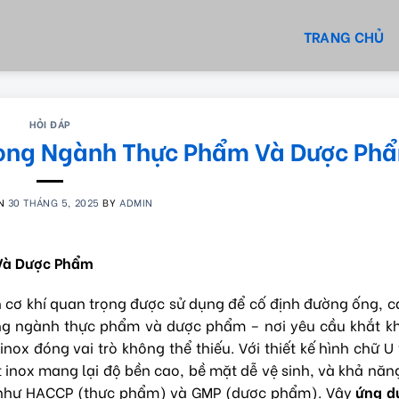
TRANG CHỦ
HỎI ĐÁP
rong Ngành Thực Phẩm Và Dược Ph
ON
30 THÁNG 5, 2025
BY
ADMIN
 Và Dược Phẩm
ện cơ khí quan trọng được sử dụng để cố định đường ống, c
rong ngành thực phẩm và dược phẩm – nơi yêu cầu khắt k
nox đóng vai trò không thể thiếu. Với thiết kế hình chữ U
lt inox mang lại độ bền cao, bề mặt dễ vệ sinh, và khả nă
ặt như HACCP (thực phẩm) và GMP (dược phẩm). Vậy
ứng d