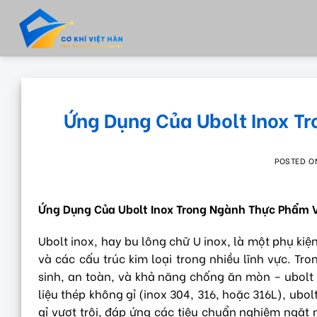
Skip
to
content
Ứng Dụng Của Ubolt Inox T
POSTED 
Ứng Dụng Của Ubolt Inox Trong Ngành Thực Phẩm
Ubolt inox, hay bu lông chữ U inox, là một phụ ki
và các cấu trúc kim loại trong nhiều lĩnh vực. T
sinh, an toàn, và khả năng chống ăn mòn – ubolt i
liệu thép không gỉ (inox 304, 316, hoặc 316L), ubo
gỉ vượt trội, đáp ứng các tiêu chuẩn nghiêm ng