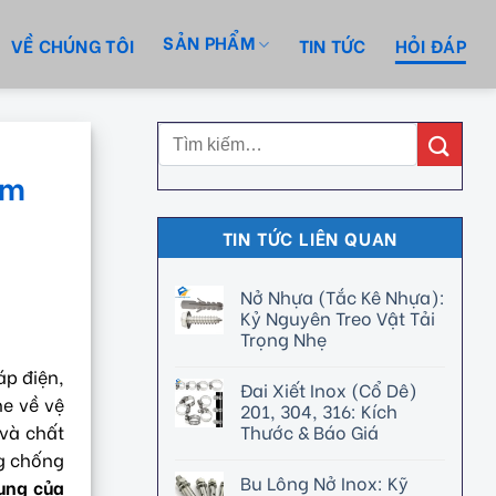
SẢN PHẨM
VỀ CHÚNG TÔI
TIN TỨC
HỎI ĐÁP
ẩm
TIN TỨC LIÊN QUAN
Nở Nhựa (Tắc Kê Nhựa):
Kỷ Nguyên Treo Vật Tải
Trọng Nhẹ
áp điện,
Đai Xiết Inox (Cổ Dê)
he về vệ
201, 304, 316: Kích
Thước & Báo Giá
 và chất
ng chống
Bu Lông Nở Inox: Kỹ
ụng của