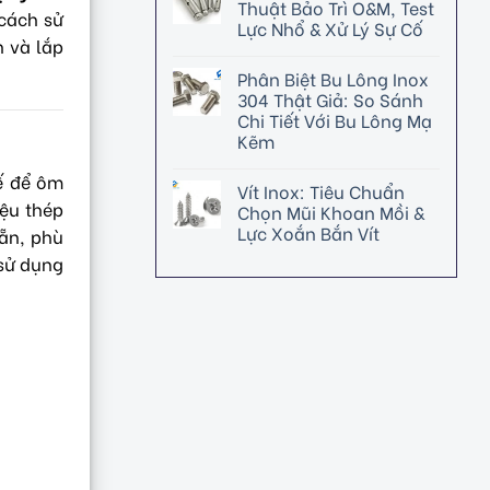
Thuật Bảo Trì O&M, Test
 cách sử
Lực Nhổ & Xử Lý Sự Cố
 và lắp
Phân Biệt Bu Lông Inox
304 Thật Giả: So Sánh
Chi Tiết Với Bu Lông Mạ
Kẽm
kế để ôm
Vít Inox: Tiêu Chuẩn
iệu thép
Chọn Mũi Khoan Mồi &
Lực Xoắn Bắn Vít
hẵn, phù
 sử dụng