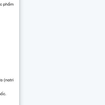
ực phẩm
a (natri
uốc.