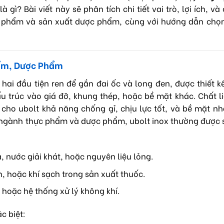
là gì? Bài viết này sẽ phân tích chi tiết vai trò, lợi ích, và
c phẩm và sản xuất dược phẩm, cùng với hướng dẫn chọn
hẩm, Dược Phẩm
i hai đầu tiện ren để gắn đai ốc và long đen, được thiết 
u trúc vào giá đỡ, khung thép, hoặc bề mặt khác. Chất l
 cho ubolt khả năng chống gỉ, chịu lực tốt, và bề mặt n
g ngành thực phẩm và dược phẩm, ubolt inox thường được
, nước giải khát, hoặc nguyên liệu lỏng.
h, hoặc khí sạch trong sản xuất thuốc.
 hoặc hệ thống xử lý không khí.
c biệt: