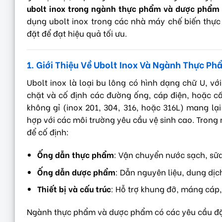
ubolt inox trong ngành thực phẩm và dược phẩm
dụng ubolt inox trong các nhà máy chế biến thự
đặt để đạt hiệu quả tối ưu.
1. Giới Thiệu Về Ubolt Inox Và Ngành Thực P
Ubolt inox là loại bu lông có hình dạng chữ U, vớ
chặt và cố định các đường ống, cáp điện, hoặc cấ
không gỉ (inox 201, 304, 316, hoặc 316L) mang lại
hợp với các môi trường yêu cầu vệ sinh cao. Tron
để cố định:
Ống dẫn thực phẩm
: Vận chuyển nước sạch, sữa
Ống dẫn dược phẩm
: Dẫn nguyên liệu, dung dịc
Thiết bị và cấu trúc
: Hỗ trợ khung đỡ, máng cáp,
Ngành thực phẩm và dược phẩm có các yêu cầu đặ