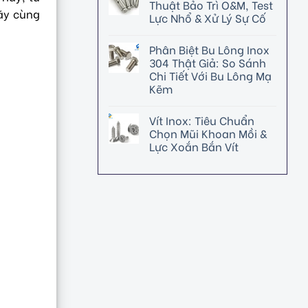
Thuật Bảo Trì O&M, Test
Hãy cùng
Lực Nhổ & Xử Lý Sự Cố
Phân Biệt Bu Lông Inox
304 Thật Giả: So Sánh
Chi Tiết Với Bu Lông Mạ
Kẽm
Vít Inox: Tiêu Chuẩn
Chọn Mũi Khoan Mồi &
Lực Xoắn Bắn Vít