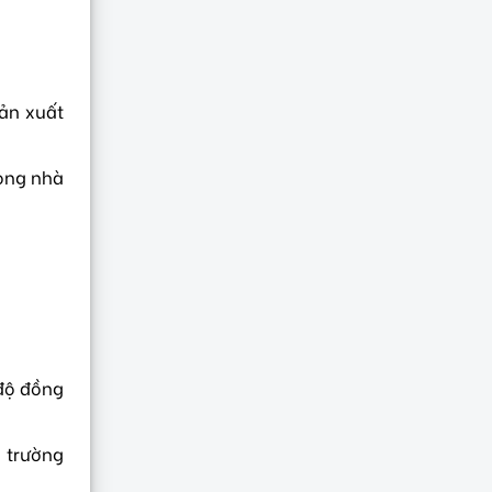
ản xuất
ong nhà
 độ đồng
i trường