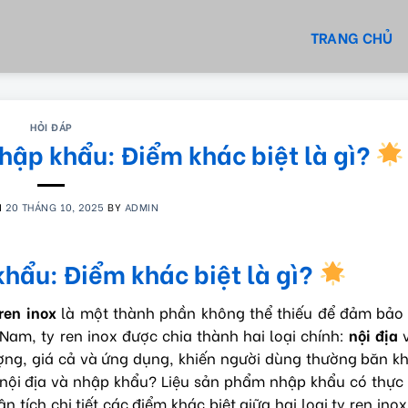
TRANG CHỦ
HỎI ĐÁP
nhập khẩu: Điểm khác biệt là gì?
N
20 THÁNG 10, 2025
BY
ADMIN
khẩu: Điểm khác biệt là gì?
 ren inox
là một thành phần không thể thiếu để đảm bảo 
 Nam, ty ren inox được chia thành hai loại chính:
nội địa
ượng, giá cả và ứng dụng, khiến người dùng thường băn k
x nội địa và nhập khẩu? Liệu sản phẩm nhập khẩu có thực
n tích chi tiết các điểm khác biệt giữa hai loại ty ren inox