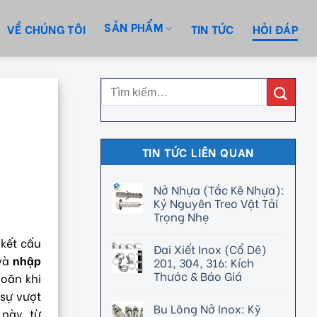
SẢN PHẨM
VỀ CHÚNG TÔI
TIN TỨC
HỎI ĐÁP
TIN TỨC LIÊN QUAN
Nở Nhựa (Tắc Kê Nhựa):
Kỷ Nguyên Treo Vật Tải
Trọng Nhẹ
kết cấu
Đai Xiết Inox (Cổ Dê)
và
nhập
201, 304, 316: Kích
Thước & Báo Giá
hoăn khi
 sự vượt
Bu Lông Nở Inox: Kỹ
 này, từ