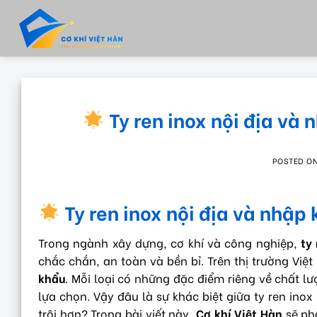
Skip
to
content
Ty ren inox nội địa và 
POSTED O
Ty ren inox nội địa và nhập 
Trong ngành xây dựng, cơ khí và công nghiệp,
ty
chắc chắn, an toàn và bền bỉ. Trên thị trường Việt
khẩu
. Mỗi loại có những đặc điểm riêng về chất l
lựa chọn. Vậy đâu là sự khác biệt giữa ty ren ino
trội hơn? Trong bài viết này,
Cơ khí Việt Hàn
sẽ phâ