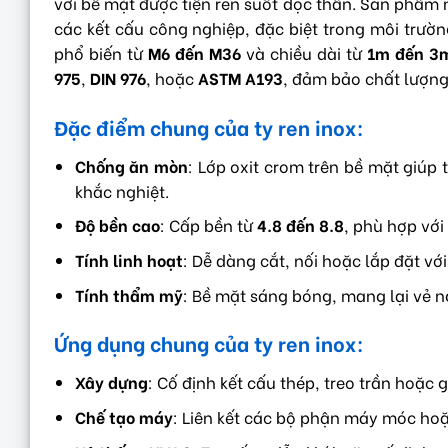
với bề mặt được tiện ren suốt dọc thân. Sản phẩm 
các kết cấu công nghiệp, đặc biệt trong môi trườ
phổ biến từ
M6 đến M36
và chiều dài từ
1m đến 3
975
,
DIN 976
, hoặc
ASTM A193
, đảm bảo chất lượng 
Đặc điểm chung của ty ren inox
:
Chống ăn mòn
: Lớp oxit crom trên bề mặt giúp
khắc nghiệt.
Độ bền cao
: Cấp bền từ
4.8 đến 8.8
, phù hợp với 
Tính linh hoạt
: Dễ dàng cắt, nối hoặc lắp đặt vớ
Tính thẩm mỹ
: Bề mặt sáng bóng, mang lại vẻ n
Ứng dụng chung của ty ren inox
:
Xây dựng
: Cố định kết cấu thép, treo trần hoặc g
Chế tạo máy
: Liên kết các bộ phận máy móc hoặc