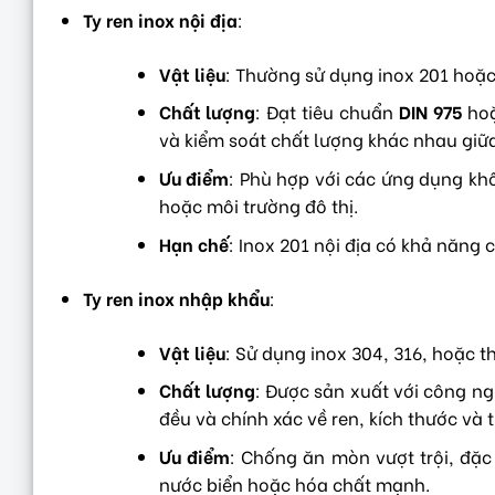
Ty ren inox nội địa
:
Vật liệu
: Thường sử dụng inox 201 hoặc 
Chất lượng
: Đạt tiêu chuẩn
DIN 975
ho
và kiểm soát chất lượng khác nhau giữ
Ưu điểm
: Phù hợp với các ứng dụng k
hoặc môi trường đô thị.
Hạn chế
: Inox 201 nội địa có khả năng
Ty ren inox nhập khẩu
:
Vật liệu
: Sử dụng inox 304, 316, hoặc t
Chất lượng
: Được sản xuất với công ng
đều và chính xác về ren, kích thước và
Ưu điểm
: Chống ăn mòn vượt trội, đặc
nước biển hoặc hóa chất mạnh.