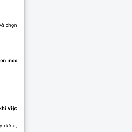
 và chọn
ren inox
khí Việt
ây dựng,