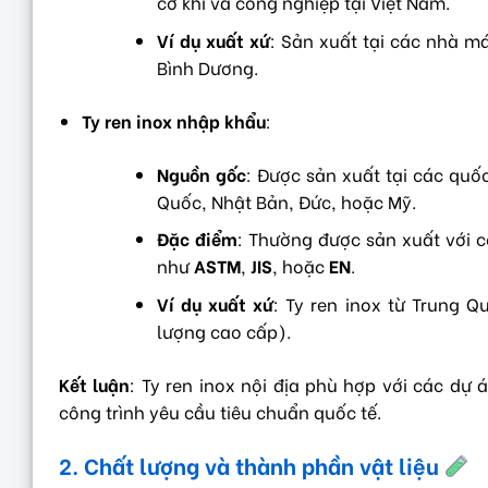
cơ khí và công nghiệp tại Việt Nam.
Ví dụ xuất xứ
: Sản xuất tại các nhà m
Bình Dương.
Ty ren inox nhập khẩu
:
Nguồn gốc
: Được sản xuất tại các quố
Quốc, Nhật Bản, Đức, hoặc Mỹ.
Đặc điểm
: Thường được sản xuất với c
như
ASTM
,
JIS
, hoặc
EN
.
Ví dụ xuất xứ
: Ty ren inox từ Trung 
lượng cao cấp).
Kết luận
: Ty ren inox nội địa phù hợp với các dự
công trình yêu cầu tiêu chuẩn quốc tế.
2. Chất lượng và thành phần vật liệu