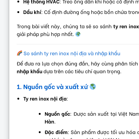
Hệ thống HVAC
: Treo ống dẫn khí hoặc cố định 
Dầu khí
: Cố định đường ống hoặc bồn chứa trong
Trong bài viết này, chúng ta sẽ so sánh
ty ren inox
giải pháp phù hợp nhất.
So sánh ty ren inox nội địa và nhập khẩu
Để đưa ra lựa chọn đúng đắn, hãy cùng phân tích 
nhập khẩu
dựa trên các tiêu chí quan trọng.
1. Nguồn gốc và xuất xứ
Ty ren inox nội địa
:
Nguồn gốc
: Được sản xuất tại Việt N
Hàn
.
Đặc điểm
: Sản phẩm được tối ưu hóa c