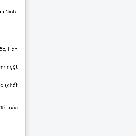
ắc Ninh,
uốc, Hàn
iêm ngặt
ức (chất
 đến các