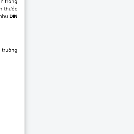
ận trong
ch thước
 như
DIN
i trường