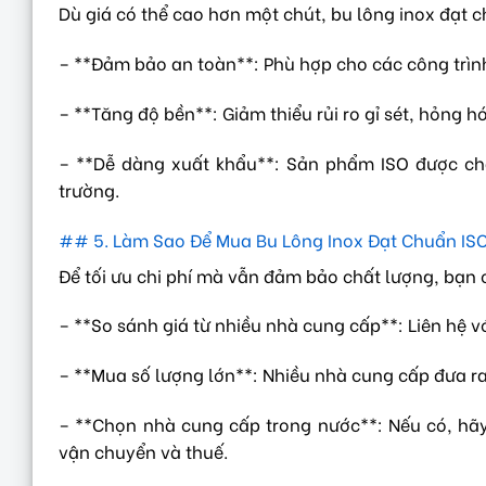
Dù giá có thể cao hơn một chút, bu lông inox đạt c
– **Đảm bảo an toàn**: Phù hợp cho các công trìn
– **Tăng độ bền**: Giảm thiểu rủi ro gỉ sét, hỏng hóc
– **Dễ dàng xuất khẩu**: Sản phẩm ISO được chấ
trường.
## 5. Làm Sao Để Mua Bu Lông Inox Đạt Chuẩn ISO
Để tối ưu chi phí mà vẫn đảm bảo chất lượng, bạn
– **So sánh giá từ nhiều nhà cung cấp**: Liên hệ vớ
– **Mua số lượng lớn**: Nhiều nhà cung cấp đưa ra 
– **Chọn nhà cung cấp trong nước**: Nếu có, hãy 
vận chuyển và thuế.