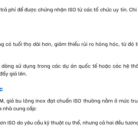
rả phí để được chứng nhận ISO từ các tổ chức uy tín. Chi
 có tuổi thọ dài hơn, giảm thiểu rủi ro hỏng hóc, từ đó t
ễ dàng sử dụng trong các dự án quốc tế hoặc các hệ thố
đẩy giá lên.
c
TM, giá bu lông inox đạt chuẩn ISO thường nằm ở mức tr
à nhà cung cấp:
 hơn ISO do yêu cầu kỹ thuật cụ thể, nhưng cả hai đều tươ