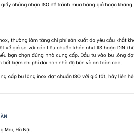
giấy chứng nhận ISO để tránh mua hàng giả hoặc không đ
nox, thường làm tăng chi phí sản xuất do yêu cầu khắt kh
biệt về giá so với các tiêu chuẩn khác như JIS hoặc DIN k
h nếu bạn chọn đúng nhà cung cấp. Đầu tư vào bu lông đ
tiết kiệm chi phí dài hạn nhờ độ bền và an toàn cao.
 cấp bu lông inox đạt chuẩn ISO với giá tốt, hãy liên hệ
HÀN
g Mai, Hà Nội.