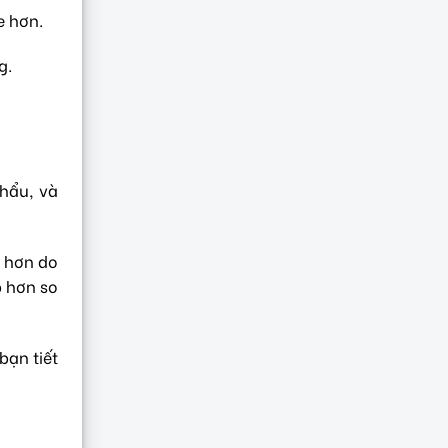
e hơn.
g.
khẩu, và
o hơn do
p hơn so
bạn tiết