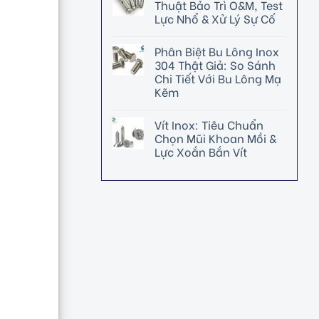
Thuật Bảo Trì O&M, Test
Lực Nhổ & Xử Lý Sự Cố
Phân Biệt Bu Lông Inox
304 Thật Giả: So Sánh
Chi Tiết Với Bu Lông Mạ
Kẽm
Vít Inox: Tiêu Chuẩn
Chọn Mũi Khoan Mồi &
Lực Xoắn Bắn Vít