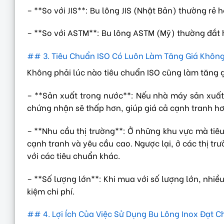
– **So với JIS**: Bu lông JIS (Nhật Bản) thường rẻ
– **So với ASTM**: Bu lông ASTM (Mỹ) thường đắt
## 3. Tiêu Chuẩn ISO Có Luôn Làm Tăng Giá Khôn
Không phải lúc nào tiêu chuẩn ISO cũng làm tăng g
– **Sản xuất trong nước**: Nếu nhà máy sản xuất 
chứng nhận sẽ thấp hơn, giúp giá cả cạnh tranh hơ
– **Nhu cầu thị trường**: Ở những khu vực mà tiêu
cạnh tranh và yêu cầu cao. Ngược lại, ở các thị t
với các tiêu chuẩn khác.
– **Số lượng lớn**: Khi mua với số lượng lớn, nhi
kiệm chi phí.
## 4. Lợi Ích Của Việc Sử Dụng Bu Lông Inox Đạt C