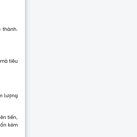
.
á thành.
 mà tiêu
àm lượng
ên tiến,
 tốn kém