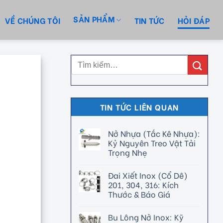
SẢN PHẨM
VỀ CHÚNG TÔI
TIN TỨC
HỎI ĐÁP
TIN TỨC LIÊN QUAN
Nở Nhựa (Tắc Kê Nhựa):
Kỷ Nguyên Treo Vật Tải
Trọng Nhẹ
Đai Xiết Inox (Cổ Dê)
201, 304, 316: Kích
Thước & Báo Giá
Bu Lông Nở Inox: Kỹ