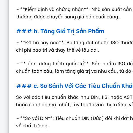
– **Kiểm định và chứng nhận**: Nhà sản xuất cần t
thường được chuyển sang giá bán cuối cùng.
### b. Tăng Giá Trị Sản Phẩm
– **Độ tin cậy cao**: Bu lông đạt chuẩn ISO thường
chi phí bảo trì và thay thế về lâu dài.
– **Tính tương thích quốc tế**: Sản phẩm ISO d
chuẩn toàn cầu, làm tăng giá trị và nhu cầu, từ đó 
### c. So Sánh Với Các Tiêu Chuẩn Khá
So với các tiêu chuẩn khác như DIN, JIS, hoặc AS
hoặc cao hơn một chút, tùy thuộc vào thị trường v
– **So với DIN**: Tiêu chuẩn DIN (Đức) đôi khi đắt
về chất lượng.