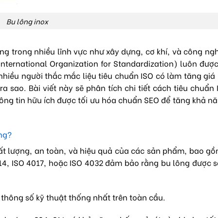
Bu lông inox
ng trong nhiều lĩnh vực như xây dựng, cơ khí, và công ngh
(International Organization for Standardization) luôn đượ
hiều người thắc mắc liệu tiêu chuẩn ISO có làm tăng giá
a sao. Bài viết này sẽ phân tích chi tiết cách tiêu chuẩn
ông tin hữu ích được tối ưu hóa chuẩn SEO để tăng khả n
ng?
hất lượng, an toàn, và hiệu quả của các sản phẩm, bao g
014, ISO 4017, hoặc ISO 4032 đảm bảo rằng bu lông được 
 thông số kỹ thuật thống nhất trên toàn cầu.