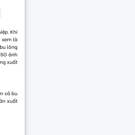
iệp. Khi
c xem là
 bu lông
 ISO ảnh
ăng xuất
ồm cả bu
sản xuất