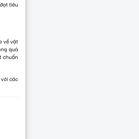
ạt tiêu
e về vật
hông quá
ạt chuẩn
 với các