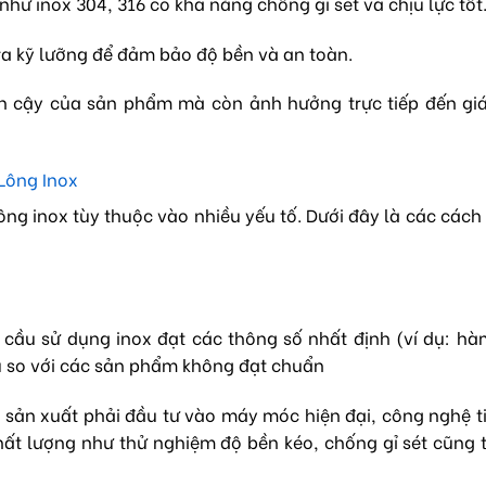
 như inox 304, 316 có khả năng chống gỉ sét và chịu lực tốt
ra kỹ lưỡng để đảm bảo độ bền và an toàn.
tin cậy của sản phẩm mà còn ảnh hưởng trực tiếp đến gi
Lông Inox
ông inox tùy thuộc vào nhiều yếu tố. Dưới đây là các cách
u cầu sử dụng inox đạt các thông số nhất định (ví dụ: h
ệu so với các sản phẩm không đạt chuẩn
à sản xuất phải đầu tư vào máy móc hiện đại, công nghệ ti
hất lượng như thử nghiệm độ bền kéo, chống gỉ sét cũng