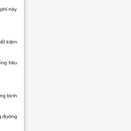
 phí này
iết kiệm
ng tiêu
ung bình
ng đương