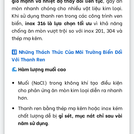
gió mạnh và nhiệt độ thay đổi liên tục
, gây ăn
mòn nhanh chóng cho nhiều vật liệu kim loại.
Khi sử dụng thanh ren trong các công trình ven
biển,
inox 316 là lựa chọn tối ưu
vì khả năng
chống ăn mòn vượt trội so với inox 201, 304 và
thép mạ kẽm.
1️
Những Thách Thức Của Môi Trường Biển Đối
Với Thanh Ren
Hàm lượng muối cao
Muối (NaCl) trong không khí tạo điều kiện
cho phản ứng ăn mòn kim loại diễn ra nhanh
hơn.
Thanh ren bằng thép mạ kẽm hoặc inox kém
chất lượng dễ bị
gỉ sét, mục nát chỉ sau vài
năm sử dụng
.