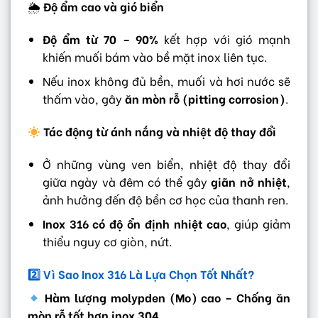
🌦
Độ ẩm cao và gió biển
Độ ẩm từ 70 – 90%
kết hợp với gió mạnh
khiến muối bám vào bề mặt inox liên tục.
Nếu inox không đủ bền, muối và hơi nước sẽ
thấm vào, gây
ăn mòn rỗ (pitting corrosion)
.
Tác động từ ánh nắng và nhiệt độ thay đổi
Ở những vùng ven biển, nhiệt độ thay đổi
giữa ngày và đêm có thể gây
giãn nở nhiệt
,
ảnh hưởng đến độ bền cơ học của thanh ren.
Inox 316 có độ ổn định nhiệt cao
, giúp giảm
thiểu nguy cơ giòn, nứt.
2️
Vì Sao Inox 316 Là Lựa Chọn Tốt Nhất?
Hàm lượng molypden (Mo) cao – Chống ăn
mòn rỗ tốt hơn inox 304