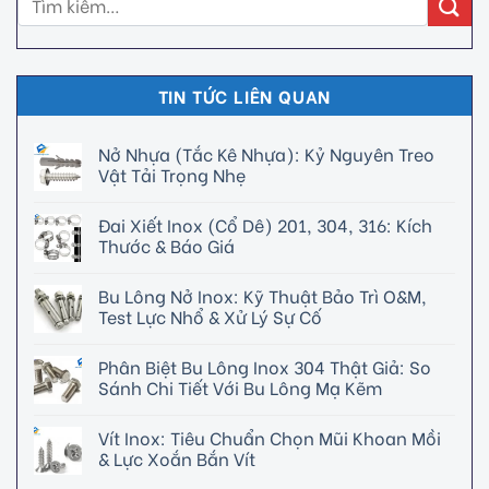
TIN TỨC LIÊN QUAN
Nở Nhựa (Tắc Kê Nhựa): Kỷ Nguyên Treo
Vật Tải Trọng Nhẹ
Đai Xiết Inox (Cổ Dê) 201, 304, 316: Kích
Thước & Báo Giá
Bu Lông Nở Inox: Kỹ Thuật Bảo Trì O&M,
Test Lực Nhổ & Xử Lý Sự Cố
Phân Biệt Bu Lông Inox 304 Thật Giả: So
Sánh Chi Tiết Với Bu Lông Mạ Kẽm
Vít Inox: Tiêu Chuẩn Chọn Mũi Khoan Mồi
& Lực Xoắn Bắn Vít