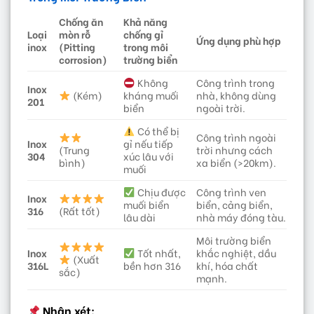
Chống ăn
Khả năng
Loại
mòn rỗ
chống gỉ
Ứng dụng phù hợp
inox
(Pitting
trong môi
corrosion)
trường biển
Không
Công trình trong
Inox
(Kém)
kháng muối
nhà, không dùng
201
biển
ngoài trời.
Có thể bị
Công trình ngoài
Inox
gỉ nếu tiếp
(Trung
trời nhưng cách
304
xúc lâu với
bình)
xa biển (>20km).
muối
Chịu được
Công trình ven
Inox
muối biển
biển, cảng biển,
316
(Rất tốt)
lâu dài
nhà máy đóng tàu.
Môi trường biển
Inox
Tốt nhất,
khắc nghiệt, dầu
(Xuất
316L
bền hơn 316
khí, hóa chất
sắc)
mạnh.
Nhận xét: