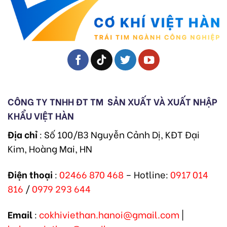
CÔNG TY TNHH ĐT TM
SẢN XUẤT VÀ XUẤT NHẬP
KHẨU VIỆT HÀN
Địa chỉ
: Số 100/B3 Nguyễn Cảnh Dị, KĐT Đại
Kim, Hoàng Mai, HN
Điện thoại
:
02466 870 468
– Hotline:
0917 014
816
/
0979 293 644
Email
:
cokhiviethan.hanoi@gmail.com
|