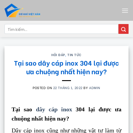
Skip
to
content
Tìm
kiếm:
HỎI ĐÁP
,
TIN TỨC
Tại sao dây cáp inox 304 lại được
ưa chuộng nhất hiện nay?
POSTED ON
22 THÁNG 1, 2022
BY
ADMIN
Tại sao
dây cáp inox
304 lại được ưa
chuộng nhất hiện nay?
Dây cáp inox cũng như những vật tư làm từ