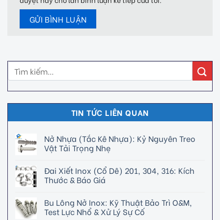
TIN TỨC LIÊN QUAN
Nở Nhựa (Tắc Kê Nhựa): Kỷ Nguyên Treo
Vật Tải Trọng Nhẹ
Đai Xiết Inox (Cổ Dê) 201, 304, 316: Kích
Thước & Báo Giá
Bu Lông Nở Inox: Kỹ Thuật Bảo Trì O&M,
Test Lực Nhổ & Xử Lý Sự Cố