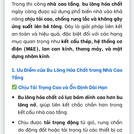
Trong thi công
nhà cao tầng
,
bu lông hóa chất
ngày càng được sử dụng phổ biến nhờ vào khả
năng
chịu tải cao, chống rung lắc và không gây
ứng suất lên bê tông
. Đây là giải pháp liên kết
an toàn và hiệu quả, đặc biệt đối với các hạng
mục quan trọng như
kết cấu thép, hệ thống cơ
điện (M&E), lan can kính, thang máy, và mặt
dựng nhôm kính
.
1. Ưu Điểm của Bu Lông Hóa Chất trong Nhà Cao
Tầng
Chịu Tải Trọng Cao và Ổn Định Dài Hạn
Bu lông hóa chất có lực bám dính cao hơn bu
lông nở
, giúp liên kết chắc chắn hơn trong
kết cấu nhà cao tầng.
Chịu được
tải trọng động
từ gió, rung chấn
do động đất hoặc tải trọng từ các thiết bị cơ