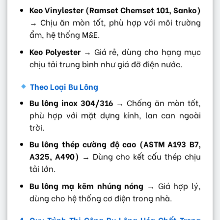
Keo Vinylester (Ramset Chemset 101, Sanko)
→ Chịu ăn mòn tốt, phù hợp với môi trường
ẩm, hệ thống M&E.
Keo Polyester
→ Giá rẻ, dùng cho hạng mục
chịu tải trung bình như giá đỡ điện nước.
Theo Loại Bu Lông
Bu lông inox 304/316
→ Chống ăn mòn tốt,
phù hợp với mặt dựng kính, lan can ngoài
trời.
Bu lông thép cường độ cao (ASTM A193 B7,
A325, A490)
→ Dùng cho kết cấu thép chịu
tải lớn.
Bu lông mạ kẽm nhúng nóng
→ Giá hợp lý,
dùng cho hệ thống cơ điện trong nhà.
4. Quy Trình Thi Công Bu Lông Hóa Chất Trong