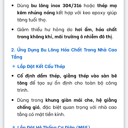
Dùng
bu lông inox 304/316
hoặc
thép mạ
kẽm nhúng nóng
kết hợp với keo epoxy giúp
tăng tuổi thọ.
Giảm thiểu hư hỏng do
hơi ẩm, hóa chất
trong không khí, môi trường ô nhiễm đô thị
.
2. Ứng Dụng Bu Lông Hóa Chất Trong Nhà Cao
Tầng
Lắp Đặt Kết Cấu Thép
Cố định dầm thép, giằng thép vào sàn bê
tông
để tạo sự ổn định cho toàn bộ công
trình.
Dùng trong
khung giàn mái che, hệ giằng
chống gió
, đặc biệt quan trọng với nhà cao
tầng có mặt tiền kính.
Lắp Đặt Hệ Thống Cơ Điện (M&E)