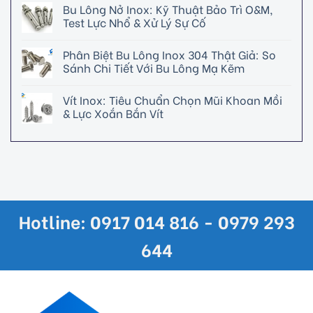
Bu Lông Nở Inox: Kỹ Thuật Bảo Trì O&M,
Test Lực Nhổ & Xử Lý Sự Cố
Phân Biệt Bu Lông Inox 304 Thật Giả: So
Sánh Chi Tiết Với Bu Lông Mạ Kẽm
Vít Inox: Tiêu Chuẩn Chọn Mũi Khoan Mồi
& Lực Xoắn Bắn Vít
Hotline: 0917 014 816 - 0979 293
644