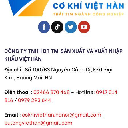
CÔNG TY TNHH ĐT TM
SẢN XUẤT VÀ XUẤT NHẬP
KHẨU VIỆT HÀN
Địa chỉ
: Số 100/B3 Nguyễn Cảnh Dị, KĐT Đại
Kim, Hoàng Mai, HN
Điện thoại
:
02466 870 468
– Hotline:
0917 014
816
/
0979 293 644
Email
:
cokhiviethan.hanoi@gmail.com
|
bulongviethan@gmail.com