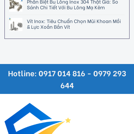
Phân Biệt Bu Lông Inox 304 Thật Giả: So
Sánh Chi Tiết Với Bu Lông Mạ Kẽm
Vít Inox: Tiêu Chuẩn Chọn Mũi Khoan Mồi
& Lực Xoắn Bắn Vít
Hotline: 0917 014 816 - 0979 293
644