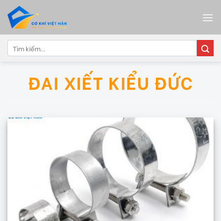
Skip
to
content
Tìm
kiếm:
ĐAI XIẾT KIỂU ĐỨC