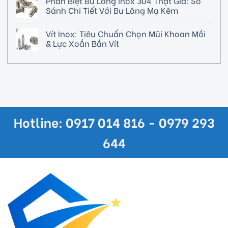
Phân Biệt Bu Lông Inox 304 Thật Giả: So
Sánh Chi Tiết Với Bu Lông Mạ Kẽm
Vít Inox: Tiêu Chuẩn Chọn Mũi Khoan Mồi
& Lực Xoắn Bắn Vít
Hotline: 0917 014 816 - 0979 293
644