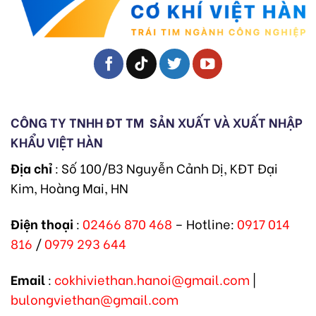
CÔNG TY TNHH ĐT TM
SẢN XUẤT VÀ XUẤT NHẬP
KHẨU VIỆT HÀN
Địa chỉ
: Số 100/B3 Nguyễn Cảnh Dị, KĐT Đại
Kim, Hoàng Mai, HN
Điện thoại
:
02466 870 468
– Hotline:
0917 014
816
/
0979 293 644
Email
:
cokhiviethan.hanoi@gmail.com
|
bulongviethan@gmail.com