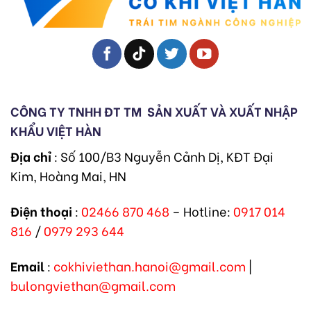
CÔNG TY TNHH ĐT TM
SẢN XUẤT VÀ XUẤT NHẬP
KHẨU VIỆT HÀN
Địa chỉ
: Số 100/B3 Nguyễn Cảnh Dị, KĐT Đại
Kim, Hoàng Mai, HN
Điện thoại
:
02466 870 468
– Hotline:
0917 014
816
/
0979 293 644
Email
:
cokhiviethan.hanoi@gmail.com
|
bulongviethan@gmail.com