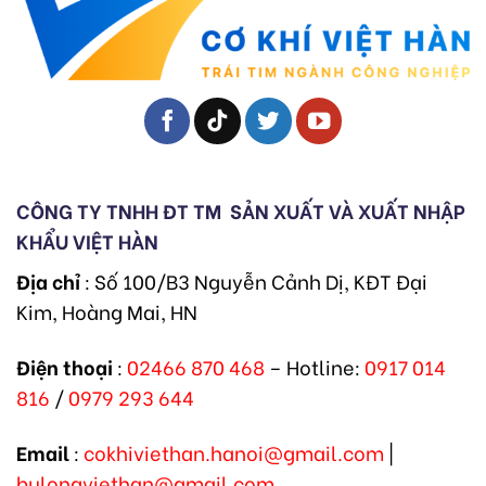
CÔNG TY TNHH ĐT TM
SẢN XUẤT VÀ XUẤT NHẬP
KHẨU VIỆT HÀN
Địa chỉ
: Số 100/B3 Nguyễn Cảnh Dị, KĐT Đại
Kim, Hoàng Mai, HN
Điện thoại
:
02466 870 468
– Hotline:
0917 014
816
/
0979 293 644
Email
:
cokhiviethan.hanoi@gmail.com
|
bulongviethan@gmail.com