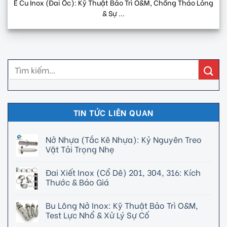
Ê Cu Inox (Đai Ốc): Kỹ Thuật Bảo Trì O&M, Chống Tháo Lỏng
& Sự ...
TIN TỨC LIÊN QUAN
Nở Nhựa (Tắc Kê Nhựa): Kỷ Nguyên Treo
Vật Tải Trọng Nhẹ
Đai Xiết Inox (Cổ Dê) 201, 304, 316: Kích
Thước & Báo Giá
Bu Lông Nở Inox: Kỹ Thuật Bảo Trì O&M,
Test Lực Nhổ & Xử Lý Sự Cố