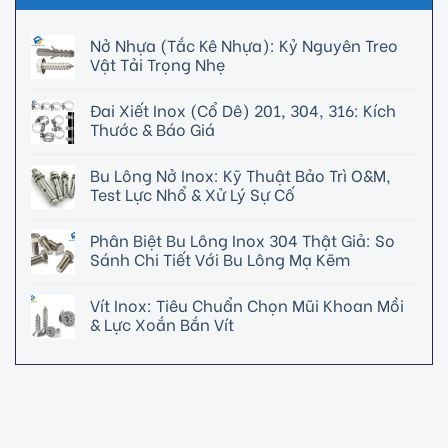
Nở Nhựa (Tắc Kê Nhựa): Kỷ Nguyên Treo
Vật Tải Trọng Nhẹ
Đai Xiết Inox (Cổ Dê) 201, 304, 316: Kích
Thước & Báo Giá
Bu Lông Nở Inox: Kỹ Thuật Bảo Trì O&M,
Test Lực Nhổ & Xử Lý Sự Cố
Phân Biệt Bu Lông Inox 304 Thật Giả: So
Sánh Chi Tiết Với Bu Lông Mạ Kẽm
Vít Inox: Tiêu Chuẩn Chọn Mũi Khoan Mồi
& Lực Xoắn Bắn Vít