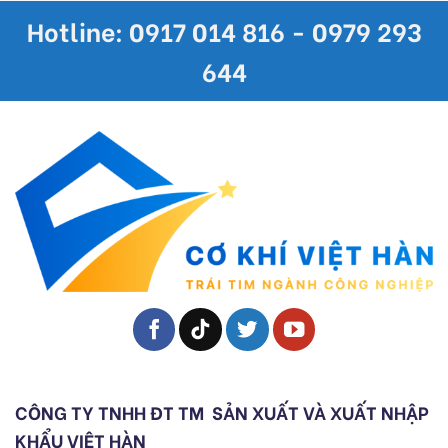
Hotline: 0917 014 816 - 0979 293
644
CÔNG TY TNHH ĐT TM
SẢN XUẤT VÀ XUẤT NHẬP
KHẨU VIỆT HÀN