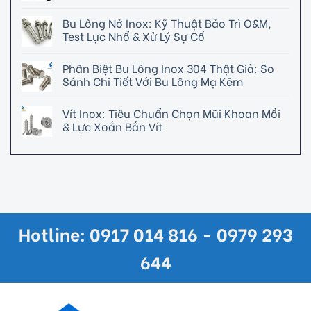
Bu Lông Nở Inox: Kỹ Thuật Bảo Trì O&M,
Test Lực Nhổ & Xử Lý Sự Cố
Phân Biệt Bu Lông Inox 304 Thật Giả: So
Sánh Chi Tiết Với Bu Lông Mạ Kẽm
Vít Inox: Tiêu Chuẩn Chọn Mũi Khoan Mồi
& Lực Xoắn Bắn Vít
Hotline: 0917 014 816 - 0979 293
644