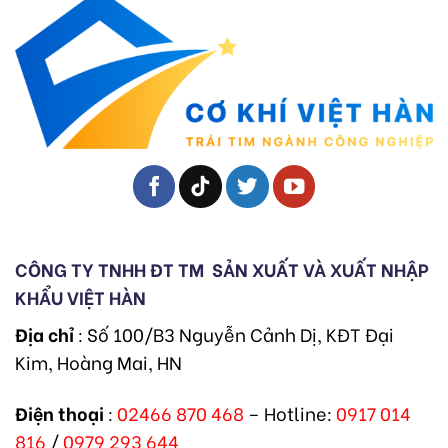
CÔNG TY TNHH ĐT TM
SẢN XUẤT VÀ XUẤT NHẬP
KHẨU VIỆT HÀN
Địa chỉ
: Số 100/B3 Nguyễn Cảnh Dị, KĐT Đại
Kim, Hoàng Mai, HN
Điện thoại
:
02466 870 468
– Hotline:
0917 014
816
/
0979 293 644