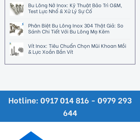
Bu Lông Nở Inox: Kỹ Thuật Bảo Trì O&M,
Test Lực Nhổ & Xử Lý Sự Cố
Phân Biệt Bu Lông Inox 304 Thật Giả: So
Sánh Chi Tiết Với Bu Lông Mạ Kẽm
Vít Inox: Tiêu Chuẩn Chọn Mũi Khoan Mồi
& Lực Xoắn Bắn Vít
Hotline: 0917 014 816 - 0979 293
644