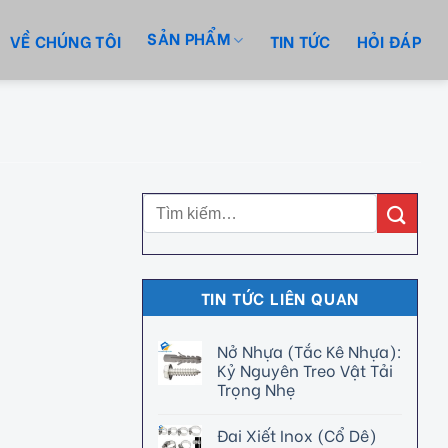
SẢN PHẨM
VỀ CHÚNG TÔI
TIN TỨC
HỎI ĐÁP
TIN TỨC LIÊN QUAN
Nở Nhựa (Tắc Kê Nhựa):
Kỷ Nguyên Treo Vật Tải
Trọng Nhẹ
Đai Xiết Inox (Cổ Dê)