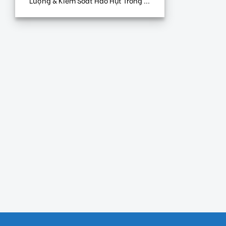
Lượng & Kiểm Soát Hao Hụt Trong ...