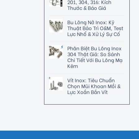
201, 304, 316: Kích
Thước & Báo Giá
Bu Lông Nở Inox: Kỹ
Thuật Bảo Trì O&M, Test
Lực Nhổ & Xử Lý Sự Cố
Phân Biệt Bu Lông Inox
304 Thật Giả: So Sánh
Chi Tiết Với Bu Lông Mạ
Kẽm
Vít Inox: Tiêu Chuẩn
Chọn Mũi Khoan Mồi &
Lực Xoắn Bắn Vít