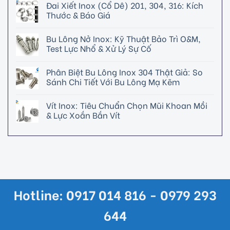
Đai Xiết Inox (Cổ Dê) 201, 304, 316: Kích
Thước & Báo Giá
Bu Lông Nở Inox: Kỹ Thuật Bảo Trì O&M,
Test Lực Nhổ & Xử Lý Sự Cố
Phân Biệt Bu Lông Inox 304 Thật Giả: So
Sánh Chi Tiết Với Bu Lông Mạ Kẽm
Vít Inox: Tiêu Chuẩn Chọn Mũi Khoan Mồi
& Lực Xoắn Bắn Vít
Hotline: 0917 014 816 - 0979 293
644