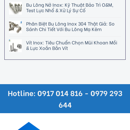
Bu Lông Nở Inox: Kỹ Thuật Bảo Trì O&M,
Test Lực Nhổ & Xử Lý Sự Cố
Phân Biệt Bu Lông Inox 304 Thật Giả: So
Sánh Chi Tiết Với Bu Lông Mạ Kẽm
Vít Inox: Tiêu Chuẩn Chọn Mũi Khoan Mồi
& Lực Xoắn Bắn Vít
Hotline: 0917 014 816 - 0979 293
644