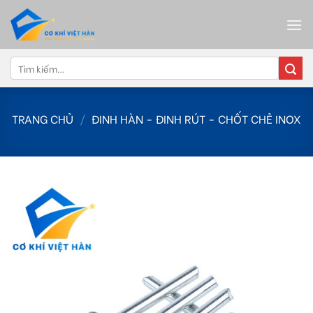
Skip
to
content
Tìm
kiếm:
TRANG CHỦ
/
ĐINH HÀN - ĐINH RÚT - CHỐT CHẺ INOX