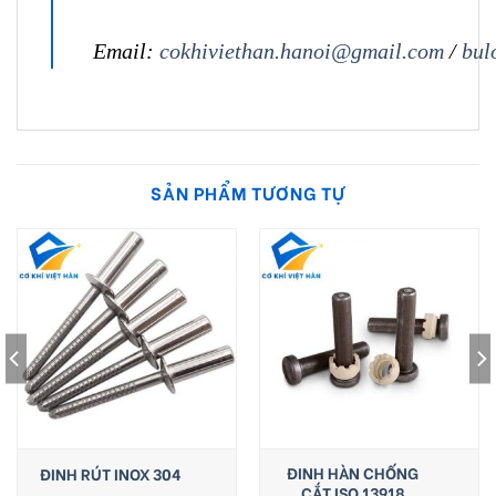
Email:
cokhiviethan.hanoi@gmail.com
/
bul
SẢN PHẨM TƯƠNG TỰ
ĐINH HÀN CHỐNG
ĐINH RÚT INOX 304
CẮT ISO 13918