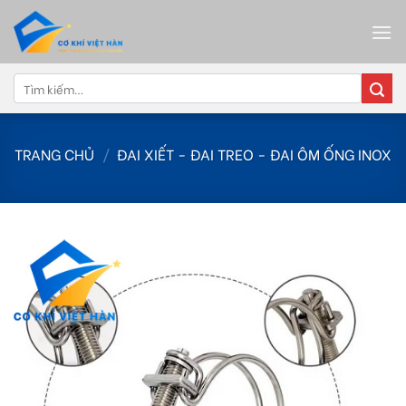
Skip
to
content
Tìm
kiếm:
TRANG CHỦ
/
ĐAI XIẾT - ĐAI TREO - ĐAI ÔM ỐNG INOX