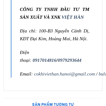
CÔNG TY TNHH ĐẦU TƯ TM
SẢN XUẤT VÀ XNK
VIỆT HÀN
Địa chỉ: 100-B3 Nguyễn Cảnh Dị,
KĐT Đại Kim, Hoàng Mai, Hà Nội.
Điện
thoại:
0917014816
/
0979293644
Email:
cokhiviethan.hanoi@gmail.com
/
bul
SẢN PHẨM TƯƠNG TỰ