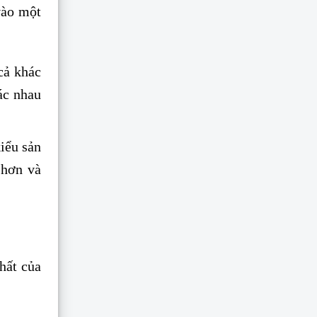
vào một
 cả khác
ác nhau
iểu sản
 hơn và
chất của