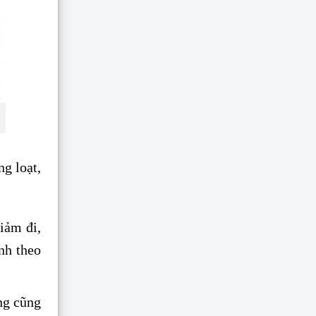
ng loạt,
iảm đi,
nh theo
ng cũng