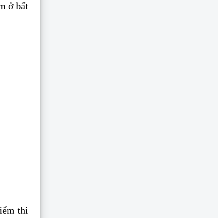
m ở bất
iểm thì