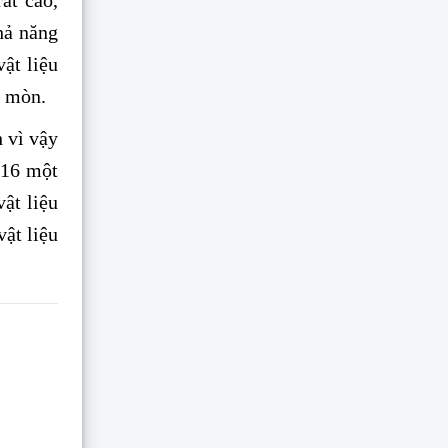
ất cao,
khả năng
ật liệu
n mòn.
 vì vậy
316 một
ật liệu
ật liệu