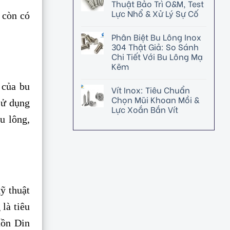
Thuật Bảo Trì O&M, Test
Lực Nhổ & Xử Lý Sự Cố
 còn có
Phân Biệt Bu Lông Inox
304 Thật Giả: So Sánh
Chi Tiết Với Bu Lông Mạ
Kẽm
 của bu
Vít Inox: Tiêu Chuẩn
Chọn Mũi Khoan Mồi &
sử dụng
Lực Xoắn Bắn Vít
u lông,
ỹ thuật
 là tiêu
uồn Din