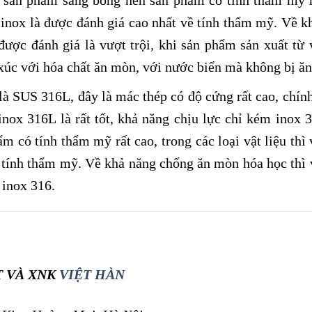
ặt sản phẩm sáng bóng nên sản phẩm có tính thẩm mỹ r
 từ inox là được đánh giá cao nhất về tính thẩm mỹ. Về 
ược đánh giá là vượt trội, khi sản phẩm sản xuất từ v
p xúc với hóa chất ăn mòn, với nước biển mà không bị ă
 là SUS 316L, đây là mác thép có độ cứng rất cao, chính
inox 316L là rất tốt, khả năng chịu lực chỉ kém inox 
 có tính thẩm mỹ rất cao, trong các loại vật liệu thì v
ề tính thẩm mỹ. Về khả năng chống ăn mòn hóa học thì v
 inox 316.
T VÀ XNK
VIỆT HÀN