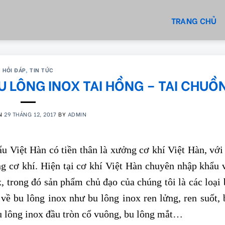
TRANG CHỦ
HỎI ĐÁP
,
TIN TỨC
U LÔNG INOX TAI HỒNG – TAI CHUỒ
ON
29 THÁNG 12, 2017
BY
ADMIN
u Việt Hàn có tiền thân là xưởng cơ khí Việt Hàn, với
ng cơ khí. Hiện tại cơ khí Việt Hàn chuyên nhập khẩu 
ox, trong đó sản phẩm chủ đạo của chúng tôi là các loại
 về bu lông inox như bu lông inox ren lửng, ren suốt, 
bu lông inox đầu tròn cổ vuông, bu lông mắt…