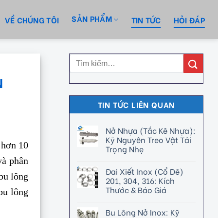
SẢN PHẨM
VỀ CHÚNG TÔI
TIN TỨC
HỎI ĐÁP
N
TIN TỨC LIÊN QUAN
Nở Nhựa (Tắc Kê Nhựa):
Kỷ Nguyên Treo Vật Tải
 hơn 10
Trọng Nhẹ
và phân
Đai Xiết Inox (Cổ Dê)
 bu lông
201, 304, 316: Kích
Thước & Báo Giá
bu lông
Bu Lông Nở Inox: Kỹ