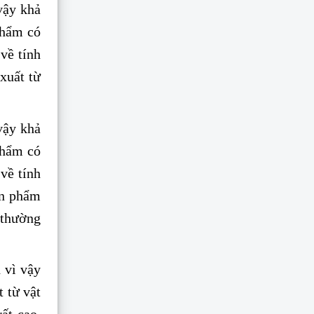
vậy khả
phẩm có
 về tính
xuất từ
vậy khả
phẩm có
 về tính
ản phẩm
 thường
 vì vậy
t từ vật