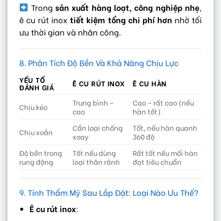
Trong
sản xuất hàng loạt, công nghiệp nhẹ
,
ê cu rút inox
tiết kiệm tổng chi phí hơn
nhờ tối
ưu thời gian và nhân công.
8. Phân Tích Độ Bền Và Khả Năng Chịu Lực
YẾU TỐ
Ê CU RÚT INOX
Ê CU HÀN
ĐÁNH GIÁ
Trung bình –
Cao – rất cao (nếu
Chịu kéo
cao
hàn tốt)
Cần loại chống
Tốt, nếu hàn quanh
Chịu xoắn
xoay
360 độ
Độ bền trong
Tốt nếu dùng
Rất tốt nếu mối hàn
rung động
loại thân rãnh
đạt tiêu chuẩn
9. Tính Thẩm Mỹ Sau Lắp Đặt: Loại Nào Ưu Thế?
Ê cu rút inox
: