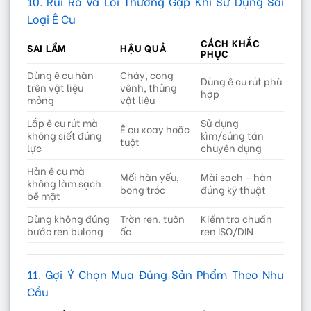
10. Rủi Ro Và Lỗi Thường Gặp Khi Sử Dụng Sai
Loại Ê Cu
CÁCH KHẮC
SAI LẦM
HẬU QUẢ
PHỤC
Dùng ê cu hàn
Cháy, cong
Dùng ê cu rút phù
trên vật liệu
vênh, thủng
hợp
mỏng
vật liệu
Lắp ê cu rút mà
Sử dụng
Ê cu xoay hoặc
không siết đúng
kìm/súng tán
tuột
lực
chuyên dụng
Hàn ê cu mà
Mối hàn yếu,
Mài sạch – hàn
không làm sạch
bong tróc
đúng kỹ thuật
bề mặt
Dùng không đúng
Trờn ren, tuôn
Kiểm tra chuẩn
bước ren bulong
ốc
ren ISO/DIN
11. Gợi Ý Chọn Mua Đúng Sản Phẩm Theo Nhu
Cầu