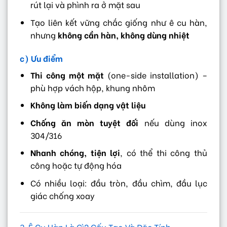
rút lại và phình ra ở mặt sau
Tạo liên kết vững chắc giống như ê cu hàn,
nhưng
không cần hàn, không dùng nhiệt
c) Ưu điểm
Thi công một mặt
(one-side installation) –
phù hợp vách hộp, khung nhôm
Không làm biến dạng vật liệu
Chống ăn mòn tuyệt đối
nếu dùng inox
304/316
Nhanh chóng, tiện lợi
, có thể thi công thủ
công hoặc tự động hóa
Có nhiều loại: đầu tròn, đầu chìm, đầu lục
giác chống xoay
3. Ê Cu Hàn Là Gì? Cấu Tạo Và Đặc Tính