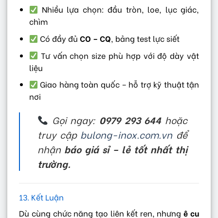
Nhiều lựa chọn: đầu tròn, loe, lục giác,
chìm
Có đầy đủ
CO – CQ
, bảng test lực siết
Tư vấn chọn size phù hợp với độ dày vật
liệu
Giao hàng toàn quốc – hỗ trợ kỹ thuật tận
nơi
Gọi ngay:
0979 293 644
hoặc
truy cập
bulong-inox.com.vn
để
nhận
báo giá sỉ – lẻ tốt nhất thị
trường.
13. Kết Luận
Dù cùng chức năng tạo liên kết ren, nhưng
ê cu