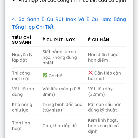
4. So Sánh Ê Cu Rút Inox Và Ê Cu Hàn: Bảng
Tổng Hợp Chi Tiết
TIÊU CHÍ
Ê CU RÚT INOX
Ê CU HÀN
SO SÁNH
Siết bằng lực cơ
Nguyên lý
Hàn điện hoặc
học, không dùng
lắp đặt
hàn điểm
nhiệt
Thi công
Cần tiếp cận
Có thể
một mặt
hai mặt
Vật liệu áp
Vật liệu mỏng (0.5–
Vật liệu dày
dụng
3mm)
(≥2mm)
Khả năng
Trung bình đến cao
Rất cao nếu hàn
chịu lực
(tùy size)
đúng kỹ thuật
Kém linh hoạt,
Tính linh
Cao, tháo lắp dễ
hàn xong là cố
hoạt
định