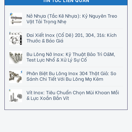
Nở Nhựa (Tắc Kê Nhựa): Kỷ Nguyên Treo
Vật Tải Trọng Nhẹ
Đai Xiết Inox (Cổ Dê) 201, 304, 316: Kích
Thước & Báo Giá
Bu Lông Nở Inox: Kỹ Thuật Bảo Trì O&M,
Test Lực Nhổ & Xử Lý Sự Cố
Phân Biệt Bu Lông Inox 304 Thật Giả: So
Sánh Chi Tiết Với Bu Lông Mạ Kẽm
Vít Inox: Tiêu Chuẩn Chọn Mũi Khoan Mồi
& Lực Xoắn Bắn Vít