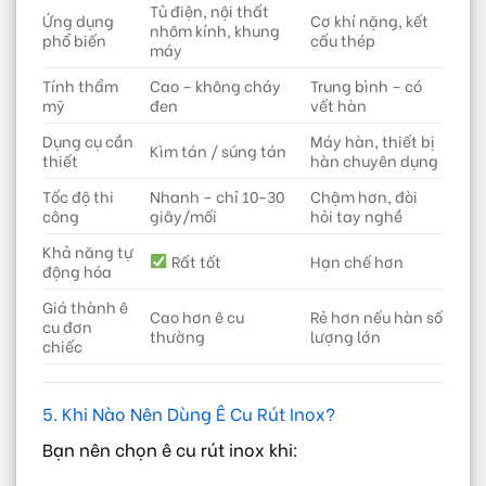
Tủ điện, nội thất
Ứng dụng
Cơ khí nặng, kết
nhôm kính, khung
phổ biến
cấu thép
máy
Tính thẩm
Cao – không cháy
Trung bình – có
mỹ
đen
vết hàn
Dụng cụ cần
Máy hàn, thiết bị
Kìm tán / súng tán
thiết
hàn chuyên dụng
Tốc độ thi
Nhanh – chỉ 10-30
Chậm hơn, đòi
công
giây/mối
hỏi tay nghề
Khả năng tự
Rất tốt
Hạn chế hơn
động hóa
Giá thành ê
Cao hơn ê cu
Rẻ hơn nếu hàn số
cu đơn
thường
lượng lớn
chiếc
5. Khi Nào Nên Dùng Ê Cu Rút Inox?
Bạn nên chọn ê cu rút inox khi: