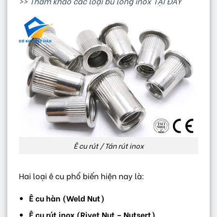
>> Tham khảo các loại bu lông inox TẠI ĐÂY
Ê cu rút / Tán rút inox
Hai loại ê cu phổ biến hiện nay là:
Ê cu hàn (Weld Nut)
Ê cu rút inox (Rivet Nut – Nutsert)