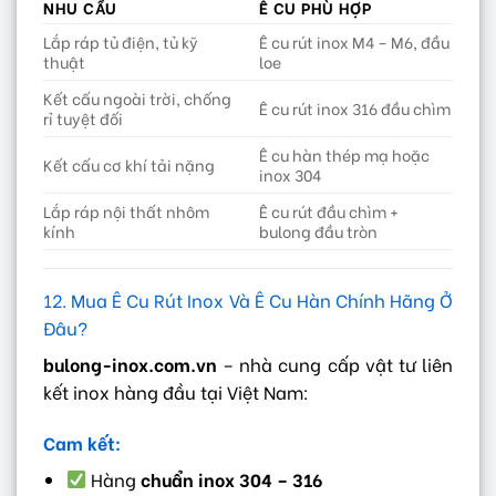
NHU CẦU
Ê CU PHÙ HỢP
Lắp ráp tủ điện, tủ kỹ
Ê cu rút inox M4 – M6, đầu
thuật
loe
Kết cấu ngoài trời, chống
Ê cu rút inox 316 đầu chìm
rỉ tuyệt đối
Ê cu hàn thép mạ hoặc
Kết cấu cơ khí tải nặng
inox 304
Lắp ráp nội thất nhôm
Ê cu rút đầu chìm +
kính
bulong đầu tròn
12. Mua Ê Cu Rút Inox Và Ê Cu Hàn Chính Hãng Ở
Đâu?
bulong-inox.com.vn
– nhà cung cấp vật tư liên
kết inox hàng đầu tại Việt Nam:
Cam kết:
Hàng
chuẩn inox 304 – 316