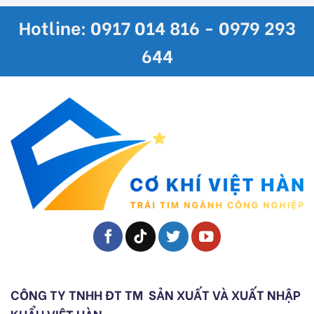
Hotline: 0917 014 816 - 0979 293
644
CÔNG TY TNHH ĐT TM
SẢN XUẤT VÀ XUẤT NHẬP
KHẨU VIỆT HÀN