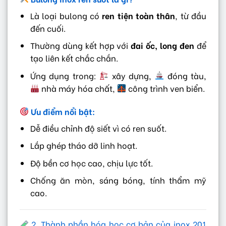
Là loại bulong có
ren tiện toàn thân
, từ đầu
đến cuối.
Thường dùng kết hợp với
đai ốc, long đen
để
tạo liên kết chắc chắn.
Ứng dụng trong:
xây dựng,
đóng tàu,
nhà máy hóa chất,
công trình ven biển.
Ưu điểm nổi bật:
Dễ điều chỉnh độ siết vì có ren suốt.
Lắp ghép tháo dỡ linh hoạt.
Độ bền cơ học cao, chịu lực tốt.
Chống ăn mòn, sáng bóng, tính thẩm mỹ
cao.
2. Thành phần hóa học cơ bản của inox 201