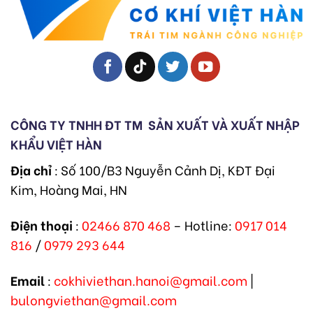
CÔNG TY TNHH ĐT TM
SẢN XUẤT VÀ XUẤT NHẬP
KHẨU VIỆT HÀN
Địa chỉ
: Số 100/B3 Nguyễn Cảnh Dị, KĐT Đại
Kim, Hoàng Mai, HN
Điện thoại
:
02466 870 468
– Hotline:
0917 014
816
/
0979 293 644
Email
:
cokhiviethan.hanoi@gmail.com
|
bulongviethan@gmail.com