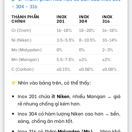
– 304 – 316
THÀNH PHẦN
INOX
INOX
INOX
CHÍNH
201
304
316
Cr (Crom)
16–18%
18–20%
16–18%
Ni (Niken)
3.5–5.5%
8–10.5%
10–14%
Mo (Molypden)
0%
0%
2–3%
Mn (Mangan)
5.5–7.5%
≤2%
≤2%
C (Carbon)
≤0.15%
≤0.08%
≤0.08%
Nhìn vào bảng trên, có thể thấy:
Inox 201 chứa
ít Niken
, nhiều Mangan → giá
rẻ nhưng chống gỉ kém hơn.
Inox 304 có hàm lượng Niken cao hơn → bền,
sáng, chống ăn mòn tốt.
Inox 316 có thêm
Molypden (Mo)
→ tăng khả