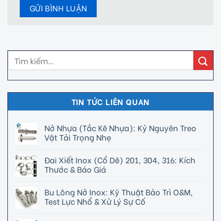
TIN TỨC LIÊN QUAN
Nở Nhựa (Tắc Kê Nhựa): Kỷ Nguyên Treo
Vật Tải Trọng Nhẹ
Đai Xiết Inox (Cổ Dê) 201, 304, 316: Kích
Thước & Báo Giá
Bu Lông Nở Inox: Kỹ Thuật Bảo Trì O&M,
Test Lực Nhổ & Xử Lý Sự Cố