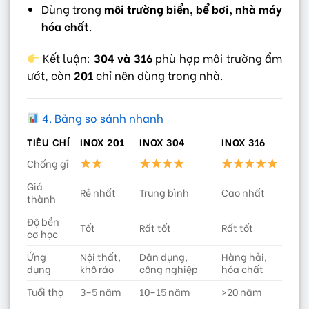
Dùng trong
môi trường biển, bể bơi, nhà máy
hóa chất
.
Kết luận:
304 và 316
phù hợp môi trường ẩm
ướt, còn
201
chỉ nên dùng trong nhà.
4. Bảng so sánh nhanh
TIÊU CHÍ
INOX 201
INOX 304
INOX 316
Chống gỉ
Giá
Rẻ nhất
Trung bình
Cao nhất
thành
Độ bền
Tốt
Rất tốt
Rất tốt
cơ học
Ứng
Nội thất,
Dân dụng,
Hàng hải,
dụng
khô ráo
công nghiệp
hóa chất
Tuổi thọ
3–5 năm
10–15 năm
>20 năm