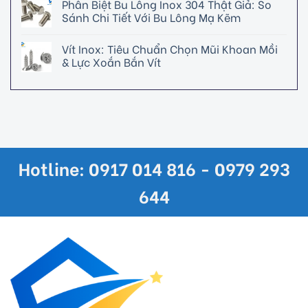
Phân Biệt Bu Lông Inox 304 Thật Giả: So
Sánh Chi Tiết Với Bu Lông Mạ Kẽm
Vít Inox: Tiêu Chuẩn Chọn Mũi Khoan Mồi
& Lực Xoắn Bắn Vít
Hotline: 0917 014 816 - 0979 293
644