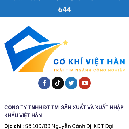
644
CÔNG TY TNHH ĐT TM
SẢN XUẤT VÀ XUẤT NHẬP
KHẨU VIỆT HÀN
Địa chỉ
: Số 100/B3 Nguyễn Cảnh Dị, KĐT Đại