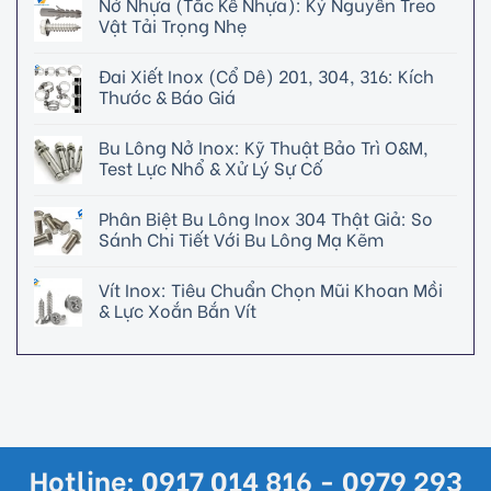
Nở Nhựa (Tắc Kê Nhựa): Kỷ Nguyên Treo
Vật Tải Trọng Nhẹ
Đai Xiết Inox (Cổ Dê) 201, 304, 316: Kích
Thước & Báo Giá
Bu Lông Nở Inox: Kỹ Thuật Bảo Trì O&M,
Test Lực Nhổ & Xử Lý Sự Cố
Phân Biệt Bu Lông Inox 304 Thật Giả: So
Sánh Chi Tiết Với Bu Lông Mạ Kẽm
Vít Inox: Tiêu Chuẩn Chọn Mũi Khoan Mồi
& Lực Xoắn Bắn Vít
Hotline: 0917 014 816 - 0979 293