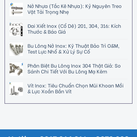
Nở Nhựa (Tắc Kê Nhựa): Kỷ Nguyên Treo
Vật Tải Trọng Nhẹ
Đai Xiết Inox (Cổ Dê) 201, 304, 316: Kích
Thước & Báo Giá
Bu Lông Nở Inox: Kỹ Thuật Bảo Trì O&M,
Test Lực Nhổ & Xử Lý Sự Cố
Phân Biệt Bu Lông Inox 304 Thật Giả: So
Sánh Chi Tiết Với Bu Lông Mạ Kẽm
Vít Inox: Tiêu Chuẩn Chọn Mũi Khoan Mồi
& Lực Xoắn Bắn Vít