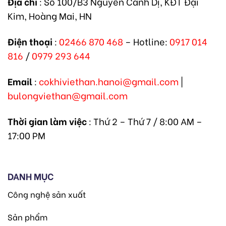
Địa chỉ
: Số 100/B3 Nguyễn Cảnh Dị, KĐT Đại
Kim, Hoàng Mai, HN
Điện thoại
:
02466 870 468
– Hotline:
0917 014
816
/
0979 293 644
Email
:
cokhiviethan.hanoi@gmail.com
|
bulongviethan@gmail.com
Thời gian làm việc
: Thứ 2 – Thứ 7 / 8:00 AM –
17:00 PM
DANH MỤC
Công nghệ sản xuất
Sản phẩm