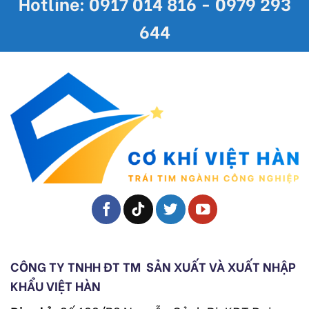
Hotline: 0917 014 816 - 0979 293
644
CÔNG TY TNHH ĐT TM
SẢN XUẤT VÀ XUẤT NHẬP
KHẨU VIỆT HÀN