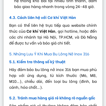
hệ thống kho bãi tại nhiều tỉnh thành, đảm
bảo giao hàng nhanh trong vòng 24-48 giờ.
4.3. Cách liên hệ với Cơ khí Việt Hàn
Bạn có thể liên hệ trực tiếp qua website chính
thức của
Cơ khí Việt Hàn
, gọi hotline, hoặc đến
các chi nhánh tại Hà Nội, TP.HCM, và Đà Nẵng
để được tư vấn và báo giá chi tiết.
5. Những Lưu Ý Khi Mua Bu Lông Nở Inox 316
5.1. Kiểm tra thông số kỹ thuật
Hãy đảm bảo bu lông nở inox 316 bạn mua phù
hợp với ứng dụng, từ kích thước (M6, M8,
M10…), chiều dài, đến loại bu lông (đinh, ba
cánh, hóa chất…).
5.2. Tránh mua hàng giá rẻ không rõ nguồn gốc
Sản phẩm giá rẻ thường không đảm bảo chất