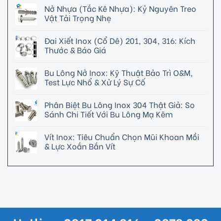
Nở Nhựa (Tắc Kê Nhựa): Kỷ Nguyên Treo
Vật Tải Trọng Nhẹ
Đai Xiết Inox (Cổ Dê) 201, 304, 316: Kích
Thước & Báo Giá
Bu Lông Nở Inox: Kỹ Thuật Bảo Trì O&M,
Test Lực Nhổ & Xử Lý Sự Cố
Phân Biệt Bu Lông Inox 304 Thật Giả: So
Sánh Chi Tiết Với Bu Lông Mạ Kẽm
Vít Inox: Tiêu Chuẩn Chọn Mũi Khoan Mồi
& Lực Xoắn Bắn Vít