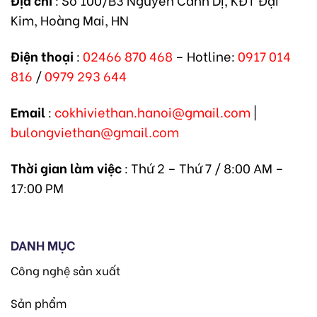
Địa chỉ
: Số 100/B3 Nguyễn Cảnh Dị, KĐT Đại
Kim, Hoàng Mai, HN
Điện thoại
:
02466 870 468
– Hotline:
0917 014
816
/
0979 293 644
Email
:
cokhiviethan.hanoi@gmail.com
|
bulongviethan@gmail.com
Thời gian làm việc
: Thứ 2 – Thứ 7 / 8:00 AM –
17:00 PM
DANH MỤC
Công nghệ sản xuất
Sản phẩm