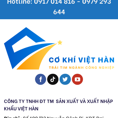
Hotline: 0917 014 816 - 0979 293
644
CÔNG TY TNHH ĐT TM
SẢN XUẤT VÀ XUẤT NHẬP
KHẨU VIỆT HÀN