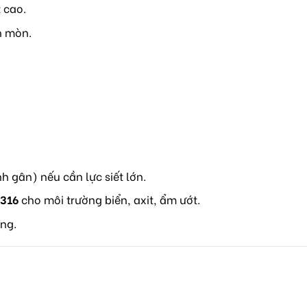
 cao.
n mòn.
h gân) nếu cần lực siết lớn.
 316
cho môi trường biển, axit, ẩm ướt.
ng.