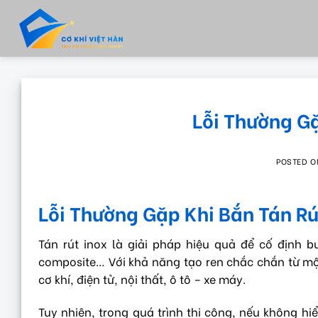
Skip
to
content
Lỗi Thường Gặ
POSTED 
Lỗi Thường Gặp Khi Bắn Tán Rú
Tán rút inox là giải pháp hiệu quả để cố định 
composite… Với khả năng tạo ren chắc chắn từ mộ
cơ khí, điện tử, nội thất, ô tô – xe máy.
Tuy nhiên, trong quá trình thi công, nếu không hi