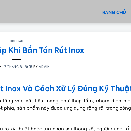
TRANG CHỦ
HỎI ĐÁP
p Khi Bắn Tán Rút Inox
ON
17 THÁNG 8, 2025
BY
ADMIN
t Inox Và Cách Xử Lý Đúng Kỹ Thuậ
bu lông vào vật liệu mỏng như thép tấm, nhôm định hình
t phía, sản phẩm này được ứng dụng rộng rãi trong công
ểu rõ kỹ thuật hoặc lựa chọn sai thông số, người dùng rấ