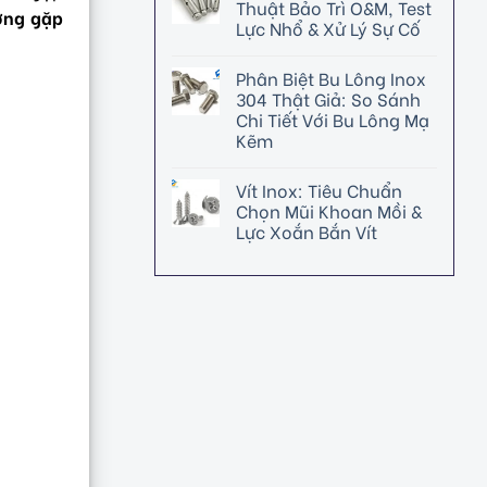
Thuật Bảo Trì O&M, Test
ường gặp
Lực Nhổ & Xử Lý Sự Cố
Phân Biệt Bu Lông Inox
304 Thật Giả: So Sánh
Chi Tiết Với Bu Lông Mạ
Kẽm
Vít Inox: Tiêu Chuẩn
Chọn Mũi Khoan Mồi &
Lực Xoắn Bắn Vít