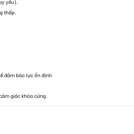
ay yếu).
g thấp.
ể đảm bảo lực ổn định.
cảm giác khóa cứng.