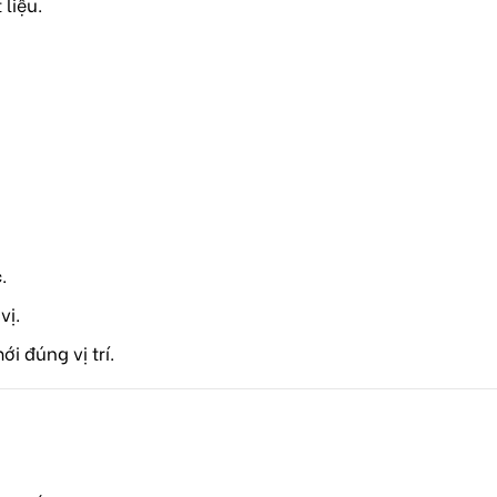
liệu.
.
vị.
i đúng vị trí.