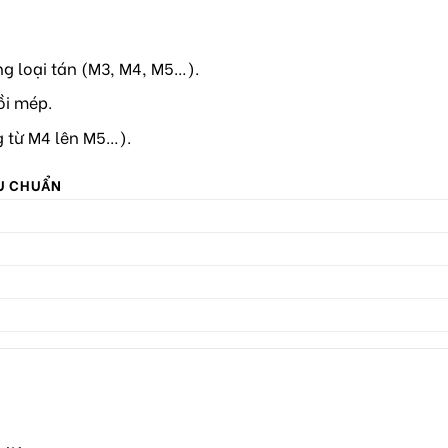
g loại tán (M3, M4, M5…).
ồi mép.
g từ M4 lên M5…).
ÊU CHUẨN