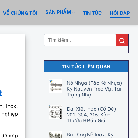
SẢN PHẨM
VỀ CHÚNG TÔI
TIN TỨC
HỎI ĐÁP
TIN TỨC LIÊN QUAN
Nở Nhựa (Tắc Kê Nhựa):
Kỷ Nguyên Treo Vật Tải
t
Trọng Nhẹ
, inox,
Đai Xiết Inox (Cổ Dê)
 nghiệp
201, 304, 316: Kích
Thước & Báo Giá
Bu Lông Nở Inox: Kỹ
t dễ gặp