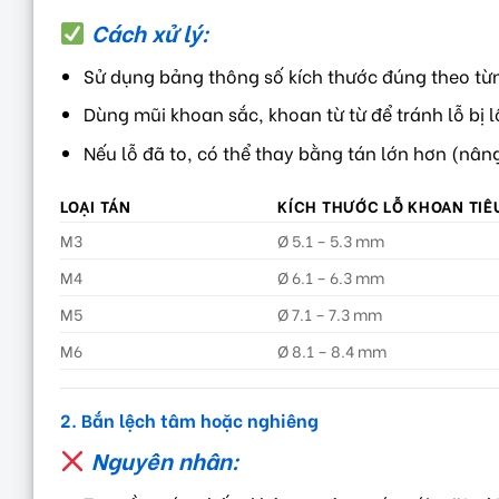
Cách xử lý:
Sử dụng bảng thông số kích thước đúng theo từn
Dùng mũi khoan sắc, khoan từ từ để tránh lỗ bị l
Nếu lỗ đã to, có thể thay bằng tán lớn hơn (nân
LOẠI TÁN
KÍCH THƯỚC LỖ KHOAN TI
M3
Ø 5.1 – 5.3 mm
M4
Ø 6.1 – 6.3 mm
M5
Ø 7.1 – 7.3 mm
M6
Ø 8.1 – 8.4 mm
2. Bắn lệch tâm hoặc nghiêng
Nguyên nhân: