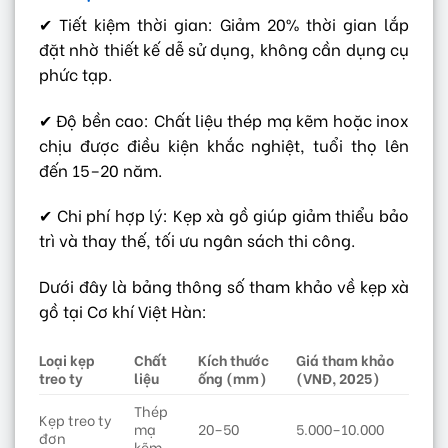
✔ Tiết kiệm thời gian: Giảm 20% thời gian lắp
đặt nhờ thiết kế dễ sử dụng, không cần dụng cụ
phức tạp.
✔ Độ bền cao: Chất liệu thép mạ kẽm hoặc inox
chịu được điều kiện khắc nghiệt, tuổi thọ lên
đến 15–20 năm.
✔ Chi phí hợp lý: Kẹp xà gồ giúp giảm thiểu bảo
trì và thay thế, tối ưu ngân sách thi công.
Dưới đây là bảng thông số tham khảo về kẹp xà
gồ tại Cơ khí Việt Hàn:
Loại kẹp
Chất
Kích thước
Giá tham khảo
treo ty
liệu
ống (mm)
(VNĐ, 2025)
Thép
Kẹp treo ty
mạ
20–50
5.000–10.000
đơn
kẽm