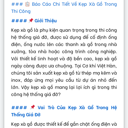
###
Báo Cáo Chi Tiết Về Kẹp Xà Gồ Trong
Thi Công
####
Giới Thiệu
Kẹp xà gồ là phụ kiện quan trọng trong thi công
hệ thống giá đỡ, được sử dụng để cố định ống
điện, ống nước lên các thanh xà gồ trong nhà
xưởng, tòa nhà hoặc công trình công nghiệp.
Với thiết kế linh hoạt và độ bền cao, kẹp xà gồ
ngày càng được ưa chuộng. Tại Cơ khí Việt Hàn,
chúng tôi sản xuất kẹp xà gồ từ thép mạ kẽm và
inox, đáp ứng mọi yêu cầu từ dự án nhỏ đến
lớn. Vậy kẹp xà gồ mang lại lợi ích gì trong thi
công hệ thống giá đỡ?
####
Vai Trò Của Kẹp Xà Gồ Trong Hệ
Thống Giá Đỡ
Kẹp xà gồ được thiết kế để gắn chặt ống điện và