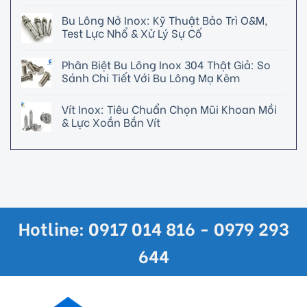
Bu Lông Nở Inox: Kỹ Thuật Bảo Trì O&M,
Test Lực Nhổ & Xử Lý Sự Cố
Phân Biệt Bu Lông Inox 304 Thật Giả: So
Sánh Chi Tiết Với Bu Lông Mạ Kẽm
Vít Inox: Tiêu Chuẩn Chọn Mũi Khoan Mồi
& Lực Xoắn Bắn Vít
Hotline: 0917 014 816 - 0979 293
644