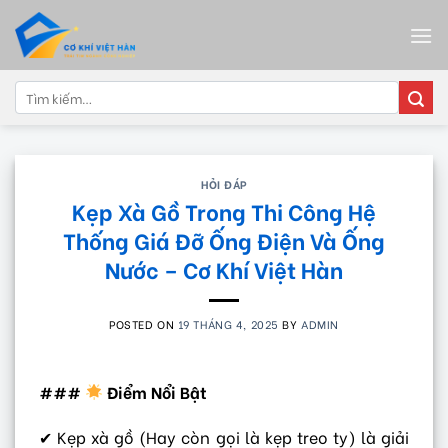
Skip
to
content
Tìm
kiếm:
HỎI ĐÁP
Kẹp Xà Gồ Trong Thi Công Hệ
Thống Giá Đỡ Ống Điện Và Ống
Nước – Cơ Khí Việt Hàn
POSTED ON
19 THÁNG 4, 2025
BY
ADMIN
###
Điểm Nổi Bật
✔ Kẹp xà gồ (Hay còn gọi là kẹp treo ty) là giải