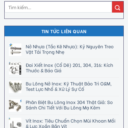
TIN TỨC LIÊN QUAN
Nở Nhựa (Tắc Kê Nhựa): Kỷ Nguyên Treo
Vật Tải Trọng Nhẹ
Đai Xiết Inox (Cổ Dê) 201, 304, 316: Kích
Thước & Báo Giá
Bu Lông Nở Inox: Kỹ Thuật Bảo Trì O&M,
Test Lực Nhổ & Xử Lý Sự Cố
Phân Biệt Bu Lông Inox 304 Thật Giả: So
Sánh Chi Tiết Với Bu Lông Mạ Kẽm
Vít Inox: Tiêu Chuẩn Chọn Mũi Khoan Mồi
& Lực Xoắn Bắn Vít