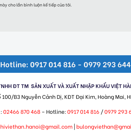
này cho lần bình luận kế tiếp của tôi.
Hotline: 0917 014 816 - 0979 293 644
TNHH ĐT TM
SẢN XUẤT VÀ XUẤT NHẬP KHẨU VIỆT HÀ
ố 100/B3 Nguyễn Cảnh Dị, KĐT Đại Kim, Hoàng Mai, 
:
02466 870 468
– Hotline:
0917 014 816
/
0979 293 
khiviethan.hanoi@gmail.com
|
bulongviethan@gmai