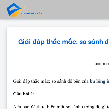
Skip
to
content
Giải đáp thắc mắc: so sánh đ
POSTED 
Giải đáp thắc mắc: so sánh độ bền của
bu lông 
Câu hỏi 1:
Nếu bạn đã thực hiện một so sánh cường độ giữa