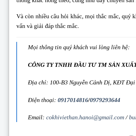
thống khác hỏng theo, cũng như dây chuyền sản 
Và còn nhiều câu hỏi khác, mọi thắc mắc, quý kh
vấn và giải đáp thắc mắc.
Mọi thông tin quý khách vui lòng liên hệ:
CÔNG TY TNHH ĐẦU TƯ TM SẢN XUẤ
Địa chỉ: 100-B3 Nguyễn Cảnh Dị, KĐT Đại
Điện thoại:
0917014816
/
0979293644
Email:
cokhiviethan.hanoi@gmail.com
/
bu