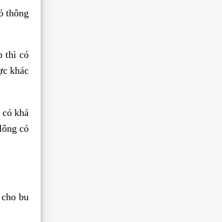
có thông
 thì có
lực khác
g có khả
lông có
 cho bu