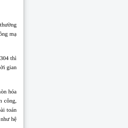
 thường
lông mạ
304 thì
hời gian
mòn hóa
n công,
ài toán
 như hệ