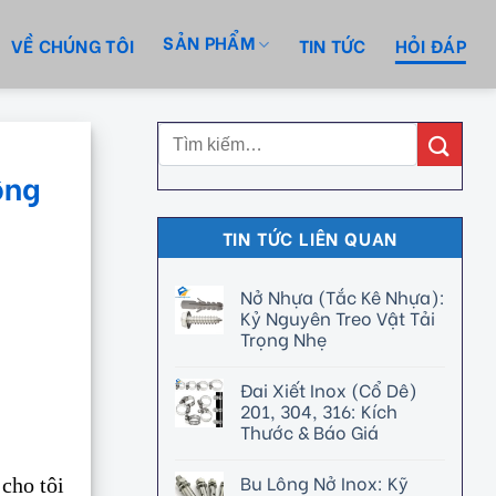
SẢN PHẨM
VỀ CHÚNG TÔI
TIN TỨC
HỎI ĐÁP
ông
TIN TỨC LIÊN QUAN
Nở Nhựa (Tắc Kê Nhựa):
Kỷ Nguyên Treo Vật Tải
Trọng Nhẹ
Đai Xiết Inox (Cổ Dê)
201, 304, 316: Kích
Thước & Báo Giá
Bu Lông Nở Inox: Kỹ
cho tôi