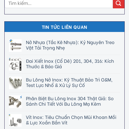
TIN TỨC LIÊN QUAN
Nở Nhựa (Tắc Kê Nhựa): Kỷ Nguyên Treo
Vật Tải Trọng Nhẹ
Đai Xiết Inox (Cổ Dê) 201, 304, 316: Kích
Thước & Báo Giá
Bu Lông Nở Inox: Kỹ Thuật Bảo Trì O&M,
Test Lực Nhổ & Xử Lý Sự Cố
Phân Biệt Bu Lông Inox 304 Thật Giả: So
Sánh Chi Tiết Với Bu Lông Mạ Kẽm
Vít Inox: Tiêu Chuẩn Chọn Mũi Khoan Mồi
& Lực Xoắn Bắn Vít