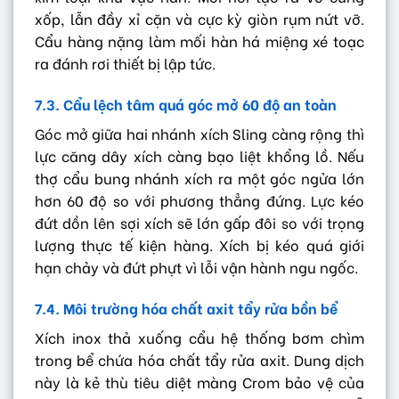
xốp, lẫn đầy xỉ cặn và cực kỳ giòn rụm nứt vỡ.
Cẩu hàng nặng làm mối hàn há miệng xé toạc
ra đánh rơi thiết bị lập tức.
7.3. Cẩu lệch tâm quá góc mở 60 độ an toàn
Góc mở giữa hai nhánh xích Sling càng rộng thì
lực căng dây xích càng bạo liệt khổng lồ. Nếu
thợ cẩu bung nhánh xích ra một góc ngửa lớn
hơn 60 độ so với phương thẳng đứng. Lực kéo
đứt dồn lên sợi xích sẽ lớn gấp đôi so với trọng
lượng thực tế kiện hàng. Xích bị kéo quá giới
hạn chảy và đứt phựt vì lỗi vận hành ngu ngốc.
7.4. Môi trường hóa chất axit tẩy rửa bồn bể
Xích inox thả xuống cẩu hệ thống bơm chìm
trong bể chứa hóa chất tẩy rửa axit. Dung dịch
này là kẻ thù tiêu diệt màng Crom bảo vệ của