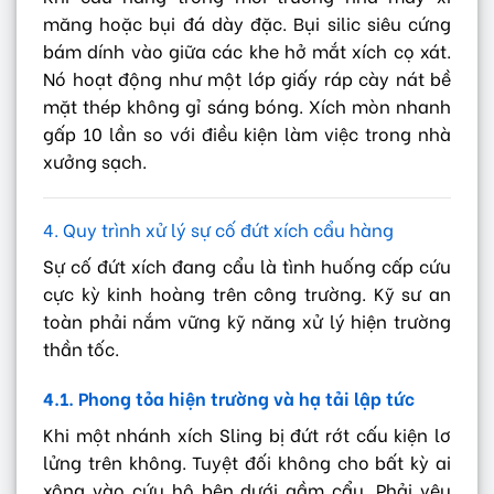
măng hoặc bụi đá dày đặc. Bụi silic siêu cứng
bám dính vào giữa các khe hở mắt xích cọ xát.
Nó hoạt động như một lớp giấy ráp cày nát bề
mặt thép không gỉ sáng bóng. Xích mòn nhanh
gấp 10 lần so với điều kiện làm việc trong nhà
xưởng sạch.
4. Quy trình xử lý sự cố đứt xích cẩu hàng
Sự cố đứt xích đang cẩu là tình huống cấp cứu
cực kỳ kinh hoàng trên công trường. Kỹ sư an
toàn phải nắm vững kỹ năng xử lý hiện trường
thần tốc.
4.1. Phong tỏa hiện trường và hạ tải lập tức
Khi một nhánh xích Sling bị đứt rớt cấu kiện lơ
lửng trên không. Tuyệt đối không cho bất kỳ ai
xông vào cứu hộ bên dưới gầm cẩu. Phải yêu