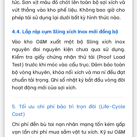
tức. Sơn xịt màu đỏ chót lên toàn bộ sợi xích và
vứt thẳng vào kho phế liệu. Không bao giờ cho
phép tái sử dụng lại dưới bất kỳ hình thức nào.
4.4. Lắp ráp cụm Sling xích Inox mới đồng bộ
Vào kho O&M xuất một bộ Sling xích inox
nguyên đai nguyên kiện chưa qua sử dụng.
Kiểm tra giấy chứng nhận thử tải (Proof Load
Test) trước khi móc vào cẩu trục. Đảm bảo toàn
bộ vòng khuyên, khóa nối xích và ma ní đều đạt
chuẩn tải trọng. Ghi sổ nhật ký bắt đầu vòng đời
hoạt động mới của sợi xích.
5. Tối ưu chi phí bảo trì trọn đời (Life-Cycle
Cost)
Chi phí đền bù tai nạn nhân mạng tốn kém gấp
vạn lần chi phí mua sắm vật tư xích. Kỹ sư O&M