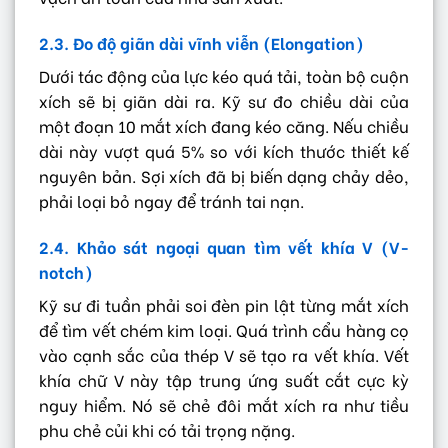
2.3. Đo độ giãn dài vĩnh viễn (Elongation)
Dưới tác động của lực kéo quá tải, toàn bộ cuộn
xích sẽ bị giãn dài ra. Kỹ sư đo chiều dài của
một đoạn 10 mắt xích đang kéo căng. Nếu chiều
dài này vượt quá 5% so với kích thước thiết kế
nguyên bản. Sợi xích đã bị biến dạng chảy dẻo,
phải loại bỏ ngay để tránh tai nạn.
2.4. Khảo sát ngoại quan tìm vết khía V (V-
notch)
Kỹ sư đi tuần phải soi đèn pin lật từng mắt xích
để tìm vết chém kim loại. Quá trình cẩu hàng cọ
vào cạnh sắc của thép V sẽ tạo ra vết khía. Vết
khía chữ V này tập trung ứng suất cắt cực kỳ
nguy hiểm. Nó sẽ chẻ đôi mắt xích ra như tiều
phu chẻ củi khi có tải trọng nặng.