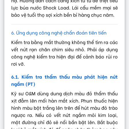
hạ. Hướng dẫn cách căng xích từ từ để triệt tiêu
lực búa nước Shock Load. Lái cẩu mềm mại sẽ
bảo vệ tuổi thọ sợi xích bền bỉ hàng chục năm.
6. Ứng dụng công nghệ chẩn đoán tiên tiến
Kiểm tra bằng mắt thường không thể tìm ra các
vết nứt rạn chân chim siêu nhỏ. Phải áp dụng
công nghệ kiểm tra hiện đại để cảnh báo rủi ro
rơi vỡ.
6.1. Kiểm tra thẩm thấu màu phát hiện nứt
ngầm (PT)
Kỹ sư O&M dùng dung dịch màu đỏ thẩm thấu
xịt đẫm lên mối hàn mắt xích. Phun thuốc hiện
hình màu bột trắng lên trên để hút màu đỏ trào
ngược ra. Nếu có vết nứt ngầm mỏi kim loại,
một đường chỉ đỏ sẽ nổi bần bật lên. Bắt buộc