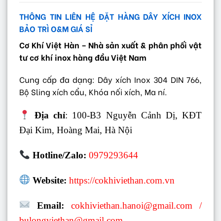
THÔNG TIN LIÊN HỆ ĐẶT HÀNG DÂY XÍCH INOX
BẢO TRÌ O&M GIÁ SỈ
Cơ Khí Việt Hàn – Nhà sản xuất & phân phối vật
tư cơ khí inox hàng đầu Việt Nam
Cung cấp đa dạng: Dây xích Inox 304 DIN 766,
Bộ Sling xích cẩu, Khóa nối xích, Ma ní.
Địa chỉ
: 100-B3 Nguyễn Cảnh Dị, KĐT
Đại Kim, Hoàng Mai, Hà Nội
Hotline/Zalo:
0979293644
Website:
https://cokhiviethan.com.vn
Email:
cokhiviethan.hanoi@gmail.com
/
bulongviethan@gmail.com