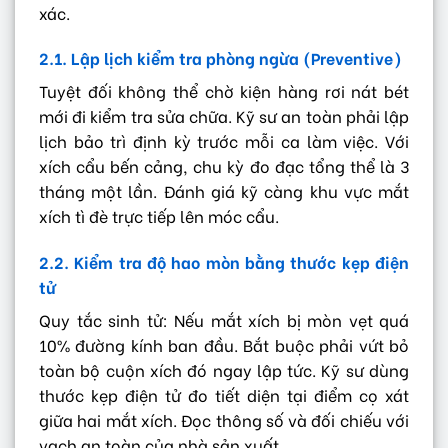
xác.
2.1. Lập lịch kiểm tra phòng ngừa (Preventive)
Tuyệt đối không thể chờ kiện hàng rơi nát bét
mới đi kiểm tra sửa chữa. Kỹ sư an toàn phải lập
lịch bảo trì định kỳ trước mỗi ca làm việc. Với
xích cẩu bến cảng, chu kỳ đo đạc tổng thể là 3
tháng một lần. Đánh giá kỹ càng khu vực mắt
xích tì đè trực tiếp lên móc cẩu.
2.2. Kiểm tra độ hao mòn bằng thước kẹp điện
tử
Quy tắc sinh tử: Nếu mắt xích bị mòn vẹt quá
10% đường kính ban đầu. Bắt buộc phải vứt bỏ
toàn bộ cuộn xích đó ngay lập tức. Kỹ sư dùng
thước kẹp điện tử đo tiết diện tại điểm cọ xát
giữa hai mắt xích. Đọc thông số và đối chiếu với
vạch an toàn của nhà sản xuất.