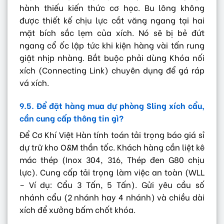
hành thiếu kiến thức cơ học. Bu lông không
được thiết kế chịu lực cắt văng ngang tại hai
mặt bích sắc lẹm của xích. Nó sẽ bị bẻ đứt
ngang cổ ốc lập tức khi kiện hàng vài tấn rung
giật nhịp nhàng. Bắt buộc phải dùng Khóa nối
xích (Connecting Link) chuyên dụng để gá ráp
vá xích.
9.5. Để đặt hàng mua dự phòng Sling xích cẩu,
cần cung cấp thông tin gì?
Để Cơ Khí Việt Hàn tính toán tải trọng báo giá sỉ
dự trữ kho O&M thần tốc. Khách hàng cần liệt kê
mác thép (Inox 304, 316, Thép đen G80 chịu
lực). Cung cấp tải trọng làm việc an toàn (WLL
– Ví dụ: Cẩu 3 Tấn, 5 Tấn). Gửi yêu cầu số
nhánh cẩu (2 nhánh hay 4 nhánh) và chiều dài
xích để xưởng bấm chốt khóa.