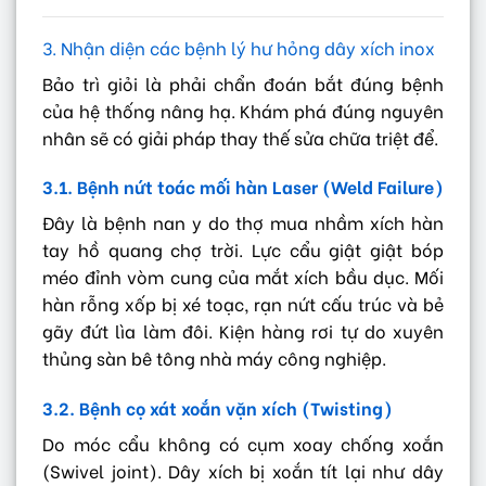
3. Nhận diện các bệnh lý hư hỏng dây xích inox
Bảo trì giỏi là phải chẩn đoán bắt đúng bệnh
của hệ thống nâng hạ. Khám phá đúng nguyên
nhân sẽ có giải pháp thay thế sửa chữa triệt để.
3.1. Bệnh nứt toác mối hàn Laser (Weld Failure)
Đây là bệnh nan y do thợ mua nhầm xích hàn
tay hồ quang chợ trời. Lực cẩu giật giật bóp
méo đỉnh vòm cung của mắt xích bầu dục. Mối
hàn rỗng xốp bị xé toạc, rạn nứt cấu trúc và bẻ
gãy đứt lìa làm đôi. Kiện hàng rơi tự do xuyên
thủng sàn bê tông nhà máy công nghiệp.
3.2. Bệnh cọ xát xoắn vặn xích (Twisting)
Do móc cẩu không có cụm xoay chống xoắn
(Swivel joint). Dây xích bị xoắn tít lại như dây