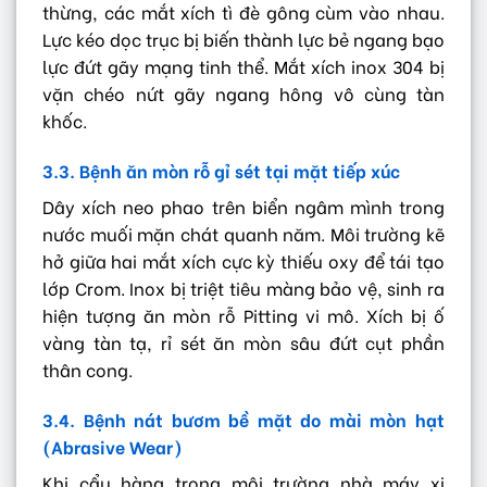
thừng, các mắt xích tì đè gông cùm vào nhau.
Lực kéo dọc trục bị biến thành lực bẻ ngang bạo
lực đứt gãy mạng tinh thể. Mắt xích inox 304 bị
vặn chéo nứt gãy ngang hông vô cùng tàn
khốc.
3.3. Bệnh ăn mòn rỗ gỉ sét tại mặt tiếp xúc
Dây xích neo phao trên biển ngâm mình trong
nước muối mặn chát quanh năm. Môi trường kẽ
hở giữa hai mắt xích cực kỳ thiếu oxy để tái tạo
lớp Crom. Inox bị triệt tiêu màng bảo vệ, sinh ra
hiện tượng ăn mòn rỗ Pitting vi mô. Xích bị ố
vàng tàn tạ, rỉ sét ăn mòn sâu đứt cụt phần
thân cong.
3.4. Bệnh nát bươm bề mặt do mài mòn hạt
(Abrasive Wear)
Khi cẩu hàng trong môi trường nhà máy xi