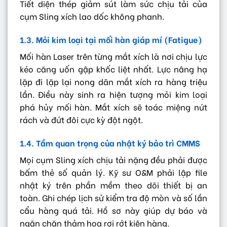
Tiết diện thép giảm sút làm sức chịu tải của
cụm Sling xích lao dốc không phanh.
1.3. Mỏi kim loại tại mối hàn giáp mí (Fatigue)
Mối hàn Laser trên từng mắt xích là nơi chịu lực
kéo căng uốn gập khốc liệt nhất. Lực nâng hạ
lặp đi lặp lại nong dãn mắt xích ra hàng triệu
lần. Điều này sinh ra hiện tượng mỏi kim loại
phá hủy mối hàn. Mắt xích sẽ toác miệng nứt
rách và đứt đôi cực kỳ đột ngột.
1.4. Tầm quan trọng của nhật ký bảo trì CMMS
Mọi cụm Sling xích chịu tải nặng đều phải được
bấm thẻ số quản lý. Kỹ sư O&M phải lập file
nhật ký trên phần mềm theo dõi thiết bị an
toàn. Ghi chép lịch sử kiểm tra độ mòn và số lần
cẩu hàng quá tải. Hồ sơ này giúp dự báo và
ngăn chặn thảm họa rơi rớt kiện hàng.