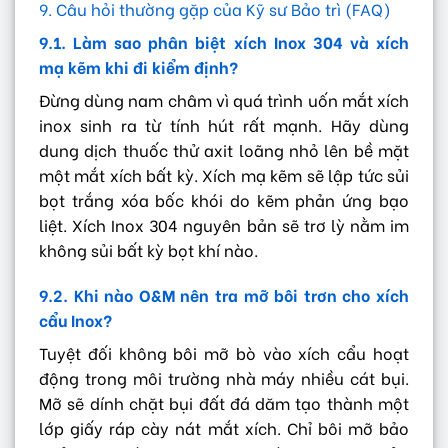
9. Câu hỏi thường gặp của Kỹ sư Bảo trì (FAQ)
9.1. Làm sao phân biệt xích Inox 304 và xích
mạ kẽm khi đi kiểm định?
Đừng dùng nam châm vì quá trình uốn mắt xích
inox sinh ra từ tính hút rất mạnh. Hãy dùng
dung dịch thuốc thử axit loãng nhỏ lên bề mặt
một mắt xích bất kỳ. Xích mạ kẽm sẽ lập tức sủi
bọt trắng xóa bốc khói do kẽm phản ứng bạo
liệt. Xích Inox 304 nguyên bản sẽ trơ lỳ nằm im
không sủi bất kỳ bọt khí nào.
9.2. Khi nào O&M nên tra mỡ bôi trơn cho xích
cẩu Inox?
Tuyệt đối không bôi mỡ bò vào xích cẩu hoạt
động trong môi trường nhà máy nhiều cát bụi.
Mỡ sẽ dính chặt bụi đất đá dăm tạo thành một
lớp giấy ráp cày nát mắt xích. Chỉ bôi mỡ bảo