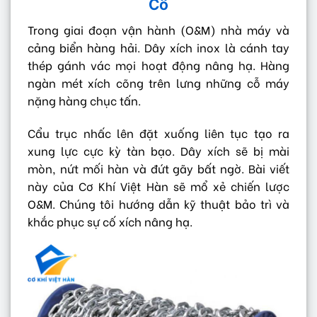
Cố
Trong giai đoạn vận hành (O&M) nhà máy và
cảng biển hàng hải. Dây xích inox là cánh tay
thép gánh vác mọi hoạt động nâng hạ. Hàng
ngàn mét xích cõng trên lưng những cỗ máy
nặng hàng chục tấn.
Cẩu trục nhấc lên đặt xuống liên tục tạo ra
xung lực cực kỳ tàn bạo. Dây xích sẽ bị mài
mòn, nứt mối hàn và đứt gãy bất ngờ. Bài viết
này của Cơ Khí Việt Hàn sẽ mổ xẻ chiến lược
O&M. Chúng tôi hướng dẫn kỹ thuật bảo trì và
khắc phục sự cố xích nâng hạ.