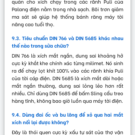
quản cho xích chạy trong các rãnh Puli của
Palang điện nằm trong nhà sạch. Bôi trơn giảm
ma sát sẽ giúp hệ thống bánh răng máy tời
nâng cao tuổi thọ.
9.3. Tiêu chuẩn DIN 766 và DIN 5685 khác nhau
thế nào trong sửa chữa?
DIN 766 là xích mắt ngắn, dung sai khoảng hở
cực kỳ khắt khe chính xác từng milimet. Nó sinh
ra để chạy lọt khít 100% vào các rãnh khía Puli
của tời cáp điện. DIN 5685 là xích mắt dài hoặc
mắt ngắn thường, dung sai lỏng lẻo hơn rất
nhiều. Chỉ dùng DIN 5685 để bấm Sling cẩu treo
hàng tĩnh, không bao giờ luồn qua máy tời điện.
9.4. Dùng đai ốc và bu lông để xỏ qua hai mắt
xích nối lại được không?
Đây là thói quen cực kỳ xấu tự sát của thợ vận