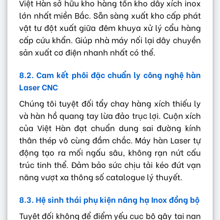
Việt Hàn sở hữu kho hàng tồn kho dây xích inox
lớn nhất miền Bắc. Sẵn sàng xuất kho cấp phát
vật tư đột xuất giữa đêm khuya xử lý cẩu hàng
cấp cứu khẩn. Giúp nhà máy nối lại dây chuyền
sản xuất cơ điện nhanh nhất có thể.
8.2. Cam kết phôi đặc chuẩn ly công nghệ hàn
Laser CNC
Chúng tôi tuyệt đối tẩy chay hàng xích thiếu ly
và hàn hồ quang tay lừa đảo trục lợi. Cuộn xích
của Việt Hàn đạt chuẩn dung sai đường kính
thân thép vô cùng đầm chắc. Máy hàn Laser tự
động tạo ra mối ngấu sâu, không rạn nứt cấu
trúc tinh thể. Đảm bảo sức chịu tải kéo đứt vạn
năng vượt xa thông số catalogue lý thuyết.
8.3. Hệ sinh thái phụ kiện nâng hạ Inox đồng bộ
Tuyệt đối không để điểm yếu cục bộ gây tai nạn