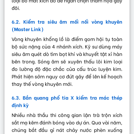
loại bỏ mắt xích đó để ngăn chặn thảm họa gãy
đôi.
6.2. Kiểm tra siêu âm mối nối vòng khuyên
(Master Link)
Vòng khuyên khổng lồ là điểm gom hội tụ toàn
bộ sức nặng của 4 nhánh xích. Kỹ sư dùng máy
siêu âm quét dò tìm bọt khí và khuyết tật xỉ hàn
bên trong. Sóng âm sẽ xuyên thấu lõi kim loại
đo lường độ đặc chắc của cấu trúc luyện kim.
Phát hiện sớm nguy cơ đứt gãy để lên kế hoạch
thay thế vòng khuyên mới.
6.3. Bắn quang phổ tia X kiểm tra mác thép
định kỳ
Nhiều nhà thầu thi công gian lận trà trộn xích
sắt mạ kẽm đánh bóng vào dự án. Qua vài năm,
chúng bắt đầu gỉ nát chảy nước phèn xuống