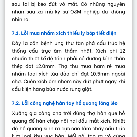
sau lại bị kéo đứt vỡ mắt. Có những nguyên
nhân sâu xa mà kỹ sư O&M nghiệp dư không
nhìn ra.
7.1. Lỗi mua nhầm xích thiếu ly bóp tiết diện
Đây là căn bệnh ung thư tàn phá cấu trúc hệ
thống cẩu trục âm thầm nhất. Xích phi 12
chuẩn thiết kế đệ trình phải có đường kính thân
thép đạt 12.0mm. Thợ thu mua ham rẻ mua
nhầm loại xích lừa đảo chỉ đạt 10.5mm ngoài
chợ. Cuộn xích ốm nhom này đứt phựt ngay khi
cẩu kiện hàng búa nước rung giật.
7.2. Lỗi công nghệ hàn tay hồ quang lỏng lẻo
Xưởng gia công chợ trời dùng thợ hàn que hồ
quang để hàn chập nối hai đầu mắt xích. Nhiệt
độ hồ quang sinh ra cực cao làm cháy cấu trúc
kim loại khu vực hàn. Mối nối tạo ra vô cùng