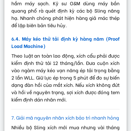
hầm máy sạch. Kỹ sư O&M dùng máy bắn
quang phổ rà quét định kỳ các bộ Sling nâng
hạ. Nhanh chóng phát hiện hàng giả mác thép
để lập biên bản tiêu hủy.
6.4. Máy kéo thử tải định kỳ hàng năm (Proof
Load Machine)
Theo luật an toàn lao động, xích cẩu phải được
kiểm định thử tải 12 tháng/lần. Đưa cuộn xích
vào ngàm máy kéo vạn năng ép tải trọng bằng
2 lần WLL. Giữ lực ép trong 5 phút để đo sự biến
dạng đàn hồi của mắt xích. Nếu xích không đứt
và hồi về nguyên trạng, sợi xích được đóng tem
kiểm định dán nhãn mới.
7. Giải mã nguyên nhân xích bảo trì nhanh hỏng
Nhiều bộ Sling xích mới mua nhưng vài tháng