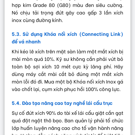
hợp kim Grade 80 (G80) màu đen siêu cường.
Nó chịu tải trọng đứt gãy cao gấp 3 lần xích
inox cùng đường kính.
5.3. Sử dụng Khóa nối xích (Connecting Link)
để vá nhanh
Khi kéo lê xích trên mặt sàn làm một mắt xích bị
mài mòn quá 10%. Kỹ sư không cần phải vứt bỏ
toàn bộ sợi xích 10 mét cực kỳ lãng phí. Hãy
dùng máy cắt mài cắt bỏ đúng một mắt xích
mòn lỗi đó đi. Mua một bộ Khóa nối xích Inox gá
vào chốt lại, cụm xích phục hồi 100% công lực.
5.4. Đào tạo nâng cao tay nghề lái cẩu trục
Sự cố đứt xích 90% do tài xế lái cẩu giật cần gạt
quá đột ngột thô bạo. Ban quản lý phải tổ chức
lớp huấn luyện nâng cao cho tổ vận hành nâng