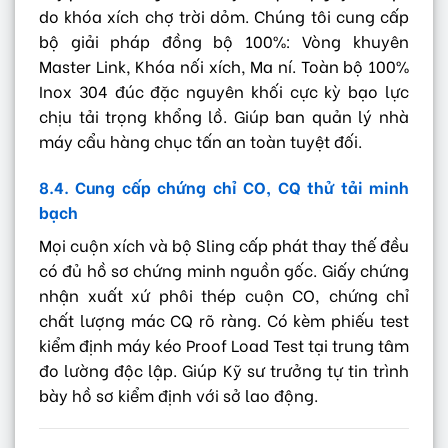
do khóa xích chợ trời dỏm. Chúng tôi cung cấp
bộ giải pháp đồng bộ 100%: Vòng khuyên
Master Link, Khóa nối xích, Ma ní. Toàn bộ 100%
Inox 304 đúc đặc nguyên khối cực kỳ bạo lực
chịu tải trọng khổng lồ. Giúp ban quản lý nhà
máy cẩu hàng chục tấn an toàn tuyệt đối.
8.4. Cung cấp chứng chỉ CO, CQ thử tải minh
bạch
Mọi cuộn xích và bộ Sling cấp phát thay thế đều
có đủ hồ sơ chứng minh nguồn gốc. Giấy chứng
nhận xuất xứ phôi thép cuộn CO, chứng chỉ
chất lượng mác CQ rõ ràng. Có kèm phiếu test
kiểm định máy kéo Proof Load Test tại trung tâm
đo lường độc lập. Giúp Kỹ sư trưởng tự tin trình
bày hồ sơ kiểm định với sở lao động.