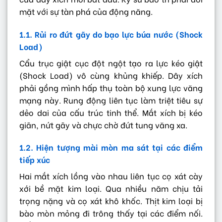
mặt với sự tàn phá của động năng.
1.1. Rủi ro đứt gãy do bạo lực búa nước (Shock
Load)
Cẩu trục giật cục đột ngột tạo ra lực kéo giật
(Shock Load) vô cùng khủng khiếp. Dây xích
phải gồng mình hấp thụ toàn bộ xung lực văng
mạng này. Rung động liên tục làm triệt tiêu sự
dẻo dai của cấu trúc tinh thể. Mắt xích bị kéo
giãn, nứt gãy và chực chờ đứt tung văng xa.
1.2. Hiện tượng mài mòn ma sát tại các điểm
tiếp xúc
Hai mắt xích lồng vào nhau liên tục cọ xát cày
xới bề mặt kim loại. Qua nhiều năm chịu tải
trọng nặng và cọ xát khô khốc. Thịt kim loại bị
bào mòn mỏng đi trông thấy tại các điểm nối.