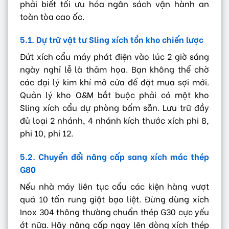
phải biết tối ưu hóa ngân sách vận hành an
toàn tòa cao ốc.
5.1. Dự trữ vật tư Sling xích tồn kho chiến lược
Đứt xích cẩu máy phát điện vào lúc 2 giờ sáng
ngày nghỉ lễ là thảm họa. Bạn không thể chờ
các đại lý kim khí mở cửa để đặt mua sợi mới.
Quản lý kho O&M bắt buộc phải có một kho
Sling xích cẩu dự phòng bấm sẵn. Lưu trữ đầy
đủ loại 2 nhánh, 4 nhánh kích thước xích phi 8,
phi 10, phi 12.
5.2. Chuyển đổi nâng cấp sang xích mác thép
G80
Nếu nhà máy liên tục cẩu các kiện hàng vượt
quá 10 tấn rung giật bạo liệt. Đừng dùng xích
Inox 304 thông thường chuẩn thép G30 cực yếu
ớt nữa. Hãy nâng cấp ngay lên dòng xích thép