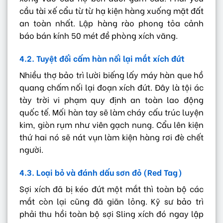
cầu tài xế cẩu từ từ hạ kiện hàng xuống mặt đất
an toàn nhất. Lập hàng rào phong tỏa cảnh
báo bán kính 50 mét đề phòng xích văng.
4.2. Tuyệt đối cấm hàn nối lại mắt xích đứt
Nhiều thợ bảo trì lười biếng lấy máy hàn que hồ
quang chấm nối lại đoạn xích đứt. Đây là tội ác
tày trời vi phạm quy định an toàn lao động
quốc tế. Mối hàn tay sẽ làm cháy cấu trúc luyện
kim, giòn rụm như viên gạch nung. Cẩu lên kiện
thứ hai nó sẽ nát vụn làm kiện hàng rơi đè chết
người.
4.3. Loại bỏ và đánh dấu sơn đỏ (Red Tag)
Sợi xích đã bị kéo đứt một mắt thì toàn bộ các
mắt còn lại cũng đã giãn lỏng. Kỹ sư bảo trì
phải thu hồi toàn bộ sợi Sling xích đó ngay lập