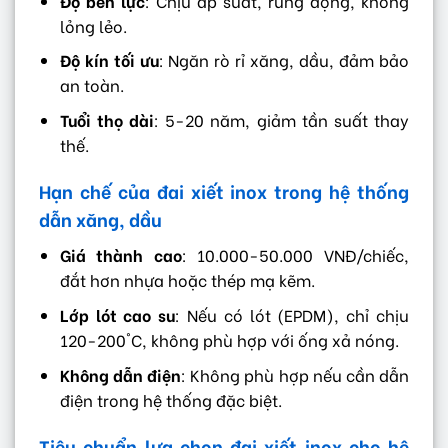
Độ bền lực
: Chịu áp suất, rung động, không
lỏng lẻo.
Độ kín tối ưu
: Ngăn rò rỉ xăng, dầu, đảm bảo
an toàn.
Tuổi thọ dài
: 5-20 năm, giảm tần suất thay
thế.
Hạn chế của đai xiết inox trong hệ thống
dẫn xăng, dầu
Giá thành cao
: 10.000-50.000 VNĐ/chiếc,
đắt hơn nhựa hoặc thép mạ kẽm.
Lớp lót cao su
: Nếu có lót (EPDM), chỉ chịu
120-200°C, không phù hợp với ống xả nóng.
Không dẫn điện
: Không phù hợp nếu cần dẫn
điện trong hệ thống đặc biệt.
Tiêu chuẩn lựa chọn đai xiết inox cho hệ