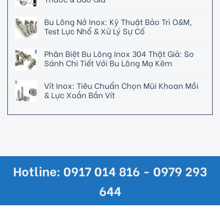
Bu Lông Nở Inox: Kỹ Thuật Bảo Trì O&M,
Test Lực Nhổ & Xử Lý Sự Cố
Phân Biệt Bu Lông Inox 304 Thật Giả: So
Sánh Chi Tiết Với Bu Lông Mạ Kẽm
Vít Inox: Tiêu Chuẩn Chọn Mũi Khoan Mồi
& Lực Xoắn Bắn Vít
Hotline: 0917 014 816 - 0979 293
644