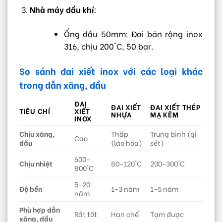
Nhà máy dầu khí
:
Ống dầu 50mm: Đai bản rộng inox
316, chịu 200°C, 50 bar.
So sánh đai xiết inox với các loại khác
trong dẫn xăng, dầu
ĐAI
ĐAI XIẾT
ĐAI XIẾT THÉP
TIÊU CHÍ
XIẾT
NHỰA
MẠ KẼM
INOX
Chịu xăng,
Thấp
Trung bình (gỉ
Cao
dầu
(lão hóa)
sét)
600-
Chịu nhiệt
80-120°C
200-300°C
800°C
5-20
Độ bền
1-3 năm
1-5 năm
năm
Phù hợp dẫn
Rất tốt
Hạn chế
Tạm được
xăng, dầu