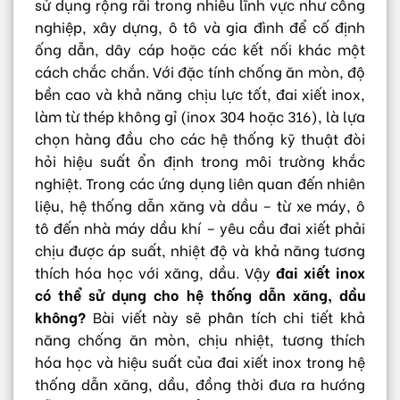
sử dụng rộng rãi trong nhiều lĩnh vực như công
nghiệp, xây dựng, ô tô và gia đình để cố định
ống dẫn, dây cáp hoặc các kết nối khác một
cách chắc chắn. Với đặc tính chống ăn mòn, độ
bền cao và khả năng chịu lực tốt, đai xiết inox,
làm từ thép không gỉ (inox 304 hoặc 316), là lựa
chọn hàng đầu cho các hệ thống kỹ thuật đòi
hỏi hiệu suất ổn định trong môi trường khắc
nghiệt. Trong các ứng dụng liên quan đến nhiên
liệu, hệ thống dẫn xăng và dầu – từ xe máy, ô
tô đến nhà máy dầu khí – yêu cầu đai xiết phải
chịu được áp suất, nhiệt độ và khả năng tương
thích hóa học với xăng, dầu. Vậy
đai xiết inox
có thể sử dụng cho hệ thống dẫn xăng, dầu
không?
Bài viết này sẽ phân tích chi tiết khả
năng chống ăn mòn, chịu nhiệt, tương thích
hóa học và hiệu suất của đai xiết inox trong hệ
thống dẫn xăng, dầu, đồng thời đưa ra hướng