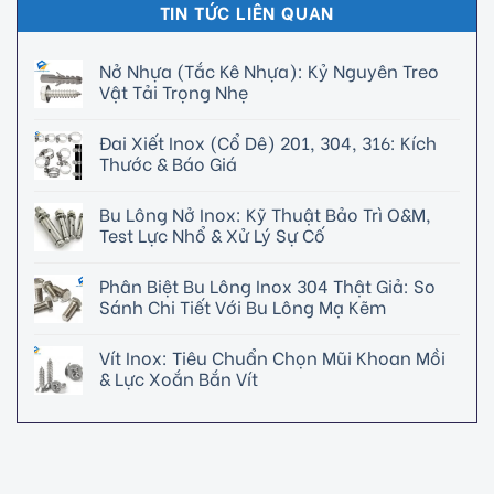
TIN TỨC LIÊN QUAN
Nở Nhựa (Tắc Kê Nhựa): Kỷ Nguyên Treo
Vật Tải Trọng Nhẹ
Đai Xiết Inox (Cổ Dê) 201, 304, 316: Kích
Thước & Báo Giá
Bu Lông Nở Inox: Kỹ Thuật Bảo Trì O&M,
Test Lực Nhổ & Xử Lý Sự Cố
Phân Biệt Bu Lông Inox 304 Thật Giả: So
Sánh Chi Tiết Với Bu Lông Mạ Kẽm
Vít Inox: Tiêu Chuẩn Chọn Mũi Khoan Mồi
& Lực Xoắn Bắn Vít