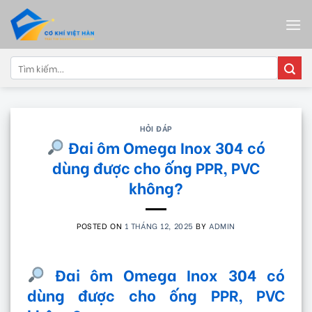
Skip
to
content
Tìm
kiếm:
HỎI ĐÁP
Đai ôm Omega Inox 304 có
dùng được cho ống PPR, PVC
không?
POSTED ON
1 THÁNG 12, 2025
BY
ADMIN
Đai ôm Omega Inox 304 có
dùng được cho ống PPR, PVC