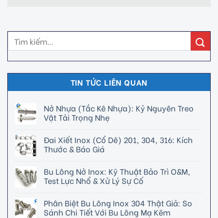
TIN TỨC LIÊN QUAN
Nở Nhựa (Tắc Kê Nhựa): Kỷ Nguyên Treo
Vật Tải Trọng Nhẹ
Đai Xiết Inox (Cổ Dê) 201, 304, 316: Kích
Thước & Báo Giá
Bu Lông Nở Inox: Kỹ Thuật Bảo Trì O&M,
Test Lực Nhổ & Xử Lý Sự Cố
Phân Biệt Bu Lông Inox 304 Thật Giả: So
Sánh Chi Tiết Với Bu Lông Mạ Kẽm