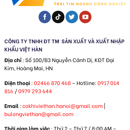
CÔNG TY TNHH ĐT TM
SẢN XUẤT VÀ XUẤT NHẬP
KHẨU VIỆT HÀN
Địa chỉ
: Số 100/B3 Nguyễn Cảnh Dị, KĐT Đại
Kim, Hoàng Mai, HN
Điện thoại
:
02466 870 468
– Hotline:
0917 014
816
/
0979 293 644
Email
:
cokhiviethan.hanoi@gmail.com
|
bulongviethan@gmail.com
Thời gian làm việc
: Thứ 2 – Thứ 7 / 8:00 AM –