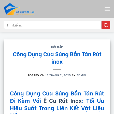
Skip
to
content
Tìm
kiếm:
HỎI ĐÁP
Công Dụng Của Súng Bắn Tán Rút
inox
POSTED ON
12 THÁNG 7, 2025
BY
ADMIN
Công Dụng Của Súng Bắn Tán Rút
Đi Kèm Với
Ê Cu Rút Inox
: Tối Ưu
Hiệu Suất Trong Liên Kết Vật Liệu