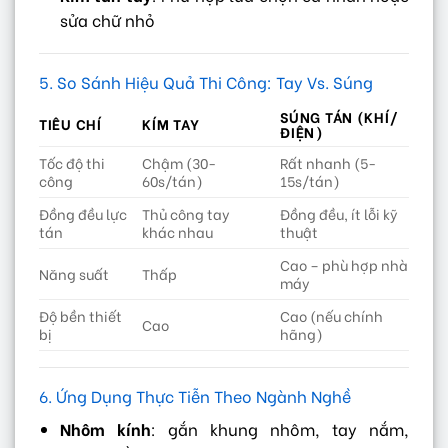
sửa chữ nhỏ
5. So Sánh Hiệu Quả Thi Công: Tay Vs. Súng
SÚNG TÁN (KHÍ/
TIÊU CHÍ
KÍM TAY
ĐIỆN)
Tốc độ thi
Chậm (30-
Rất nhanh (5-
công
60s/tán)
15s/tán)
Đồng đều lực
Thủ công tay
Đồng đều, ít lỗi kỹ
tán
khác nhau
thuật
Cao – phù hợp nhà
Năng suất
Thấp
máy
Độ bền thiết
Cao (nếu chính
Cao
bị
hãng)
6. Ứng Dụng Thực Tiễn Theo Ngành Nghề
Nhôm kính
: gắn khung nhôm, tay nắm,