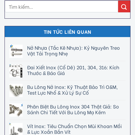
TIN TỨC LIÊN QUAN
Nở Nhựa (Tắc Kê Nhựa): Kỷ Nguyên Treo
Vật Tải Trọng Nhẹ
Đai Xiết Inox (Cổ Dê) 201, 304, 316: Kích
Thước & Báo Giá
Bu Lông Nở Inox: Kỹ Thuật Bảo Trì O&M,
Test Lực Nhổ & Xử Lý Sự Cố
Phân Biệt Bu Lông Inox 304 Thật Giả: So
Sánh Chi Tiết Với Bu Lông Mạ Kẽm
Vít Inox: Tiêu Chuẩn Chọn Mũi Khoan Mồi
& Lực Xoắn Bắn Vít