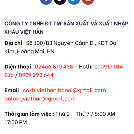
CÔNG TY TNHH ĐT TM
SẢN XUẤT VÀ XUẤT NHẬP
KHẨU VIỆT HÀN
Địa chỉ
: Số 100/B3 Nguyễn Cảnh Dị, KĐT Đại
Kim, Hoàng Mai, HN
Điện thoại
:
02466 870 468
– Hotline:
0917 014
816
/
0979 293 644
Email
:
cokhiviethan.hanoi@gmail.com
|
bulongviethan@gmail.com
Thời gian làm việc
: Thứ 2 – Thứ 7 / 8:00 AM –
17:00 PM