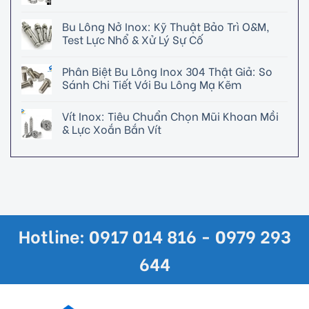
Bu Lông Nở Inox: Kỹ Thuật Bảo Trì O&M,
Test Lực Nhổ & Xử Lý Sự Cố
Phân Biệt Bu Lông Inox 304 Thật Giả: So
Sánh Chi Tiết Với Bu Lông Mạ Kẽm
Vít Inox: Tiêu Chuẩn Chọn Mũi Khoan Mồi
& Lực Xoắn Bắn Vít
Hotline: 0917 014 816 - 0979 293
644