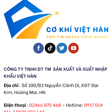
CÔNG TY TNHH ĐT TM
SẢN XUẤT VÀ XUẤT NHẬP
KHẨU VIỆT HÀN
Địa chỉ
: Số 100/B3 Nguyễn Cảnh Dị, KĐT Đại
Kim, Hoàng Mai, HN
Điện thoại
:
02466 870 468
– Hotline:
0917 014
816
/
0979 293 644