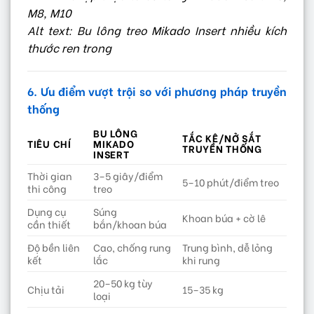
M8, M10
Alt text: Bu lông treo Mikado Insert nhiều kích
thước ren trong
6. Ưu điểm vượt trội so với phương pháp truyền
thống
BU LÔNG
TẮC KÊ/NỞ SẮT
TIÊU CHÍ
MIKADO
TRUYỀN THỐNG
INSERT
Thời gian
3–5 giây/điểm
5–10 phút/điểm treo
thi công
treo
Dụng cụ
Súng
Khoan búa + cờ lê
cần thiết
bắn/khoan búa
Độ bền liên
Cao, chống rung
Trung bình, dễ lỏng
kết
lắc
khi rung
20–50 kg tùy
Chịu tải
15–35 kg
loại