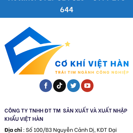
644
CÔNG TY TNHH ĐT TM
SẢN XUẤT VÀ XUẤT NHẬP
KHẨU VIỆT HÀN
Địa chỉ
: Số 100/B3 Nguyễn Cảnh Dị, KĐT Đại