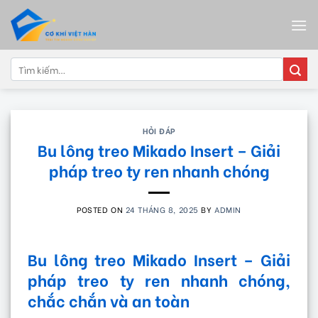
Skip
to
content
Tìm
kiếm:
HỎI ĐÁP
Bu lông treo Mikado Insert – Giải
pháp treo ty ren nhanh chóng
POSTED ON
24 THÁNG 8, 2025
BY
ADMIN
Bu lông treo Mikado Insert – Giải
pháp treo ty ren nhanh chóng,
chắc chắn và an toàn