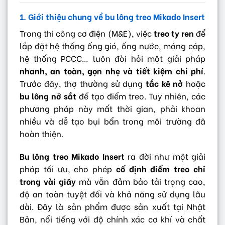
1. Giới thiệu chung về bu lông treo Mikado Insert
Trong thi công cơ điện (M&E), việc
treo ty ren
để
lắp đặt hệ thống ống gió, ống nước, máng cáp,
hệ thống PCCC… luôn đòi hỏi một giải pháp
nhanh, an toàn, gọn nhẹ và tiết kiệm chi phí
.
Trước đây, thợ thường sử dụng
tắc kê nở
hoặc
bu lông nở sắt
để tạo điểm treo. Tuy nhiên, các
phương pháp này mất thời gian, phải khoan
nhiều và dễ tạo bụi bẩn trong môi trường đã
hoàn thiện.
Bu lông treo Mikado Insert
ra đời như một giải
pháp tối ưu, cho phép
cố định điểm treo chỉ
trong vài giây
mà vẫn đảm bảo tải trọng cao,
độ an toàn tuyệt đối và khả năng sử dụng lâu
dài. Đây là sản phẩm được sản xuất tại Nhật
Bản, nổi tiếng với độ chính xác cơ khí và chất