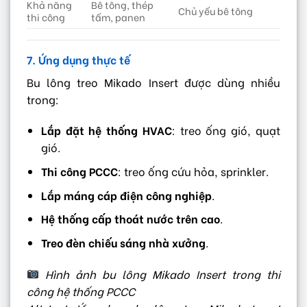
Khả năng
Bê tông, thép
Chủ yếu bê tông
thi công
tấm, panen
7. Ứng dụng thực tế
Bu lông treo Mikado Insert được dùng nhiều
trong:
Lắp đặt hệ thống HVAC
: treo ống gió, quạt
gió.
Thi công PCCC
: treo ống cứu hỏa, sprinkler.
Lắp máng cáp điện công nghiệp
.
Hệ thống cấp thoát nước trên cao
.
Treo đèn chiếu sáng nhà xưởng
.
Hình ảnh bu lông Mikado Insert trong thi
công hệ thống PCCC