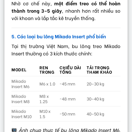
Nhờ cơ chế này,
một điểm treo có thể hoàn
thành trong 3–5 giây
, nhanh hơn rất nhiều so
với khoan và lắp tắc kê truyền thống.
5. Các loại bu lông Mikado Insert phổ biến
Tại thị trường Việt Nam, bu lông treo Mikado
Insert thường có 3 kích thước chính:
REN
CHIỀU DÀI
TẢI TRỌNG
MODEL
TRONG
TỔNG
THAM KHẢO
Mikado
M6 x 1.0
~45 mm
20–30 kg
Insert M6
Mikado
M8 x
~48 mm
30–40 kg
Insert M8
1.25
Mikado
M10 x
~50 mm
40–50 kg
Insert M10
1.5
Ảnh chụp thực tế bu lông Mikado Insert M6,