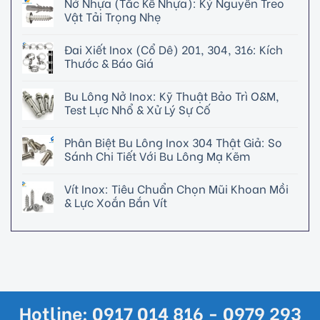
Nở Nhựa (Tắc Kê Nhựa): Kỷ Nguyên Treo
Vật Tải Trọng Nhẹ
Đai Xiết Inox (Cổ Dê) 201, 304, 316: Kích
Thước & Báo Giá
Bu Lông Nở Inox: Kỹ Thuật Bảo Trì O&M,
Test Lực Nhổ & Xử Lý Sự Cố
Phân Biệt Bu Lông Inox 304 Thật Giả: So
Sánh Chi Tiết Với Bu Lông Mạ Kẽm
Vít Inox: Tiêu Chuẩn Chọn Mũi Khoan Mồi
& Lực Xoắn Bắn Vít
Hotline: 0917 014 816 - 0979 293