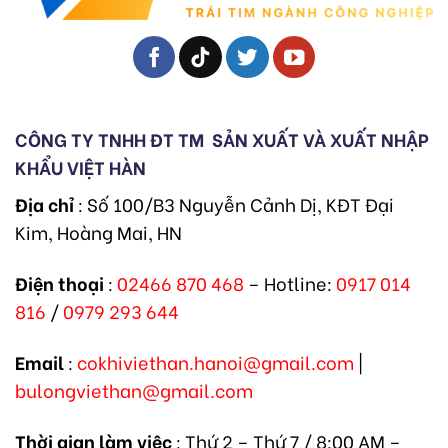
CÔNG TY TNHH ĐT TM
SẢN XUẤT VÀ XUẤT NHẬP
KHẨU VIỆT HÀN
Địa chỉ
: Số 100/B3 Nguyễn Cảnh Dị, KĐT Đại
Kim, Hoàng Mai, HN
Điện thoại
:
02466 870 468
– Hotline:
0917 014
816
/
0979 293 644
Email
:
cokhiviethan.hanoi@gmail.com
|
bulongviethan@gmail.com
Thời gian làm việc
: Thứ 2 – Thứ 7 / 8:00 AM –