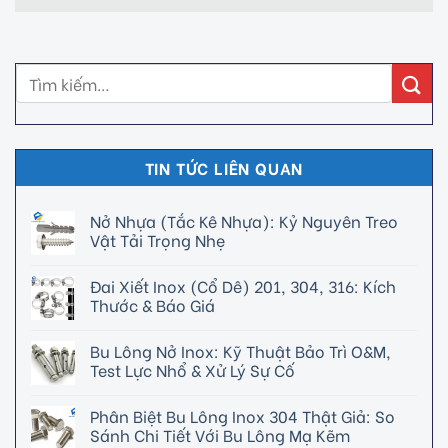
TIN TỨC LIÊN QUAN
Nở Nhựa (Tắc Kê Nhựa): Kỷ Nguyên Treo
Vật Tải Trọng Nhẹ
Đai Xiết Inox (Cổ Dê) 201, 304, 316: Kích
Thước & Báo Giá
Bu Lông Nở Inox: Kỹ Thuật Bảo Trì O&M,
Test Lực Nhổ & Xử Lý Sự Cố
Phân Biệt Bu Lông Inox 304 Thật Giả: So
Sánh Chi Tiết Với Bu Lông Mạ Kẽm