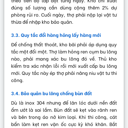
theo tiến độ lắp đặt từng ngày. Kho chỉ xuất
đúng số lượng cần dùng cộng thêm 2% dự
phòng rủi ro. Cuối ngày, thợ phải nộp lại vật tư
thừa để nhập kho bảo quản.
3.3. Quy tắc đổi hàng hỏng lấy hàng mới
Để chống thất thoát, kho bãi phải áp dụng quy
tắc một đổi một. Thợ làm hỏng ren cụm bu lông
nào, phải mang xác bu lông đó về. Thủ kho
kiểm tra xác nhận lỗi rồi mới xuất cấp bu lông
mới. Quy tắc này ép thợ phải nâng niu vật tư thi
công.
3.4. Bảo quản bu lông chống bùn đất
Dù là inox 304 nhưng để lăn lóc dưới nền đất
ẩm ướt là sai lầm. Bùn đất sẽ kẹt vào rãnh ren
và bên trong áo nở kim loại. Khi thi công, cát
bẩn làm kẹt ren vặn ốc cực kỳ khó khăn. Bắt