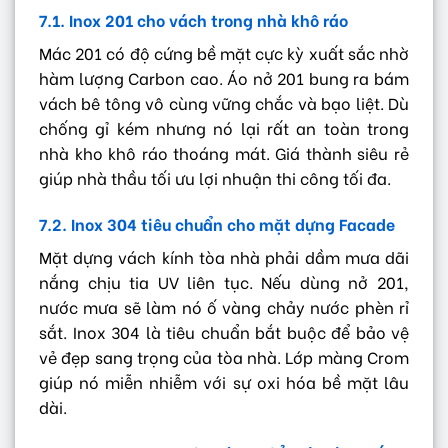
7.1. Inox 201 cho vách trong nhà khô ráo
Mác 201 có độ cứng bề mặt cực kỳ xuất sắc nhờ
hàm lượng Carbon cao. Áo nở 201 bung ra bám
vách bê tông vô cùng vững chắc và bạo liệt. Dù
chống gỉ kém nhưng nó lại rất an toàn trong
nhà kho khô ráo thoáng mát. Giá thành siêu rẻ
giúp nhà thầu tối ưu lợi nhuận thi công tối đa.
7.2. Inox 304 tiêu chuẩn cho mặt dựng Facade
Mặt dựng vách kính tòa nhà phải dầm mưa dãi
nắng chịu tia UV liên tục. Nếu dùng nở 201,
nước mưa sẽ làm nó ố vàng chảy nước phèn rỉ
sắt. Inox 304 là tiêu chuẩn bắt buộc để bảo vệ
vẻ đẹp sang trọng của tòa nhà. Lớp màng Crom
giúp nó miễn nhiễm với sự oxi hóa bề mặt lâu
dài.