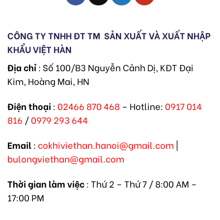
CÔNG TY TNHH ĐT TM
SẢN XUẤT VÀ XUẤT NHẬP
KHẨU VIỆT HÀN
Địa chỉ
: Số 100/B3 Nguyễn Cảnh Dị, KĐT Đại
Kim, Hoàng Mai, HN
Điện thoại
:
02466 870 468
– Hotline:
0917 014
816
/
0979 293 644
Email
:
cokhiviethan.hanoi@gmail.com
|
bulongviethan@gmail.com
Thời gian làm việc
: Thứ 2 – Thứ 7 / 8:00 AM –
17:00 PM