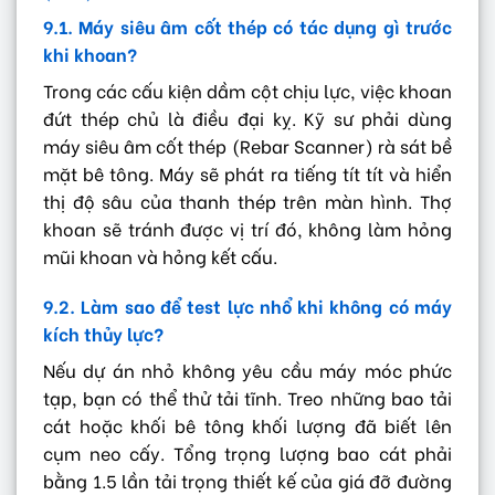
9.1. Máy siêu âm cốt thép có tác dụng gì trước
khi khoan?
Trong các cấu kiện dầm cột chịu lực, việc khoan
đứt thép chủ là điều đại kỵ. Kỹ sư phải dùng
máy siêu âm cốt thép (Rebar Scanner) rà sát bề
mặt bê tông. Máy sẽ phát ra tiếng tít tít và hiển
thị độ sâu của thanh thép trên màn hình. Thợ
khoan sẽ tránh được vị trí đó, không làm hỏng
mũi khoan và hỏng kết cấu.
9.2. Làm sao để test lực nhổ khi không có máy
kích thủy lực?
Nếu dự án nhỏ không yêu cầu máy móc phức
tạp, bạn có thể thử tải tĩnh. Treo những bao tải
cát hoặc khối bê tông khối lượng đã biết lên
cụm neo cấy. Tổng trọng lượng bao cát phải
bằng 1.5 lần tải trọng thiết kế của giá đỡ đường