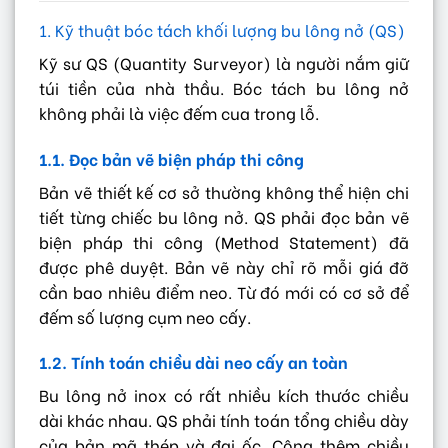
1. Kỹ thuật bóc tách khối lượng bu lông nở (QS)
Kỹ sư QS (Quantity Surveyor) là người nắm giữ
túi tiền của nhà thầu. Bóc tách bu lông nở
không phải là việc đếm cua trong lỗ.
1.1. Đọc bản vẽ biện pháp thi công
Bản vẽ thiết kế cơ sở thường không thể hiện chi
tiết từng chiếc bu lông nở. QS phải đọc bản vẽ
biện pháp thi công (Method Statement) đã
được phê duyệt. Bản vẽ này chỉ rõ mỗi giá đỡ
cần bao nhiêu điểm neo. Từ đó mới có cơ sở để
đếm số lượng cụm neo cấy.
1.2. Tính toán chiều dài neo cấy an toàn
Bu lông nở inox có rất nhiều kích thước chiều
dài khác nhau. QS phải tính toán tổng chiều dày
của bản mã thép và đai ốc. Cộng thêm chiều