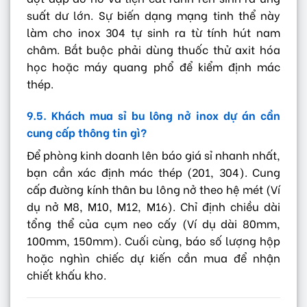
suất dư lớn. Sự biến dạng mạng tinh thể này
làm cho inox 304 tự sinh ra từ tính hút nam
châm. Bắt buộc phải dùng thuốc thử axit hóa
học hoặc máy quang phổ để kiểm định mác
thép.
9.5. Khách mua sỉ bu lông nở inox dự án cần
cung cấp thông tin gì?
Để phòng kinh doanh lên báo giá sỉ nhanh nhất,
bạn cần xác định mác thép (201, 304). Cung
cấp đường kính thân bu lông nở theo hệ mét (Ví
dụ nở M8, M10, M12, M16). Chỉ định chiều dài
tổng thể của cụm neo cấy (Ví dụ dài 80mm,
100mm, 150mm). Cuối cùng, báo số lượng hộp
hoặc nghìn chiếc dự kiến cần mua để nhận
chiết khấu kho.