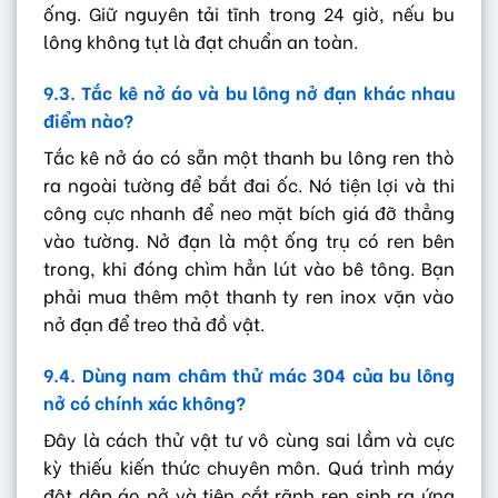
ống. Giữ nguyên tải tĩnh trong 24 giờ, nếu bu
lông không tụt là đạt chuẩn an toàn.
9.3. Tắc kê nở áo và bu lông nở đạn khác nhau
điểm nào?
Tắc kê nở áo có sẵn một thanh bu lông ren thò
ra ngoài tường để bắt đai ốc. Nó tiện lợi và thi
công cực nhanh để neo mặt bích giá đỡ thẳng
vào tường. Nở đạn là một ống trụ có ren bên
trong, khi đóng chìm hẳn lút vào bê tông. Bạn
phải mua thêm một thanh ty ren inox vặn vào
nở đạn để treo thả đồ vật.
9.4. Dùng nam châm thử mác 304 của bu lông
nở có chính xác không?
Đây là cách thử vật tư vô cùng sai lầm và cực
kỳ thiếu kiến thức chuyên môn. Quá trình máy
đột dập áo nở và tiện cắt rãnh ren sinh ra ứng