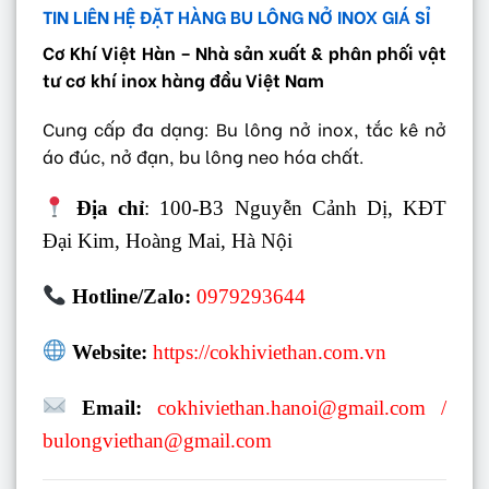
TIN LIÊN HỆ ĐẶT HÀNG BU LÔNG NỞ INOX GIÁ SỈ
Cơ Khí Việt Hàn – Nhà sản xuất & phân phối vật
tư cơ khí inox hàng đầu Việt Nam
Cung cấp đa dạng: Bu lông nở inox, tắc kê nở
áo đúc, nở đạn, bu lông neo hóa chất.
Địa chỉ
: 100-B3 Nguyễn Cảnh Dị, KĐT
Đại Kim, Hoàng Mai, Hà Nội
Hotline/Zalo:
0979293644
Website:
https://cokhiviethan.com.vn
Email:
cokhiviethan.hanoi@gmail.com
/
bulongviethan@gmail.com