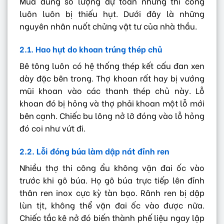
Mua đúng số lượng dự toán nhưng thi công
luôn luôn bị thiếu hụt. Dưới đây là những
nguyên nhân nuốt chửng vật tư của nhà thầu.
2.1. Hao hụt do khoan trúng thép chủ
Bê tông luôn có hệ thống thép kết cấu đan xen
dày đặc bên trong. Thợ khoan rất hay bị vướng
mũi khoan vào các thanh thép chủ này. Lỗ
khoan đó bị hỏng và thợ phải khoan một lỗ mới
bên cạnh. Chiếc bu lông nở lỡ đóng vào lỗ hỏng
đó coi như vứt đi.
2.2. Lỗi đóng búa làm dập nát đỉnh ren
Nhiều thợ thi công ẩu không vặn đai ốc vào
trước khi gõ búa. Họ gõ búa trực tiếp lên đỉnh
thân ren inox cực kỳ tàn bạo. Rãnh ren bị dập
lùn tịt, không thể vặn đai ốc vào được nữa.
Chiếc tắc kê nở đó biến thành phế liệu ngay lập