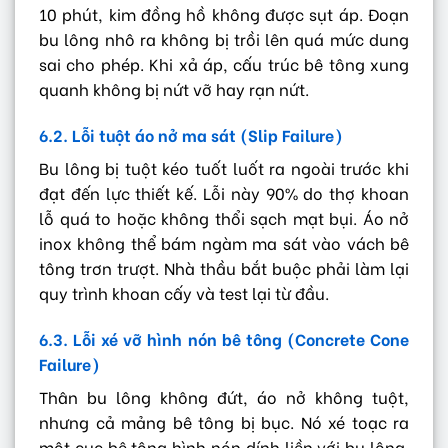
10 phút, kim đồng hồ không được sụt áp. Đoạn
bu lông nhô ra không bị trồi lên quá mức dung
sai cho phép. Khi xả áp, cấu trúc bê tông xung
quanh không bị nứt vỡ hay rạn nứt.
6.2. Lỗi tuột áo nở ma sát (Slip Failure)
Bu lông bị tuột kéo tuốt luốt ra ngoài trước khi
đạt đến lực thiết kế. Lỗi này 90% do thợ khoan
lỗ quá to hoặc không thổi sạch mạt bụi. Áo nở
inox không thể bám ngàm ma sát vào vách bê
tông trơn trượt. Nhà thầu bắt buộc phải làm lại
quy trình khoan cấy và test lại từ đầu.
6.3. Lỗi xé vỡ hình nón bê tông (Concrete Cone
Failure)
Thân bu lông không đứt, áo nở không tuột,
nhưng cả mảng bê tông bị bục. Nó xé toạc ra
một cục bê tông hình nón dính liền với bu lông.