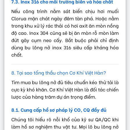
7.3. Inox 316 cho môi trường biển và hóa chất
Nếu công trình nằm sát biển chịu hơi muối
Clorua mặn chát ngày đêm tàn phá. Hoặc nằm
trong khu xử lý rác thải có hơi axit ăn mòn nồng
độ cao. Inox 304 cũng sẽ bị ăn mòn rỗ mòn làm
đứt gãy cụm neo cấy. Bắt buộc phải chỉ định
dùng bu lông nở inox 316 siêu cấp kháng hóa
chất.
8. Tại sao tổng thầu chọn Cơ Khí Việt Hàn?
Tìm mua bu lông nở đủ tiêu chuẩn kéo thử tải là
cực kỳ khó khăn. Cơ Khí Việt Hàn là đối tác chiến
lược của hàng trăm dự án trọng điểm.
8.1. Cung cấp hồ sơ pháp lý CO, CQ đầy đủ
Chúng tôi hiểu rõ nỗi khổ của kỹ sư QA/QC khi
làm hồ sơ nghiệm thu vật tư. Mọi lô bu lông nở