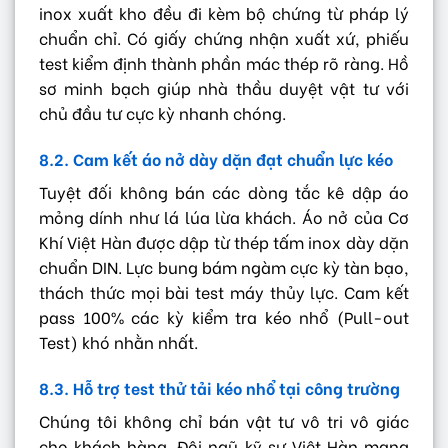
inox xuất kho đều đi kèm bộ chứng từ pháp lý
chuẩn chỉ. Có giấy chứng nhận xuất xứ, phiếu
test kiểm định thành phần mác thép rõ ràng. Hồ
sơ minh bạch giúp nhà thầu duyệt vật tư với
chủ đầu tư cực kỳ nhanh chóng.
8.2. Cam kết áo nở dày dặn đạt chuẩn lực kéo
Tuyệt đối không bán các dòng tắc kê dập áo
mỏng dính như lá lúa lừa khách. Áo nở của Cơ
Khí Việt Hàn được dập từ thép tấm inox dày dặn
chuẩn DIN. Lực bung bám ngàm cực kỳ tàn bạo,
thách thức mọi bài test máy thủy lực. Cam kết
pass 100% các kỳ kiểm tra kéo nhổ (Pull-out
Test) khó nhằn nhất.
8.3. Hỗ trợ test thử tải kéo nhổ tại công trường
Chúng tôi không chỉ bán vật tư vô tri vô giác
cho khách hàng. Đội ngũ kỹ sư Việt Hàn mang