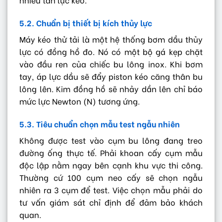
5.2. Chuẩn bị thiết bị kích thủy lực
Máy kéo thử tải là một hệ thống bơm dầu thủy
lực có đồng hồ đo. Nó có một bộ gá kẹp chặt
vào đầu ren của chiếc bu lông inox. Khi bơm
tay, áp lực dầu sẽ đẩy piston kéo căng thân bu
lông lên. Kim đồng hồ sẽ nhảy dần lên chỉ báo
mức lực Newton (N) tương ứng.
5.3. Tiêu chuẩn chọn mẫu test ngẫu nhiên
Không được test vào cụm bu lông đang treo
đường ống thực tế. Phải khoan cấy cụm mẫu
độc lập nằm ngay bên cạnh khu vực thi công.
Thường cứ 100 cụm neo cấy sẽ chọn ngẫu
nhiên ra 3 cụm để test. Việc chọn mẫu phải do
tư vấn giám sát chỉ định để đảm bảo khách
quan.