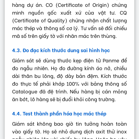
hàng dự án. CO (Certificate of Origin) chứng
minh nguồn gốc xuất xứ của vật tư. CQ
(Certificate of Quality) chứng nhận chất lượng
mác thép và thông số cơ lý. Tư vấn sẽ đối chiếu
mã số trên giấy tờ với nhãn mác trên thùng.
4.3. Đo đạc kích thước dung sai hình học
Giám sát sẽ dùng thước kẹp điện tử Panme để
đo ngẫu nhiên. Họ đo đường kính áo nở, chiều
dài thân bu lông, độ dày bản đệm. Kích thước
đo thực tế phải khớp 100% với bảng thông số
Catalogue đã đệ trình. Nếu hàng bị cán mỏng
ăn bớt, lô hàng sẽ bị đuổi khỏi công trường.
4.4. Test thành phần hóa học mác thép
Giám sát không bao giờ tin tưởng hoàn toàn
vào giấy tờ. Họ sẽ nhỏ dung dịch axit thử inox
ngẫu nhiên lên vài chiếc bu lông. Hoặc họ yêu