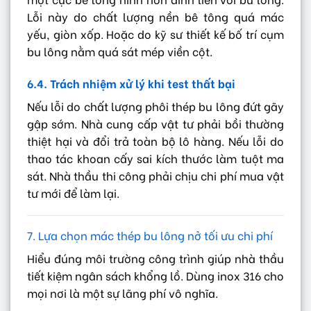
Lỗi này do chất lượng nền bê tông quá mác
yếu, giòn xốp. Hoặc do kỹ sư thiết kế bố trí cụm
bu lông nằm quá sát mép viền cột.
6.4. Trách nhiệm xử lý khi test thất bại
Nếu lỗi do chất lượng phôi thép bu lông đứt gãy
gập sớm. Nhà cung cấp vật tư phải bồi thường
thiệt hại và đổi trả toàn bộ lô hàng. Nếu lỗi do
thao tác khoan cấy sai kích thước làm tuột ma
sát. Nhà thầu thi công phải chịu chi phí mua vật
tư mới để làm lại.
7. Lựa chọn mác thép bu lông nở tối ưu chi phí
Hiểu đúng môi trường công trình giúp nhà thầu
tiết kiệm ngân sách khổng lồ. Dùng inox 316 cho
mọi nơi là một sự lãng phí vô nghĩa.