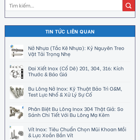
TIN TỨC LIÊN QUAN
Nở Nhựa (Tắc Kê Nhựa): Kỷ Nguyên Treo
Vật Tải Trọng Nhẹ
Đai Xiết Inox (Cổ Dê) 201, 304, 316: Kích
Thước & Báo Giá
Bu Lông Nở Inox: Kỹ Thuật Bảo Trì O&M,
Test Lực Nhổ & Xử Lý Sự Cố
Phân Biệt Bu Lông Inox 304 Thật Giả: So
Sánh Chi Tiết Với Bu Lông Mạ Kẽm
Vít Inox: Tiêu Chuẩn Chọn Mũi Khoan Mồi
& Lực Xoắn Bắn Vít