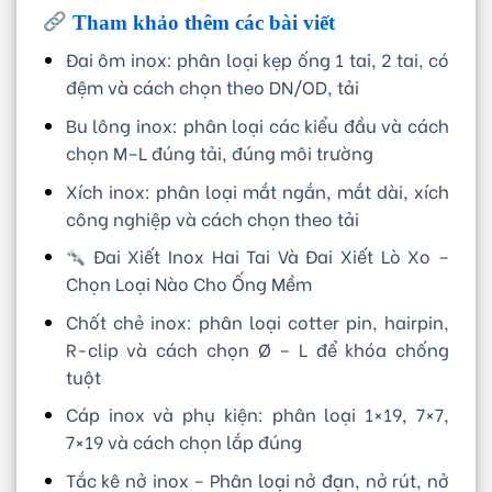
Tham khảo thêm các bài viết
Đai ôm inox: phân loại kẹp ống 1 tai, 2 tai, có
đệm và cách chọn theo DN/OD, tải
Bu lông inox: phân loại các kiểu đầu và cách
chọn M–L đúng tải, đúng môi trường
Xích inox: phân loại mắt ngắn, mắt dài, xích
công nghiệp và cách chọn theo tải
Đai Xiết Inox Hai Tai Và Đai Xiết Lò Xo –
Chọn Loại Nào Cho Ống Mềm
Chốt chẻ inox: phân loại cotter pin, hairpin,
R-clip và cách chọn Ø – L để khóa chống
tuột
Cáp inox và phụ kiện: phân loại 1×19, 7×7,
7×19 và cách chọn lắp đúng
Tắc kê nở inox – Phân loại nở đạn, nở rút, nở