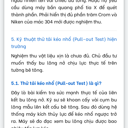
cầu dùng máy bắn quang phổ tia X để quét
thành phần. Phải hiển thị đủ phần trăm Crom và
Niken của mác 304 mới được nghiệm thu.
5. Kỹ thuật thử tải kéo nhổ (Pull-out Test) hiện
trường
Nghiệm thu vật liệu xịn là chưa đủ. Chủ đầu tư
muốn thấy bu lông nở chịu lực thực tế trên
tường bê tông.
5.1. Thử tải kéo nhổ (Pull-out Test) là gì?
Đây là bài kiểm tra sức mạnh thực tế của liên
kết bu lông nở. Kỹ sư sẽ khoan cấy vài cụm bu
lông mẫu lên kết cấu bê tông. Sau đó dùng hệ
thống máy kích thủy lực để kéo nhổ ngược trở
ra. Máy sẽ đo đạc xem bu lông chịu được bao
nhiêu tấn lực kéo.