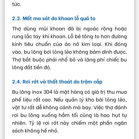
tức.
2.3. Mất ma sát do khoan lỗ quá to
Thợ dùng mũi khoan đã bị ngoác rộng hoặc
rung lắc tay khi khoan. Lỗ bê tông to hơn đường
kính tiêu chuẩn của áo nở kim loại. Khi đóng
vào, bu lông bơi lỏng lẻo không bám dính được.
Thợ bắt buộc phải nhổ bỏ và lãng phí chiếc bu
lông đắt tiền đó.
2.4. Rơi rớt và thất thoát do trộm cắp
Bu lông inox 304 là mặt hàng có giá trị thu mua
phế liệu rất cao. Nếu quản lý kho bãi lỏng lẻo,
vật tư rất dễ không cánh mà bay. Việc thợ đánh
rơi bu lông xuống hầm tối cũng là hao hụt tự
nhiên. Tỷ lệ rơi rớt này chiếm một phần ngân
sách không hề nhỏ.