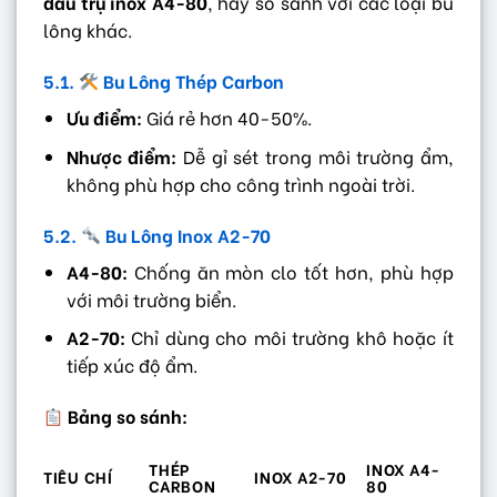
đầu trụ inox A4-80
, hãy so sánh với các loại bu
lông khác.
5.1.
Bu Lông Thép Carbon
Ưu điểm:
Giá rẻ hơn 40-50%.
Nhược điểm:
Dễ gỉ sét trong môi trường ẩm,
không phù hợp cho công trình ngoài trời.
5.2.
Bu Lông Inox A2-70
A4-80:
Chống ăn mòn clo tốt hơn, phù hợp
với môi trường biển.
A2-70:
Chỉ dùng cho môi trường khô hoặc ít
tiếp xúc độ ẩm.
Bảng so sánh:
THÉP
INOX A4-
TIÊU CHÍ
INOX A2-70
CARBON
80