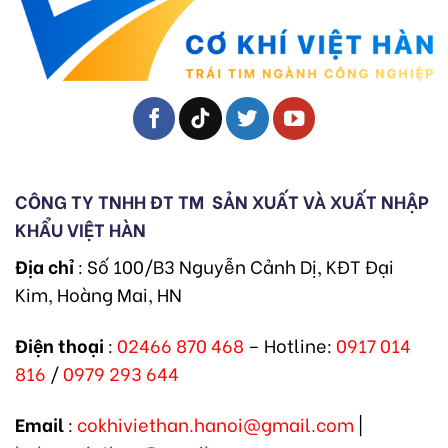
CÔNG TY TNHH ĐT TM
SẢN XUẤT VÀ XUẤT NHẬP
KHẨU VIỆT HÀN
Địa chỉ
: Số 100/B3 Nguyễn Cảnh Dị, KĐT Đại
Kim, Hoàng Mai, HN
Điện thoại
:
02466 870 468
– Hotline:
0917 014
816
/
0979 293 644
Email
:
cokhiviethan.hanoi@gmail.com
|