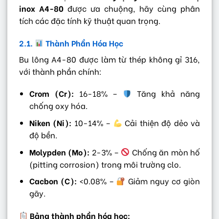
inox A4-80
được ưa chuộng, hãy cùng phân
tích các đặc tính kỹ thuật quan trọng.
2.1.
Thành Phần Hóa Học
Bu lông A4-80 được làm từ thép không gỉ 316,
với thành phần chính:
Crom (Cr):
16-18% –
Tăng khả năng
chống oxy hóa.
Niken (Ni):
10-14% –
Cải thiện độ dẻo và
độ bền.
Molypden (Mo):
2-3% –
Chống ăn mòn hố
(pitting corrosion) trong môi trường clo.
Cacbon (C):
<0.08% –
Giảm nguy cơ giòn
gãy.
Bảng thành phần hóa học: