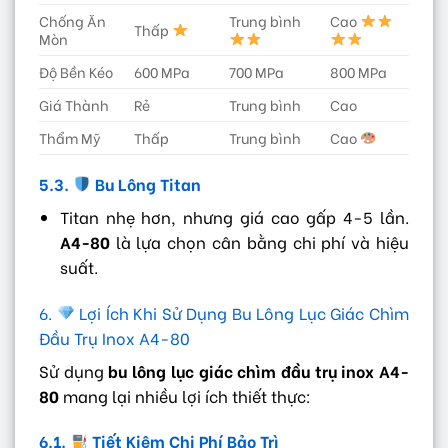
Chống Ăn
Trung bình
Cao
Thấp
Mòn
Độ Bền Kéo
600 MPa
700 MPa
800 MPa
Giá Thành
Rẻ
Trung bình
Cao
Thẩm Mỹ
Thấp
Trung bình
Cao
5.3.
Bu Lông Titan
Titan nhẹ hơn, nhưng giá cao gấp 4-5 lần.
A4-80
là lựa chọn cân bằng chi phí và hiệu
suất.
6.
Lợi Ích Khi Sử Dụng Bu Lông Lục Giác Chìm
Đầu Trụ Inox A4-80
Sử dụng
bu lông lục giác chìm đầu trụ inox A4-
80
mang lại nhiều lợi ích thiết thực:
6.1.
Tiết Kiệm Chi Phí Bảo Trì