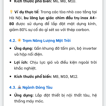
Kích thước phổ biến:
M6, M8, M10.
Ví dụ thực tế:
Trong các tòa nhà cao tầng tại
Hà Nội,
bu lông lục giác chìm đầu trụ inox A4-
80
được sử dụng để lắp đặt mặt dựng kính,
giảm 80% sự cố do gỉ sét so với thép carbon.
4.2.
Trạm Năng Lượng Mặt Trời
Ứng dụng:
Gắn khung đỡ tấm pin, bộ inverter
và hộp nối điện.
Lợi ích:
Chịu lực gió và điều kiện ngoài trời
khắc nghiệt.
Kích thước phổ biến:
M8, M10, M12.
4.3.
Ngành Đóng Tàu
Ứng dụng:
Lắp đặt thiết bị nội thất tàu, hệ
thống máy móc.