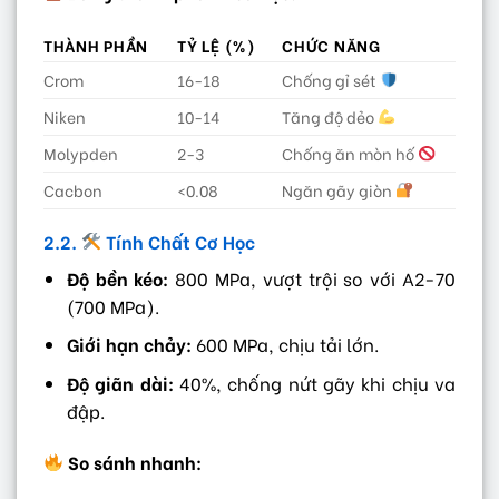
THÀNH PHẦN
TỶ LỆ (%)
CHỨC NĂNG
Crom
16-18
Chống gỉ sét
Niken
10-14
Tăng độ dẻo
Molypden
2-3
Chống ăn mòn hố
Cacbon
<0.08
Ngăn gãy giòn
2.2.
Tính Chất Cơ Học
Độ bền kéo:
800 MPa, vượt trội so với A2-70
(700 MPa).
Giới hạn chảy:
600 MPa, chịu tải lớn.
Độ giãn dài:
40%, chống nứt gãy khi chịu va
đập.
So sánh nhanh: