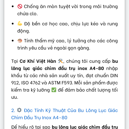
Chống ăn mòn tuyệt vời trong môi trường
chứa clo.
Độ bền cơ học cao, chịu lực kéo và rung
động.
Tính thẩm mỹ cao, lý tưởng cho các công
trình yêu cầu vẻ ngoài gọn gàng.
Tại
Cơ Khí Việt Hàn
, chúng tôi cung cấp
bu
lông lục giác chìm đầu trụ inox A4-80
nhập
khẩu từ các nhà sản xuất uy tín, đạt chuẩn DIN
912, ISO 4762 và ASTM F593. Mỗi sản phẩm được
kiểm tra kỹ lưỡng
để đảm bảo chất lượng tối
ưu.
2.
Đặc Tính Kỹ Thuật Của Bu Lông Lục Giác
Chìm Đầu Trụ Inox A4-80
Để hiểu rõ tại sao
bu lông lục giác chìm đầu trụ