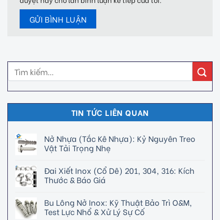
TIN TỨC LIÊN QUAN
Nở Nhựa (Tắc Kê Nhựa): Kỷ Nguyên Treo
Vật Tải Trọng Nhẹ
Đai Xiết Inox (Cổ Dê) 201, 304, 316: Kích
Thước & Báo Giá
Bu Lông Nở Inox: Kỹ Thuật Bảo Trì O&M,
Test Lực Nhổ & Xử Lý Sự Cố