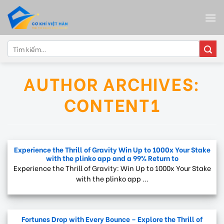
Skip
to
content
Tìm
kiếm:
AUTHOR ARCHIVES:
CONTENT1
Experience the Thrill of Gravity Win Up to 1000x Your Stake
with the plinko app and a 99% Return to
Experience the Thrill of Gravity: Win Up to 1000x Your Stake
with the plinko app ...
Fortunes Drop with Every Bounce – Explore the Thrill of