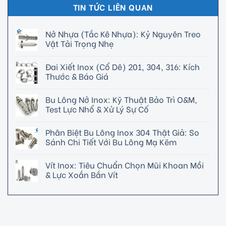
TIN TỨC LIÊN QUAN
Nở Nhựa (Tắc Kê Nhựa): Kỷ Nguyên Treo
Vật Tải Trọng Nhẹ
Đai Xiết Inox (Cổ Dê) 201, 304, 316: Kích
Thước & Báo Giá
Bu Lông Nở Inox: Kỹ Thuật Bảo Trì O&M,
Test Lực Nhổ & Xử Lý Sự Cố
Phân Biệt Bu Lông Inox 304 Thật Giả: So
Sánh Chi Tiết Với Bu Lông Mạ Kẽm
Vít Inox: Tiêu Chuẩn Chọn Mũi Khoan Mồi
& Lực Xoắn Bắn Vít