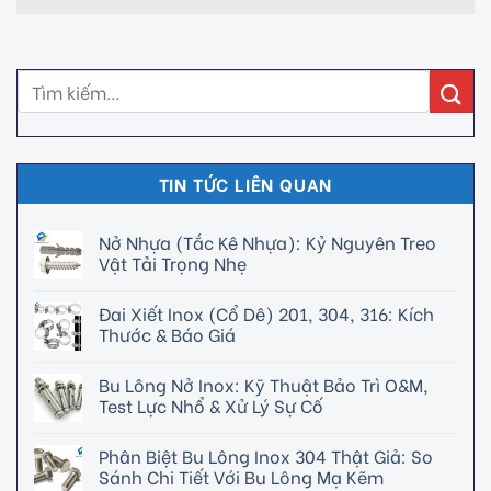
TIN TỨC LIÊN QUAN
Nở Nhựa (Tắc Kê Nhựa): Kỷ Nguyên Treo
Vật Tải Trọng Nhẹ
Đai Xiết Inox (Cổ Dê) 201, 304, 316: Kích
Thước & Báo Giá
Bu Lông Nở Inox: Kỹ Thuật Bảo Trì O&M,
Test Lực Nhổ & Xử Lý Sự Cố
Phân Biệt Bu Lông Inox 304 Thật Giả: So
Sánh Chi Tiết Với Bu Lông Mạ Kẽm