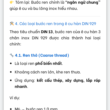
Tóm lại: Bước ren chính là
“ngôn ngữ chung”
giúp ê cu và bu lông inox hiểu nhau.
4. Các loại bước ren trong ê cu hàn DIN 929
Theo tiêu chuẩn
DIN 13
, bước ren của ê cu hàn 3
chân inox DIN 929 được chia thành hai loại
chính:
4.1. Ren thô (Coarse thread)
Là loại ren
phổ biến nhất
.
Khoảng cách ren lớn, khe ren thưa.
Ứng dụng:
kết cấu thép, xây dựng, lắp ráp
nhanh
.
Ví dụ:
M6 → bước ren 1.0 mm.