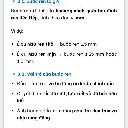
3.1. Bước ren là gì?
Bước ren (Pitch) là
khoảng cách giữa hai đỉnh
ren liên tiếp
, tính theo đơn vị
mm
.
Ví dụ:
Ê cu
M10 ren thô
→ bước ren 1.5 mm.
Ê cu
M10 ren mịn
→ bước ren 1.25 mm hoặc
1.0 mm.
3.2. Vai trò của bước ren
Đảm bảo ê cu và bu lông
ăn khớp chính xác
.
Quyết định
tốc độ siết, lực xiết và độ bền liên
kết
.
Ảnh hưởng đến khả năng
chịu tải dọc trục và
chịu rung động
.