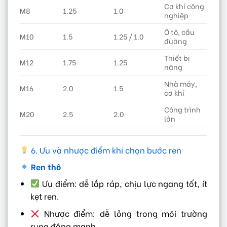
Cơ khí công
M8
1.25
1.0
nghiệp
Ô tô, cầu
M10
1.5
1.25 / 1.0
đường
Thiết bị
M12
1.75
1.25
nặng
Nhà máy,
M16
2.0
1.5
cơ khí
Công trình
M20
2.5
2.0
lớn
6. Ưu và nhược điểm khi chọn bước ren
Ren thô
Ưu điểm: dễ lắp ráp, chịu lực ngang tốt, ít
kẹt ren.
Nhược điểm: dễ lỏng trong môi trường
rung động mạnh.