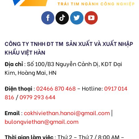
CÔNG TY TNHH ĐT TM
SẢN XUẤT VÀ XUẤT NHẬP
KHẨU VIỆT HÀN
Địa chỉ
: Số 100/B3 Nguyễn Cảnh Dị, KĐT Đại
Kim, Hoàng Mai, HN
Điện thoại
:
02466 870 468
– Hotline:
0917 014
816
/
0979 293 644
Email
:
cokhiviethan.hanoi@gmail.com
|
bulongviethan@gmail.com
Thời gian làm việc
: Thứ 2 – Thứ 7 / 8:00 AM –