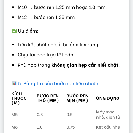
M10 → bước ren 1.25 mm hoặc 1.0 mm.
M12 → bước ren 1.25 mm.
Ưu điểm:
Liên kết chặt chẽ, ít bị lỏng khi rung.
Chịu tải dọc trục tốt hơn.
Phù hợp trong
không gian hẹp cần siết chặt
.
5. Bảng tra cứu bước ren tiêu chuẩn
KÍCH
BƯỚC REN
BƯỚC REN
THƯỚC
ỨNG DỤNG
THÔ (MM)
MỊN (MM)
(M)
Máy móc
M5
0.8
0.5
nhỏ, điện tử
M6
1.0
0.75
Kết cấu nhẹ