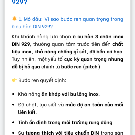
929?
1. Mở đầu: Vì sao bước ren quan trọng trong
ê cu hàn DIN 929?
Khi khách hàng lựa chọn
ê cu hàn 3 chân inox
DIN 929
, thường quan tâm trước tiên đến
chất
liệu inox, khả năng chống gỉ sét, độ bền cơ học
.
Tuy nhiên, một yếu tố
cực kỳ quan trọng nhưng
dễ bị bỏ qua
chính là
bước ren (pitch)
.
Bước ren quyết định:
Khả năng
ăn khớp với bu lông inox
.
Độ chặt, lực siết và
mức độ an toàn của mối
liên kết
.
Tính
ổn định trong môi trường rung động
.
Sự
tương thích với tiêu chuẩn DIN
trong sản