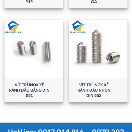
914
915
VÍT TRÍ INOX XẺ
VÍT TRÍ INOX XẺ
RÃNH ĐẦU BẰNG DIN
RÃNH ĐẦU NHỌN
551
DIN 553
Hotline: 0917 014 816 - 0979 293