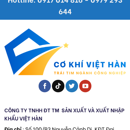
644
CÔNG TY TNHH ĐT TM
SẢN XUẤT VÀ XUẤT NHẬP
KHẨU VIỆT HÀN
Địa chỉ
: Số 100/B3 Nguyễn Cảnh Dị, KĐT Đại