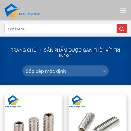
Skip
to
content
Tìm
kiếm:
TRANG CHỦ
/
SẢN PHẨM ĐƯỢC GẮN THẺ “VÍT TRÍ
INOX”