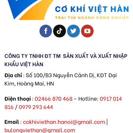
CÔNG TY TNHH ĐT TM
SẢN XUẤT VÀ XUẤT NHẬP
KHẨU VIỆT HÀN
Địa chỉ
: Số 100/B3 Nguyễn Cảnh Dị, KĐT Đại
Kim, Hoàng Mai, HN
Điện thoại
:
02466 870 468
– Hotline:
0917 014
816
/
0979 293 644
Email
:
cokhiviethan.hanoi@gmail.com
|
bulongviethan@gmail.com