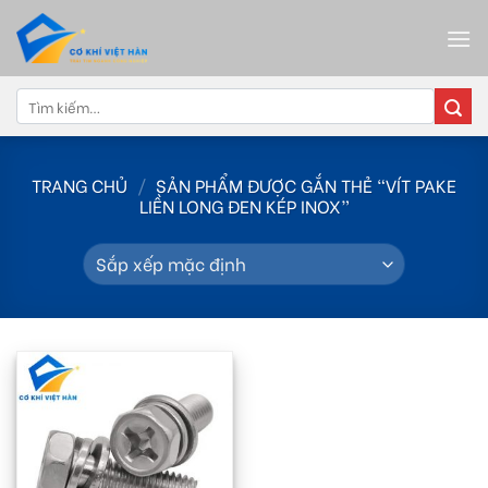
Skip
to
content
Tìm
kiếm:
TRANG CHỦ
/
SẢN PHẨM ĐƯỢC GẮN THẺ “VÍT PAKE
LIỀN LONG ĐEN KÉP INOX”